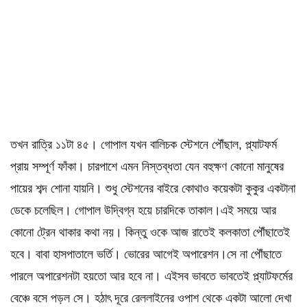
তখন রাত্রি ১১টা ৪৫। গোপাল যখন বালিচক স্টেশনে পৌঁছাল, প্ল্যাটফর্ম
প্রায় সম্পূর্ণ ফাঁকা। চারপাশে এমন নিস্তব্ধতা যেন বহুক্ষণ কোনো মানুষের
পায়ের শব্দ শোনা যায়নি। শুধু স্টেশনের বাইরে কোথাও কয়েকটা কুকুর একটানা
ডেকে চলেছিল। গোপাল উদ্বিগ্ন হয়ে চারদিকে তাকাল।এই সময়ে আর
কোনো ট্রেন থাকার কথা নয়। কিন্তু ওকে আজ রাতেই কলকাতা পৌঁছাতেই
হবে। বাবা হাসপাতালে ভর্তি। ভোরের আগেই অপারেশন।সে না পৌঁছাতে
পারলে অপারেশনটা হয়তো আর হবে না। এইসব ভাবতে ভাবতেই প্ল্যাটফর্মের
বেঞ্চে বসে পড়ল সে। হঠাৎ দূরে রেললাইনের ওপাশ থেকে একটা আলো দেখা