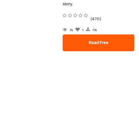
story.
(470)
3k
1
1.1k
Read Free