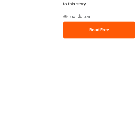
to this story.
1.6k
470
Read Free