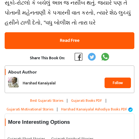
સૂકો-રોટલો કે બચેલું અન્ન જ નસીબ થતું. જ્યારે પણ તે
પોતાની મહેનતાણી કે પગારની વાત કરતો, ત્યારે શેઠ લુચ્ચું
હસીને ટાળી દેતો, "વધુ બોલીશ તો તારા ઘરે
Read Free
Share This Book On:
About Author
Follow
Harshad Kanaiyalal
Ashodiya
Best Gujarati Stories
|
Gujarati Books PDF
|
Gujarati Motivational Stories
|
Harshad Kanaiyalal Ashodiya Books PDF
More Interesting Options
Gujarati Short Stories
Gujarati Spiritual Stories