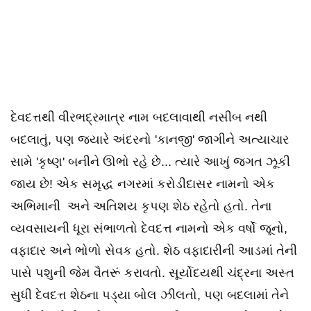
દેવદત્તથી વીરભદ્રમાત્ર નામ બદલાવાથી નસીબ નથી
બદલાતું, પણ જ્યારે અંદરનો 'કાનજી' જાગીને અત્યાચાર
સામે 'કૃષ્ણ' બનીને ઊભો રહે છે... ત્યારે આખું જગત ઝૂકી
જાય છે! એક સમૃદ્ધ નગરમાં કરોડીદાસર નામનો એક
અભિમાની અને અતિશય કૃપણ શેઠ રહેતો હતો. તેના
વ્યવસાયની ધૂરા સંભાળતો દેવદત્ત નામનો એક વર્ષો જૂનો,
વફાદાર અને ભોળો સેવક હતો. શેઠ વફાદારીની આડમાં તેની
પાસે પશુની જેમ વૈતરૂં કરાવતો. સૂર્યોદયથી ચંદ્રના અસ્ત
સુધી દેવદત્ત શેઠના પડ્યા બોલ ઝીલતો, પણ બદલામાં તેને