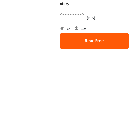
story.
(195)
2.4k
750
Read Free