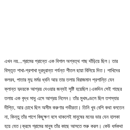
এখন নয়...গ্রামের প্রান্তে এক বিশাল অশ্বত্থ গাছ দাঁড়িয়ে ছিল। তার
বিস্তৃত শাখা-প্রশাখা দূরদূরান্ত পর্যন্ত শীতল ছায়া বিলিয়ে দিত। পাখিদের
কলরব, পাতার মৃদু মর্মর ধ্বনি আর তার তলায় বিরাজমান প্রশান্তি যেন
ক্লান্ত হৃদয়কে আশ্রয় দেওয়ার জন্যই সৃষ্টি হয়েছিল।একদিন সেই গাছের
তলায় এক বৃদ্ধ সাধু এসে আশ্রয় নিলেন। তাঁর মুখমণ্ডলে ছিল তপস্যার
দীপ্তি, আর চোখে ছিল অসীম করুণার গভীরতা। তিনি খুব বেশি কথা বলতেন
না, কিন্তু তাঁর পাশে কিছুক্ষণ বসে থাকলেই মানুষের মনের ভার যেন হালকা
হয়ে যেত।ক্রমে গ্রামের মানুষ তাঁর কাছে আসতে শুরু করল। কেউ ধর্মকথা