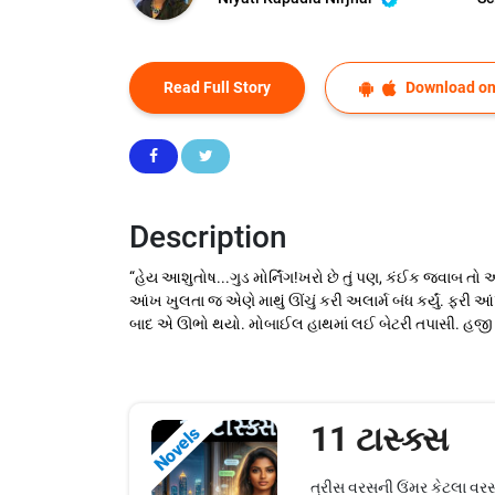
Read Full Story
Download on
Description
“હેય આશુતોષ...ગુડ મોર્નિંગ!ખરો છે તું પણ, કંઈક જવાબ ત
આંખ ખુલતા જ એણે માથું ઊંચું કરી અલાર્મ બંધ કર્યું. ફર
બાદ એ ઊભો થયો. મોબાઈલ હાથમાં લઈ બેટરી તપાસી. હજી પચ
11 ટાસ્ક્સ
Novels
ત્રીસ વરસની ઉંમર કેટલા વર