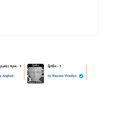
્રહ્માંડ ભ્રમ - 1
ફિલીંગ - 1
by
Anghad
by
Nayana Viradiya