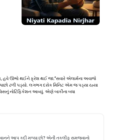
ચાલ, હવે ઊભો થઈને ફ્રેશ થઈ જા.”સવારે એલાર્મના અવાજે
 એ પાછો ઢળી પડ્યો. લગભગ દસેક મિનિટ એમ જ પડ્યા રહ્યા
સનું નોટિફિકેશન આવ્યું. એણે બાકીના બધા
ા યુવાનને આપ કદી મળ્યા છો? એની તકલીફ સમજવાનો