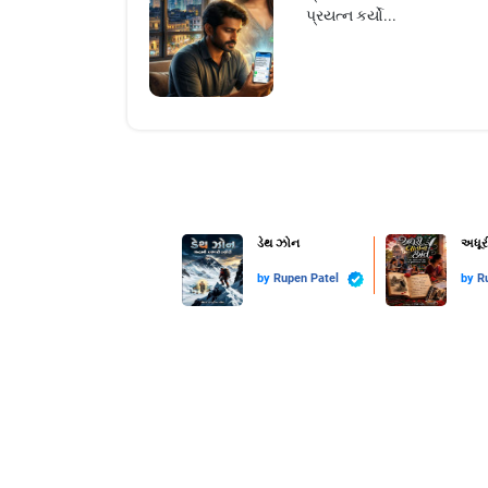
પ્રયત્ન કર્યો...
ડેથ ઝોન
અધૂરી
by
Rupen Patel
by
R