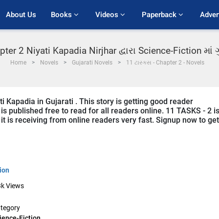
About Us
Books 
Videos 
Paperback 
Adver
apter 2 Niyati Kapadia Nirjhar દ્વારા Science-Fiction મા
Home
Novels
Gujarati Novels
11 ટાસ્ક્સ - Chapter 2 - Novels
i Kapadia in Gujarati . This story is getting good reader
s published free to read for all readers online. 11 TASKS - 2 i
 it is receiving from online readers very fast. Signup now to get
ion
3k
Views
tegory
ience-Fiction