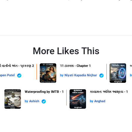
More Likes This
 વાર્તાનો અંત - પ્રકરણ 2
11 ટાસ્ક્સ - Chapter 1
બ
upen Patel
by
Niyati Kapadia Nirjhar
Waterproofing by IMTB - 1
કાયામત: અંતિમ આશ્રય - 1
by
Ashish
by
Anghad