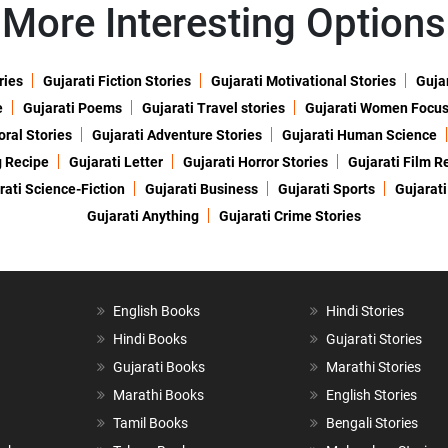
More Interesting Options
ries
Gujarati Fiction Stories
Gujarati Motivational Stories
Gujar
e
Gujarati Poems
Gujarati Travel stories
Gujarati Women Focu
oral Stories
Gujarati Adventure Stories
Gujarati Human Science
g Recipe
Gujarati Letter
Gujarati Horror Stories
Gujarati Film R
rati Science-Fiction
Gujarati Business
Gujarati Sports
Gujarati
Gujarati Anything
Gujarati Crime Stories
English Books
Hindi Stories
Hindi Books
Gujarati Stories
Gujarati Books
Marathi Stories
Marathi Books
English Stories
Tamil Books
Bengali Stories