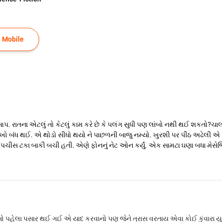
 Mobile
ો આપ. રાતના એટલું તો કેટલું કામ કરે છે કે પલંગ સુધી પણ લાંબો નથી થઈ શકતો?
ી આંખો બંધ થઈ. એ થોડો સીધો થયો ને પાછળની બાજુ નમ્યો. ખુરશી પર પીંઠ અઢેલી
ીસ ટકા બાકી બચી હતી. એણે ફોનનું નેટ ઓન કર્યું. એક સામટા ઘણા બધા મેસેજિ
સો પહેલા પસાર થઈ ગઈ એ યાદ કરવાનો પણ જેને ત્રાસ વરતાય એવા કોઈ કુંવાર