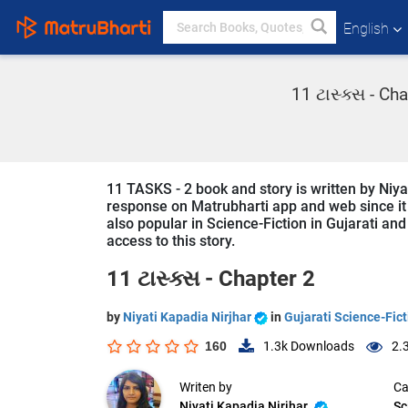
English
11 ટાસ્ક્સ - Ch
11 TASKS - 2 book and story is written by Niyat
response on Matrubharti app and web since it i
also popular in Science-Fiction in Gujarati and
access to this story.
11 ટાસ્ક્સ - Chapter 2
by
Niyati Kapadia Nirjhar
in
Gujarati Science-Fict
160
1.3k
Downloads
2.
Writen by
Ca
Niyati Kapadia Nirjhar
Sc