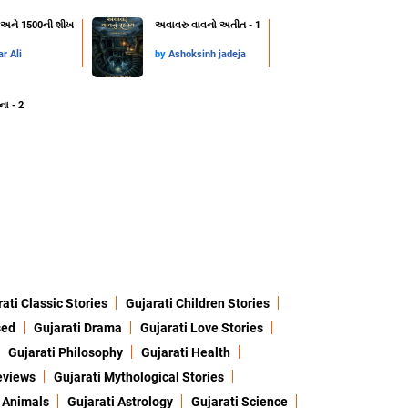
્ટ અને 1500ની શીખ
અવાવરુ વાવનો અતીત - 1
r Ali
by
Ashoksinh jadeja
ના - 2
ati Classic Stories
Gujarati Children Stories
sed
Gujarati Drama
Gujarati Love Stories
Gujarati Philosophy
Gujarati Health
eviews
Gujarati Mythological Stories
 Animals
Gujarati Astrology
Gujarati Science