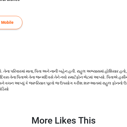
 Mobile
તેના પરિવારમાં માતા, પિતા અને નાની બહેન હતી. રાહુલ અભ્યાસમાં હોશિયાર હતો, ક્
સ તેના પિતાએ તેના જન્મદિવસે તેને નવો સ્માર્ટફોન ભેટમાં આપ્યો. પિતાએ હસીને 
 અને વચન આપ્યું કે જરૂરિયાત પૂરતો જ ઉપયોગ કરીશ.શરૂઆતમાં રાહુલ ફોનનો 
વિડિયો
More Likes This