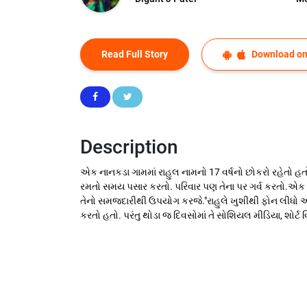
Read Full Story
Download on
Description
એક નાનકડા ગામમાં રાહુલ નામનો 17 વર્ષનો છોકરો રહેતો હતો. 
રમતો સમય પસાર કરતો. પરિવાર પણ તેના પર ગર્વ કરતો.એક દિવ
તેનો સમજદારીથી ઉપયોગ કરજે."રાહુલે ખુશીથી ફોન લીધો
કરતો હતો. પરંતુ થોડા જ દિવસોમાં તે સોશિયલ મીડિયા, શોર્ટ 