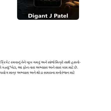
રિકેટ રમવાનું તેને ખૂબ ગમતું અને સાંજે મિત્રો સાથે હસતો-
કહ્યું:"બેટા, આ ફોન તારા અભ્યાસ અને સારા કામ માટે છે.
ઉપયોગ માત્ર અભ્યાસ અને થોડા સમયના મનોરંજન માટે