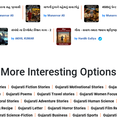
વારના સહ પ્રવાસી
વાળની દુકાને વહેમનું વાવાઝોડું
4500નું પેન
navvar Ali
by
Munavvar Ali
by
Munavva
સંબંધો ના ડિપ્લોમેટ કિશન કાકા - 2
ગીતા - સવાલ તમારા જવાબ શ્રીકૃષ્ણ
by
AKHIL KUMAR
by
Hardik Galiya
More Interesting Options
ries
Gujarati Fiction Stories
Gujarati Motivational Stories
Gujar
e
Gujarati Poems
Gujarati Travel stories
Gujarati Women Focu
oral Stories
Gujarati Adventure Stories
Gujarati Human Science
g Recipe
Gujarati Letter
Gujarati Horror Stories
Gujarati Film R
rati Science-Fiction
Gujarati Business
Gujarati Sports
Gujarati