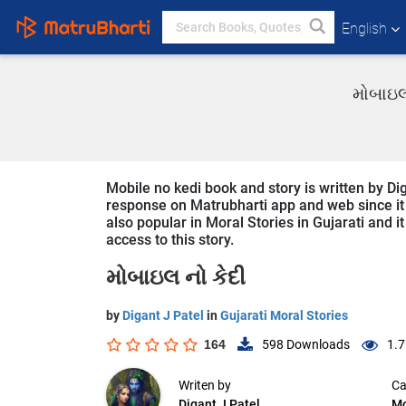
English
મોબાઇલ 
Mobile no kedi book and story is written by Dig
response on Matrubharti app and web since it i
also popular in Moral Stories in Gujarati and i
access to this story.
મોબાઇલ નો કેદી
by
Digant J Patel
in
Gujarati Moral Stories
164
598
Downloads
1.7
Writen by
Ca
Digant J Patel
Mo