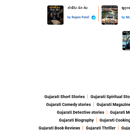
કોર્પોરેટ ચેક મેટ
શુક્ર
by
Rupen Patel
by
Mu
Gujarati Short Stories
Gujarati Spiritual Sto
Gujarati Comedy stories
Gujarati Magazin
Gujarati Detective stories
Gujarati M
Gujarati Biography
Gujarati Cookin
Gujarati Book Reviews
Gujarati Thriller
Guja