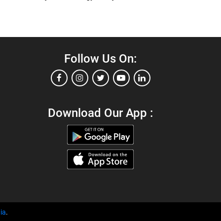
Follow Us On:
Download Our App :
ia
.