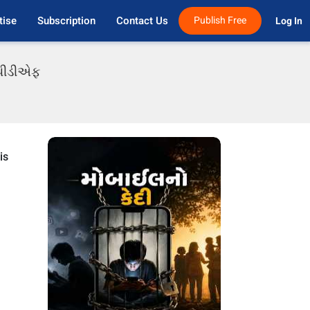
tise
Subscription
Contact Us
Publish Free
Log In 
ી પીડીએફ
is