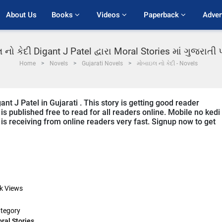
About Us
Books 
Videos 
Paperback 
Adver
નો કેદી Digant J Patel દ્વારા Moral Stories માં ગુજરાત
Home
Novels
Gujarati Novels
મોબાઇલ નો કેદી - Novels
ant J Patel in Gujarati . This story is getting good reader
s published free to read for all readers online. Mobile no kedi 
t is receiving from online readers very fast. Signup now to get
k
Views
tegory
ral Stories