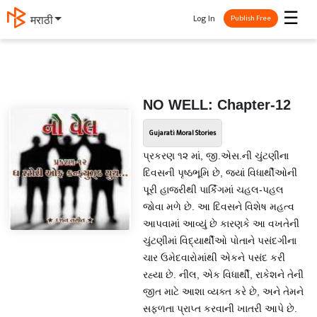
☰
Log In
मराठी
Publish Free
NO WELL: Chapter-12
Gujarati Moral Stories
પ્રકરણ ૧૨ માં, જી.એસ.ની ચુંટણીના
દિવસની પૃષ્ઠભૂમિ છે, જ્યાં વિધાર્થીઓની
પૂરી હાજરીથી પાર્કિંગમાં ચહલ-પહલ
જોવા મળે છે. આ દિવસને વિશેષ મહત્વ
આપવામાં આવ્યું છે કારણકે આ વખતેની
ચુંટણીમાં વિદ્યાર્થીઓ પોતાને પસંદગીના
ચાર ઉમેદવારોમાંથી એકને પસંદ કરી
રહ્યા છે. નીલ, એક વિધાર્થી, રાકેશને તેની
જીત માટે આશા વ્યક્ત કરે છે, અને તેમને
સફળતા પ્રાપ્ત કરવાની ખાતરી આપે છે.