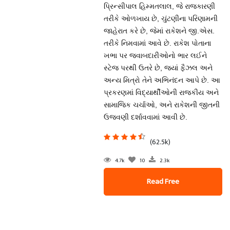
પ્રિન્સીપાલ હિમ્મતલાલ, જે રાજકારણી
તરીકે ઓળખાય છે, ચુંટણીના પરિણામની
જાહેરાત કરે છે, જેમાં રાકેશને જી.એસ.
તરીકે નિમવામાં આવે છે. રાકેશ પોતાના
ખભા પર જવાબદારીઓનો ભાર લઈને
સ્ટેજ પરથી ઉતરે છે, જ્યાં ફૈઝલ અને
અન્ય મિત્રો તેને અભિનંદન આપે છે. આ
પ્રકરણમાં વિદ્યાર્થીઓની રાજકીય અને
સામાજિક ચર્ચાઓ, અને રાકેશની જીતની
ઉજવણી દર્શાવવામાં આવી છે.
(62.5k)
4.7k
10
2.3k
Read Free