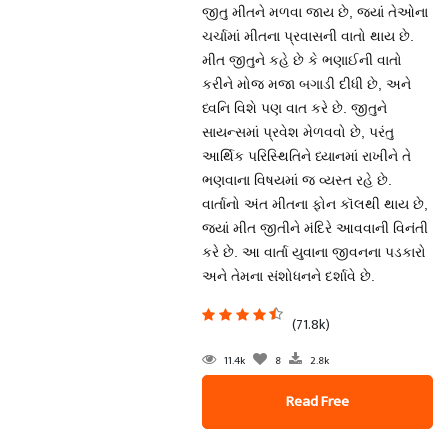
જીતુ મીતને મળવા જાય છે, જ્યાં તેઓના
ચર્ચામાં મીતના પ્રવાસની વાતો થાય છે.
મીત જીતુને કહે છે કે ભણાઈની વાતો
કરીને મોજ મજા બગાડી દીધી છે, અને
ધ્વનિ વિશે પણ વાત કરે છે. જીતુને
સાયન્સમાં પ્રવેશ મેળવવો છે, પરંતુ
આર્થિક પરિસ્થિતિને ધ્યાનમાં રાખીને તે
ભણવાના વિષયમાં જ વ્યસ્ત રહે છે.
વાર્તાનો અંત મીતના ફોન કૉલથી થાય છે,
જ્યાં મીત જીતીને મંદિરે આવવાની વિનંતી
કરે છે. આ વાર્તા યુવાના જીવનના પડકારો
અને તેમના સંશોધનને દર્શાવે છે.
(71.8k)
11.4k
8
2.8k
Read Free