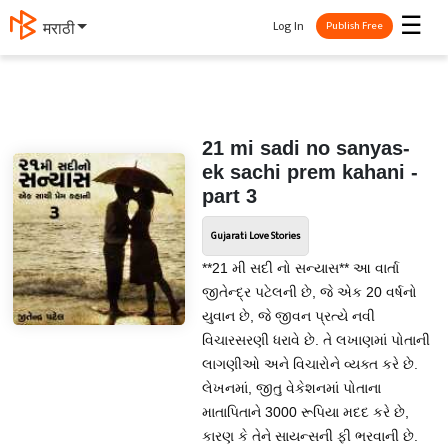
☰
Log In
मराठी
Publish Free
21 mi sadi no sanyas-
ek sachi prem kahani -
part 3
Gujarati Love Stories
**21 મી સદી નો સન્યાસ** આ વાર્તા
જીતેન્દ્ર પટેલની છે, જે એક 20 વર્ષનો
યુવાન છે, જે જીવન પ્રત્યે નવી
વિચારસરણી ધરાવે છે. તે લખાણમાં પોતાની
લાગણીઓ અને વિચારોને વ્યક્ત કરે છે.
લેખનમાં, જીતુ વેકેશનમાં પોતાના
માતાપિતાને 3000 રૂપિયા મદદ કરે છે,
કારણ કે તેને સાયન્સની ફી ભરવાની છે.