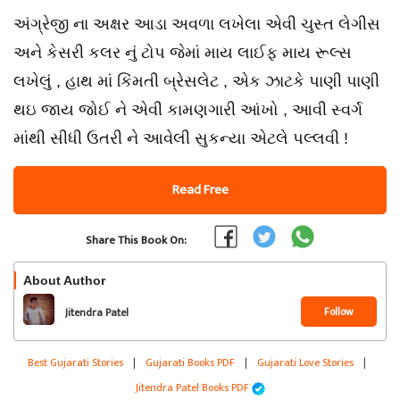
અંગ્રેજી ના અક્ષર આડા અવળા લખેલા એવી ચુસ્ત લેગીસ
અને કેસરી કલર નું ટોપ જેમાં માય લાઈફ માય રૂલ્સ
લખેલું , હાથ માં કિંમતી બ્રેસલેટ , એક ઝાટકે પાણી પાણી
થઇ જાય જોઈ ને એવી કામણગારી આંખો , આવી સ્વર્ગ
માંથી સીધી ઉતરી ને આવેલી સુકન્યા એટલે પલ્લવી !
Read Free
Share This Book On:
About Author
Follow
Jitendra Patel
Best Gujarati Stories
|
Gujarati Books PDF
|
Gujarati Love Stories
|
Jitendra Patel Books PDF