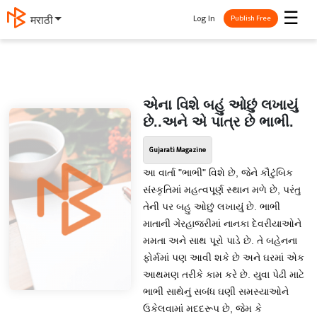
☰
Log In
मराठी
Publish Free
એના વિશે બહું ઓછું લખાયું
છે..અને એ પાત્ર છે ભાભી.
Gujarati Magazine
આ વાર્તા "ભાભી" વિશે છે, જેને કૌટુંબિક
સંસ્કૃતિમાં મહત્વપૂર્ણ સ્થાન મળે છે, પરંતુ
તેની પર બહુ ઓછું લખાયું છે. ભાભી
માતાની ગેરહાજરીમાં નાનકા દેવરીયાઓને
મમતા અને સાથ પૂરો પાડે છે. તે બહેનના
ફોર્મમાં પણ આવી શકે છે અને ઘરમાં એક
આથમણ તરીકે કામ કરે છે. યુવા પેઢી માટે
ભાભી સાથેનું સબંધ ઘણી સમસ્યાઓને
ઉકેલવામાં મદદરૂપ છે, જેમ કે