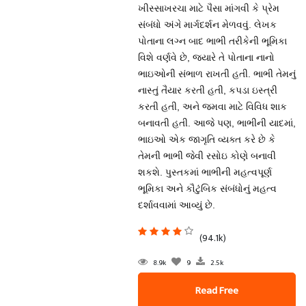
ખીસ્સાખરચા માટે પૈસા માંગવી કે પ્રેમ
સંબંધો અંગે માર્ગદર્શન મેળવવું. લેખક
પોતાના લગ્ન બાદ ભાભી તરીકેની ભૂમિકા
વિશે વર્ણવે છે, જ્યારે તે પોતાના નાનો
ભાઇઓની સંભાળ રાખતી હતી. ભાભી તેમનું
નાસ્તું તૈયાર કરતી હતી, કપડા ઇસ્ત્રી
કરતી હતી, અને જમવા માટે વિવિધ શાક
બનાવતી હતી. આજે પણ, ભાભીની યાદમાં,
ભાઇઓ એક જાગૃતિ વ્યક્ત કરે છે કે
તેમની ભાભી જેવી રસોઇ કોણે બનાવી
શકશે. પુસ્તકમાં ભાભીની મહત્વપૂર્ણ
ભૂમિકા અને કૌટુંબિક સંબંધોનું મહત્વ
દર્શાવવામાં આવ્યું છે.
(94.1k)
8.9k
9
2.5k
Read Free