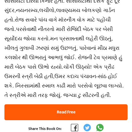
સોસાયટી દરિયા કિનારે હતી. સોસાયટીથી દસેક ફૂટ દૂર
સુંદર,નયનરમ્ય,લચીલો,લાવણ્યમય બોલકણો ગાર્ડન
હતો.રોજ સવારે પાંચ વાગે મૉરનીંગ વોક માટે પહોંચી
જતો.પરસેવાથી નીતરતો મારી રોજિંદી બેઠક પર બેસી
સૂર્યોદય જોયા કરતો.મન પ્રસન્નતાથી લહેરી ઊઠતું,
ખીલતું ગુલાબી ઝરણાં સમું ઉછળતું, પારેવાનાં મીઠા મધુરા
કલશોર થી ઊભરાતું આભલું જોઈ. રોજની ટેવ પ્રમાણે હું
મારી બેઠક પાસે ઊભો રહ્યો.ચોંકી ઊઠ્યો! એક પ્રૌઢ
ઉંમરની સ્ત્રી બેઠી હતી,ઉંમર કદાચ પંચાવન-સાંઠ હોઈ
શકે. ખિસ્સામાંથી રુમાલ કાઢી મારો પરસેવો લૂછવા લાગ્યો.
તે સ્ત્રીએ મારી તરફ જોયું. જગ્યા ટુ સીટરની હતી.
Read Free
Share This Book On: