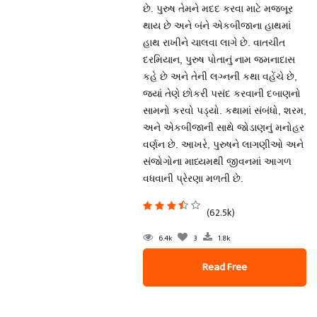
છે. પુરુષ તેમને મદદ કરવા માટે મજબૂર
થાય છે અને બંને એકબીજાના હાથમાં
હાથ રાખીને ચાલવા લાગે છે. વાતચીત
દરમિયાન, પુરુષ પોતાનું નામ જમનાદાસ
કહે છે અને તેની લગ્નની કથા વહેંચે છે,
જ્યાં તેણે છોકરી પસંદ કરવાની દબાણનો
સામનો કરવો પડ્યો. કથામાં સંબંધો, શરમ,
અને એકબીજાની સાથે જોડાણનું મનોહર
વર્ણન છે. આખરે, પુરુષને લાગણીઓ અને
સંજોગોના માધ્યમથી જીવનમાં આગળ
વધવાની પ્રેરણા મળતી છે.
(62.5k)
6.4k
3
1.8k
Read Free