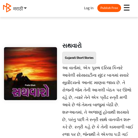
☰
Log In
मराठी
Publish Free
સથવારો
Gujarati Short Stories
આ વાર્તામાં, એક પુરુષ દરિયા કિનારે
આવેલી સોસાયટીના સુંદર બાગમાં સવારે
સૂર્યોદયનો આનંદ માણવા જાય છે. તે
રોજની જેમ તેની આગલી બેઠક પર ઊભો
રહે છે, ત્યારે તેને એક પ્રૌઢ સ્ત્રી મળી
આવે છે જે તેમના બાજુમાં બેઠી છે.
શરૂઆતમાં, તે અજાણું હોવાથી શરમાવે
છે, પરંતુ પછી તે સ્ત્રી સાથે વાતચીત શરૂ
કરે છે. સ્ત્રી કહે છે કે તેની કામવાળી બાઈ
રજા પર છે, જેનાથી તે એકલા પડી ગઈ