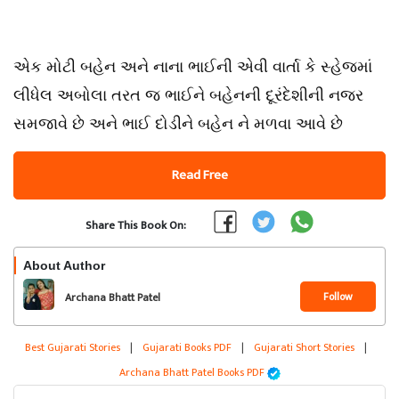
એક મોટી બહેન અને નાના ભાઈની એવી વાર્તા કે સ્હેજમાં
લીધેલ અબોલા તરત જ ભાઈને બહેનની દૂરંદેશીની નજર
સમજાવે છે અને ભાઈ દોડીને બહેન ને મળવા આવે છે
Read Free
Share This Book On:
About Author
Follow
Archana Bhatt Patel
Best Gujarati Stories
|
Gujarati Books PDF
|
Gujarati Short Stories
|
Archana Bhatt Patel Books PDF