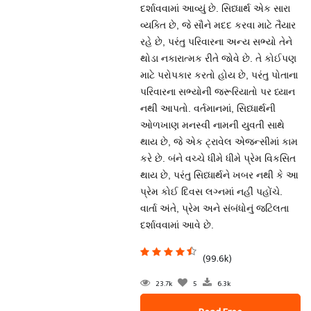
દર્શાવવામાં આવ્યું છે. સિધ્ધાર્થ એક સારા
વ્યક્તિ છે, જે સૌને મદદ કરવા માટે તૈયાર
રહે છે, પરંતુ પરિવારના અન્ય સભ્યો તેને
થોડા નકારાત્મક રીતે જોવે છે. તે કોઈપણ
માટે પરોપકાર કરતો હોય છે, પરંતુ પોતાના
પરિવારના સભ્યોની જરૂરિયાતો પર ધ્યાન
નથી આપતો. વર્તમાનમાં, સિધ્ધાર્થની
ઓળખાણ મનસ્વી નામની યુવતી સાથે
થાય છે, જે એક ટ્રાવેલ એજન્સીમાં કામ
કરે છે. બંને વચ્ચે ધીમે ધીમે પ્રેમ વિકસિત
થાય છે, પરંતુ સિધ્ધાર્થને ખબર નથી કે આ
પ્રેમ કોઈ દિવસ લગ્નમાં નહીં પહોંચે.
વાર્તા અંતે, પ્રેમ અને સંબંધોનું જટિલતા
દર્શાવવામાં આવે છે.
(99.6k)
23.7k
5
6.3k