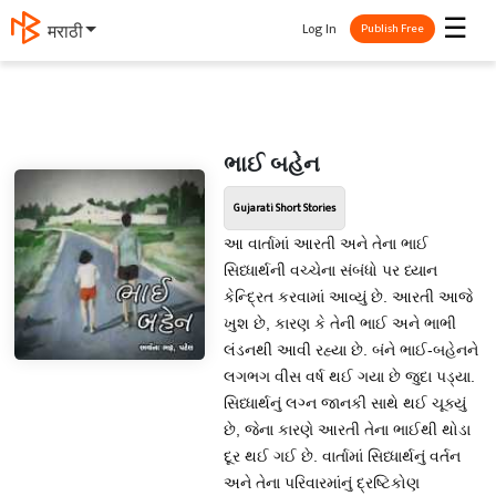
☰
Log In
मराठी
Publish Free
ભાઈ બહેન
Gujarati Short Stories
આ વાર્તામાં આરતી અને તેના ભાઈ
સિધ્ધાર્થની વચ્ચેના સંબંધો પર ધ્યાન
કેન્દ્રિત કરવામાં આવ્યું છે. આરતી આજે
ખુશ છે, કારણ કે તેની ભાઈ અને ભાભી
લંડનથી આવી રહ્યા છે. બંને ભાઈ-બહેનને
લગભગ વીસ વર્ષ થઈ ગયા છે જુદા પડ્યા.
સિધ્ધાર્થનું લગ્ન જાનકી સાથે થઈ ચૂક્યું
છે, જેના કારણે આરતી તેના ભાઈથી થોડા
દૂર થઈ ગઈ છે. વાર્તામાં સિધ્ધાર્થનું વર્તન
અને તેના પરિવારમાંનું દ્રષ્ટિકોણ