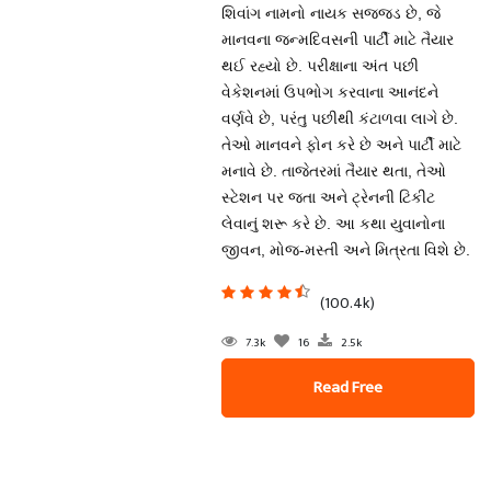
શિવાંગ નામનો નાયક સજ્જડ છે, જે
માનવના જન્મદિવસની પાર્ટી માટે તૈયાર
થઈ રહ્યો છે. પરીક્ષાના અંત પછી
વેકેશનમાં ઉપભોગ કરવાના આનંદને
વર્ણવે છે, પરંતુ પછીથી કંટાળવા લાગે છે.
તેઓ માનવને ફોન કરે છે અને પાર્ટી માટે
મનાવે છે. તાજેતરમાં તૈયાર થતા, તેઓ
સ્ટેશન પર જતા અને ટ્રેનની ટિકીટ
લેવાનું શરૂ કરે છે. આ કથા યુવાનોના
જીવન, મોજ-મસ્તી અને મિત્રતા વિશે છે.
(100.4k)
7.3k
16
2.5k
Read Free