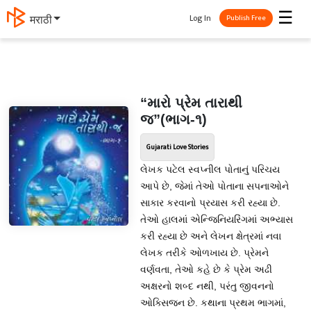
☰
Log In
मराठी
Publish Free
“મારો પ્રેમ તારાથી
જ”(ભાગ-૧)
Gujarati Love Stories
લેખક પટેલ સ્વપ્નીલ પોતાનું પરિચય
આપે છે, જેમાં તેઓ પોતાના સપનાઓને
સાકાર કરવાનો પ્રયાસ કરી રહ્યા છે.
તેઓ હાલમાં એન્જિનિયરિંગમાં અભ્યાસ
કરી રહ્યા છે અને લેખન ક્ષેત્રમાં નવા
લેખક તરીકે ઓળખાય છે. પ્રેમને
વર્ણવતા, તેઓ કહે છે કે પ્રેમ અઢી
અક્ષરનો શબ્દ નથી, પરંતુ જીવનનો
ઓક્સિજન છે. કથાના પ્રથમ ભાગમાં,