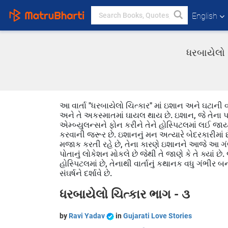
English
ધરબાયેલો 
આ વાર્તા "ધરબાયેલો ચિત્કાર" માં ઇશાન અને ઘટાની વા
અને તે અકસ્માતમાં ઘાયલ થાય છે. ઇશાન, જે તેના 
એમ્બ્યુલન્સને ફોન કરીને તેને હોસ્પિટલમાં લઈ જ
કરવાની જરૂર છે. ઇશાનનું મન અત્યારે બેદરકારીમાં છે,
મજાક કરતી રહે છે, તેના કારણે ઇશાનને આજે આ ગંભ
પોતાનું લોકેશન મોકલે છે જેથી તે જાણે કે તે ક્યાં છ
હોસ્પિટલમાં છે, તેનાથી વાર્તાનું કથાનક વધુ ગંભી
સંઘર્ષને દર્શાવે છે.
ધરબાયેલો ચિત્કાર ભાગ - ૩
by
Ravi Yadav
in
Gujarati Love Stories