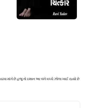
ી કાઢવા માંગે છે હજુ તો ઇશાન આ બંને વચ્ચે ઝોલા ખાઈ રહ્યો છે