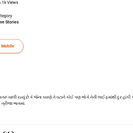
6.1k
Views
tegory
ve Stories
 Mobile
વતરું ચાલી રહ્યું છે કે જેના કારણે તે ઘટાને કોઈ પણ ભોગે તેની લાઈફમાંથી દુર હાંક
ત્રીજા ભાગમાં.