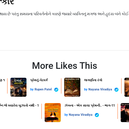
્કાર
ાય છે પરંતુ સમયના પરિવર્તનોને કારણે જ્યારે વ્યક્તિનું મગજ અને હૃદય બંને કોઈ 
More Likes This
ણ ૧
પ્રેમનું નેટવર્ક
લાગણીના રંગો
by
Rupen Patel
by
Nayana Viradiya
નિ જે ક્યારેય બુઝાતો નથી - 1
ઝંખના - એક સાચા પ્રેમની.. - ભાગ-11
by
Nayana Viradiya