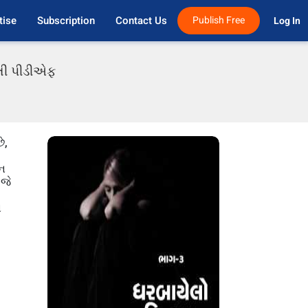
tise
Subscription
Contact Us
Publish Free
Log In 
ાતી પીડીએફ
ે,
શન
 જે
ન