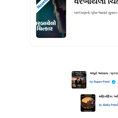
ધરબાયેલો ચિત
Novels
બાળપણનો પ્રેમ જ્યારે યુવાન થ
અધૂરો અધ્યાય : પ્રકર
by
Rupen Patel
મણિકર્ણિકા: અગ્
by
Aloka Patel