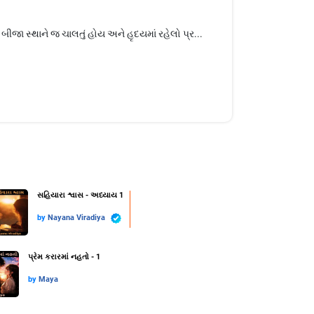
બીજા સ્થાને જ ચાલતું હોય અને હૃદયમાં રહેલો પ્ર...
સહિયારા શ્વાસ - અધ્યાય 1
by
Nayana Viradiya
પ્રેમ કરારમાં નહતો - 1
by
Maya