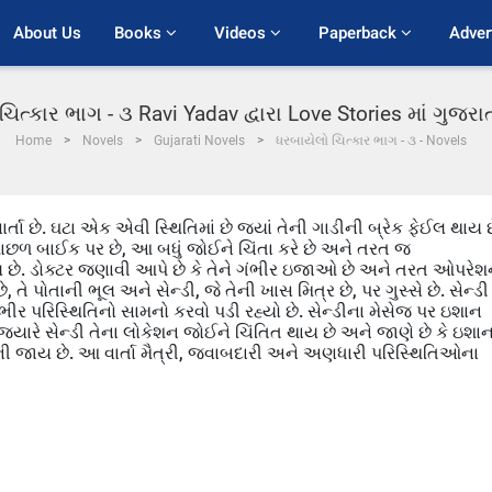
About Us
Books 
Videos 
Paperback 
Adver
ચિત્કાર ભાગ - ૩ Ravi Yadav દ્વારા Love Stories માં ગુજર
Home
Novels
Gujarati Novels
ધરબાયેલો ચિત્કાર ભાગ - ૩ - Novels
ર્તા છે. ઘટા એક એવી સ્થિતિમાં છે જ્યાં તેની ગાડીની બ્રેક ફેઈલ થાય છ
પાછળ બાઈક પર છે, આ બધું જોઈને ચિંતા કરે છે અને તરત જ
ાય છે. ડોક્ટર જણાવી આપે છે કે તેને ગંભીર ઇજાઓ છે અને તરત ઓપરે
 તે પોતાની ભૂલ અને સેન્ડી, જે તેની ખાસ મિત્ર છે, પર ગુસ્સે છે. સેન્ડી
ીર પરિસ્થિતિનો સામનો કરવો પડી રહ્યો છે. સેન્ડીના મેસેજ પર ઇશાન
ે. જ્યારે સેન્ડી તેના લોકેશન જોઈને ચિંતિત થાય છે અને જાણે છે કે ઇશા
ર બની જાય છે. આ વાર્તા મૈત્રી, જવાબદારી અને અણધારી પરિસ્થિતિઓના