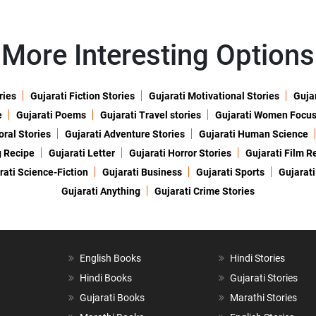
More Interesting Options
ries
Gujarati Fiction Stories
Gujarati Motivational Stories
Gujar
e
Gujarati Poems
Gujarati Travel stories
Gujarati Women Focu
oral Stories
Gujarati Adventure Stories
Gujarati Human Science
g Recipe
Gujarati Letter
Gujarati Horror Stories
Gujarati Film R
rati Science-Fiction
Gujarati Business
Gujarati Sports
Gujarati
Gujarati Anything
Gujarati Crime Stories
English Books
Hindi Stories
Hindi Books
Gujarati Stories
Gujarati Books
Marathi Stories