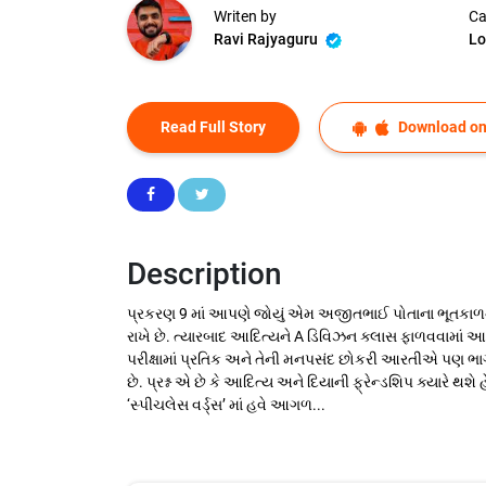
Writen by
Ca
Ravi Rajyaguru
Lo
Read Full Story
Download on
Description
પ્રકરણ 9 માં આપણે જોયું એમ અજીતભાઈ પોતાના ભૂતકાળની વા
રાખે છે. ત્યારબાદ આદિત્યને A ડિવિઝન ક્લાસ ફાળવવામાં આવ
પરીક્ષામાં પ્રતિક અને તેની મનપસંદ છોકરી આરતીએ પણ ભાગ લ
છે. પ્રશ્ન એ છે કે આદિત્ય અને દિયાની ફ્રેન્ડશિપ ક્યારે થ
‘સ્પીચલેસ વર્ડ્સ’ માં હવે આગળ...