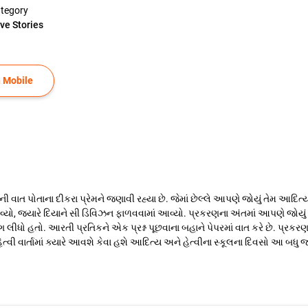
tegory
ve Stories
 Mobile
ત પોતાના દીકરા પ્રેમને જણાવી રહ્યા છે. જેમાં છેલ્લે આપણે જોયું તેમ આદિત્
્યો, જ્યારે દિયાને સી ડિવિઝન ફાળવવામાં આવ્યો. પ્રકરણના અંતમાં આપણે જોયું ક
ીધો હતો. આરતી પ્રતિકને એક પ્રશ્ન પૂછવાના બહાને પેપરમાં વાત કરે છે. પ્રકરણ
શે હેત્વી વાર્તામાં ક્યારે આવશે કેવા હશે આદિત્ય અને હેત્વીના સ્કૂલના દિવસો આ