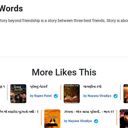
 Words
ory beyond friendship is a story between three best friends. Story is about
More Likes This
ણ ૧
પ્રેમનું નેટવર્ક
લાગણીના રંગો
by
Rupen Patel
by
Nayana Viradiya
નિ જે ક્યારેય બુઝાતો નથી - 1
ઝંખના - એક સાચા પ્રેમની.. - ભાગ-11
by
Nayana Viradiya