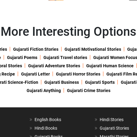
More Interesting Options
ries
Gujarati Fiction Stories
Gujarati Motivational Stories
Gujar
e
Gujarati Poems
Gujarati Travel stories
Gujarati Women Focu
oral Stories
Gujarati Adventure Stories
Gujarati Human Science
g Recipe
Gujarati Letter
Gujarati Horror Stories
Gujarati Film R
rati Science-Fiction
Gujarati Business
Gujarati Sports
Gujarati
Gujarati Anything
Gujarati Crime Stories
English Books
Hindi Stories
Hindi Books
Gujarati Stories
Gujarati Books
Marathi Stories