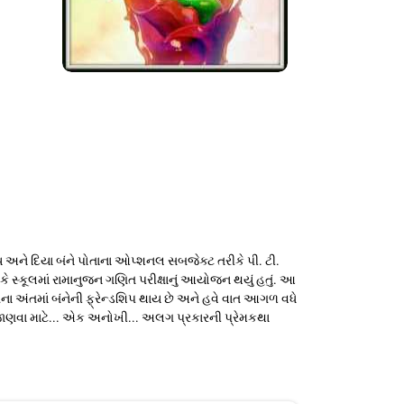
ય અને દિયા બંને પોતાના ઓપ્શનલ સબજેક્ટ તરીકે પી. ટી.
ે સ્કૂલમાં રામાનુજન ગણિત પરીક્ષાનું આયોજન થયું હતું. આ
ના અંતમાં બંનેની ફ્રેન્ડશિપ થાય છે અને હવે વાત આગળ વધે
 બધુ જાણવા માટે... એક અનોખી... અલગ પ્રકારની પ્રેમકથા