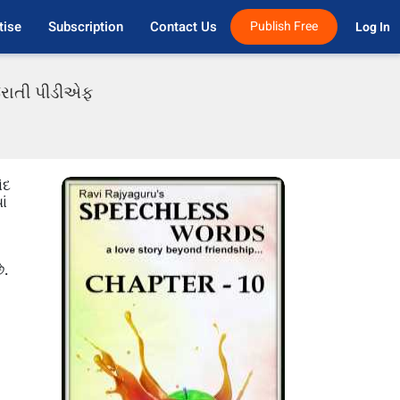
tise
Subscription
Contact Us
Publish Free
Log In 
ુજરાતી પીડીએફ
ંદ
ાં
ે.