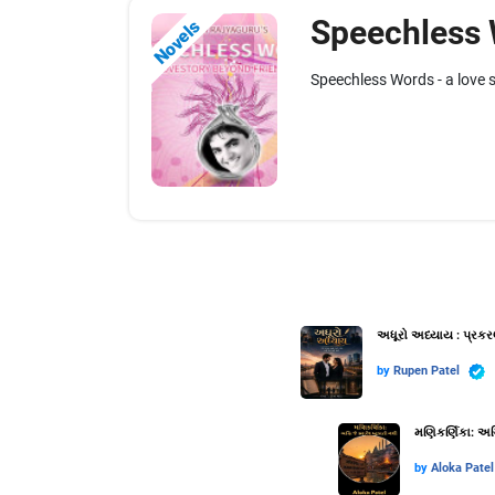
Speechless
Novels
Speechless Words - a love st
અધૂરો અધ્યાય : પ્રકર
by
Rupen Patel
મણિકર્ણિકા: અગ્
by
Aloka Patel