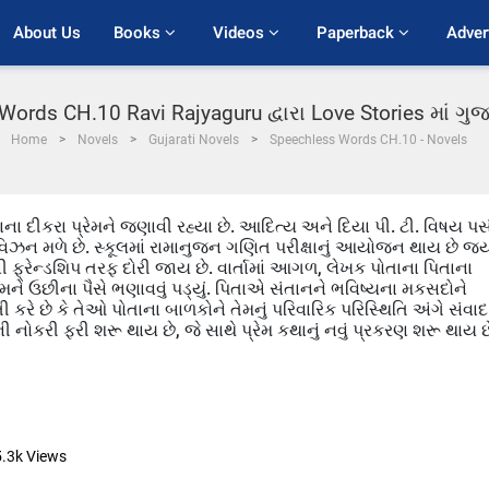
About Us
Books 
Videos 
Paperback 
Adver
ords CH.10 Ravi Rajyaguru દ્વારા Love Stories માં ગ
Home
Novels
Gujarati Novels
Speechless Words CH.10 - Novels
ના દીકરા પ્રેમને જણાવી રહ્યા છે. આદિત્ય અને દિયા પી. ટી. વિષય પસ
વિઝન મળે છે. સ્કૂલમાં રામાનુજન ગણિત પરીક્ષાનું આયોજન થાય છે જ્ય
 ફ્રેન્ડશિપ તરફ દોરી જાય છે. વાર્તામાં આગળ, લેખક પોતાના પિતાના
તેમને ઉછીના પૈસે ભણાવવું પડ્યું. પિતાએ સંતાનને ભવિષ્યના મકસદોને
 કરે છે કે તેઓ પોતાના બાળકોને તેમનું પરિવારિક પરિસ્થિતિ અંગે સંવાદ
ની નોકરી ફરી શરૂ થાય છે, જે સાથે પ્રેમ કથાનું નવું પ્રકરણ શરૂ થાય છ
5.3k
Views