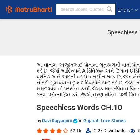
English
Speechless W
આ વાર્તામાં અજીતભાઈ પોતાના ભૂતકાળની વાર્તા પોતા
કરે છે, જેમાં આદિત્યને A ડિવિઝન અને દિયાને C ડિ
પ્રતિક અને આરતી વચ્ચે વાતચીત થાય છે, જે બંનેની
નોકરી ગુમાવવાના દુ:ખદ દિવસોને યાદ કરે છે, જ્યાં 
સમજાવવાનો પ્રયત્ન કર્યો. લેખક માતા-પિતાને વિનંતી
કરવા પ્રોત્સાહિત કરે. છેલ્લે, ત્રણ મહિના પછી પિતા
Speechless Words CH.10
by
Ravi Rajyaguru
in
Gujarati Love Stories
67.1k
2.2k
Downloads