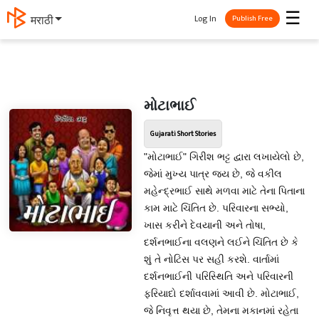
☰
Log In
मराठी
Publish Free
મોટાભાઈ
Gujarati Short Stories
"મોટાભાઈ" ગિરીશ ભટ્ટ દ્વારા લખાયેલો છે,
જેમાં મુખ્ય પાત્ર જય છે, જે વકીલ
મહેન્દ્રભાઈ સાથે મળવા માટે તેના પિતાના
કામ માટે ચિંતિત છે. પરિવારના સભ્યો,
ખાસ કરીને દેવયાની અને તોષા,
દર્શનભાઈના વલણને લઈને ચિંતિત છે કે
શું તે નોટિસ પર સહી કરશે. વાર્તામાં
દર્શનભાઈની પરિસ્થિતિ અને પરિવારની
ફરિયાદો દર્શાવવામાં આવી છે. મોટાભાઈ,
જે નિવૃત્ત થયા છે, તેમના મકાનમાં રહેતા