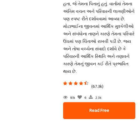
હતા, જે તેમના પિતાનું હતું. વાર્તામાં તેમના
અંતિમ વચન અને પરિવારની લાગણીઓને
પણ સ્પષ્ટ રીતે દર્શાવવામાં આવ્યા છે.
મોટાભાઈના જીવનમાં આર્થિક મુશ્કેલીઓ
અને સંબંધોના તાણને કારણે તેમના પરિવારે
ઉંઘમાં પણ ચિંતાઓ રાખવી પડી છે. જય
અને તોષા વચ્ચેના સંવાદો દર્શાવે છે કે
પરિવારની આર્થિક સ્થિતિ અને તણાવને
કારણે તેમનું જીવન કઈ રીતે પ્રભાવિત
થાય છે.
(67.3k)
9.1k
6
2.3k
Read Free