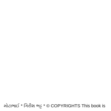
મોટાભાઈ * ગિરીશ ભટ્ટ * © COPYRIGHTS This book is