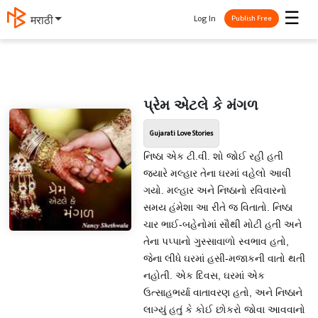
☰
Log In
मराठी
Publish Free
પ્રેમ એટલે કે મંગળ
Gujarati Love Stories
નિષ્ઠા એક ટી.વી. શો જોઈ રહી હતી
જ્યારે મલ્હાર તેના ઘરમાં વહેલો આવી
ગયો. મલ્હાર અને નિષ્ઠાનો રવિવારનો
સમય હંમેશા આ રીતે જ વિતાતો. નિષ્ઠા
ચાર ભાઈ-બહેનોમાં સૌથી મોટી હતી અને
તેના પપ્પાનો ગુસ્સાવાળો સ્વભાવ હતો,
જેના લીધે ઘરમાં હસી-મજાકની વાતો થતી
નહોતી. એક દિવસ, ઘરમાં એક
ઉત્સાહભર્યા વાતાવરણ હતો, અને નિષ્ઠાને
લાગ્યું હતું કે કોઈ છોકરો જોવા આવવાનો