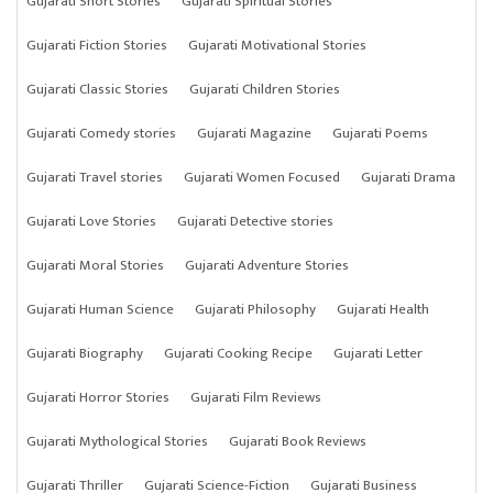
Gujarati Short Stories
Gujarati Spiritual Stories
Gujarati Fiction Stories
Gujarati Motivational Stories
Gujarati Classic Stories
Gujarati Children Stories
Gujarati Comedy stories
Gujarati Magazine
Gujarati Poems
Gujarati Travel stories
Gujarati Women Focused
Gujarati Drama
Gujarati Love Stories
Gujarati Detective stories
Gujarati Moral Stories
Gujarati Adventure Stories
Gujarati Human Science
Gujarati Philosophy
Gujarati Health
Gujarati Biography
Gujarati Cooking Recipe
Gujarati Letter
Gujarati Horror Stories
Gujarati Film Reviews
Gujarati Mythological Stories
Gujarati Book Reviews
Gujarati Thriller
Gujarati Science-Fiction
Gujarati Business