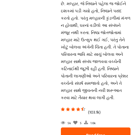
છે. મલ્હાર, જે નિષ્ઠાને પહેલા જ જોઈને
ઇશકમાં પડી ગયો હતો, નિષ્ઠાને પસંદ
કરતો હતો. પરંતુ મલ્હારની કુંડળીમાં મંગળ
ન હોવાથી, ઘરનાં વડીલો આ સંબંધને
મંજૂર નથી કરતા. નિષ્ઠા જોતજોતામાં
મલ્હાર માટે ઉત્સુક થઈ ગઈ, પરંતુ તેને
ખોટું બોલવા અંગેની ચિંતા હતી. તે પોતાના
પરિવારના ભાવિ માટે સાચું બોલવા અને
મલ્હાર સાથે સંબંધ જાળવવા વચ્ચેની
કટિનાઈથી જૂઝી રહી હતી. નિષ્ઠાને
પોતાની લાગણીઓ અને પરિવારના પ્રેશર
વચ્ચેનો સંઘર્ષ સમજાતો હતો, અને તે
મલ્હાર સાથે જીવનની નવી શરૂઆત
કરવા માટે તૈયાર થવા લાગી હતી.
(103.1k)
5k
5
1.6k