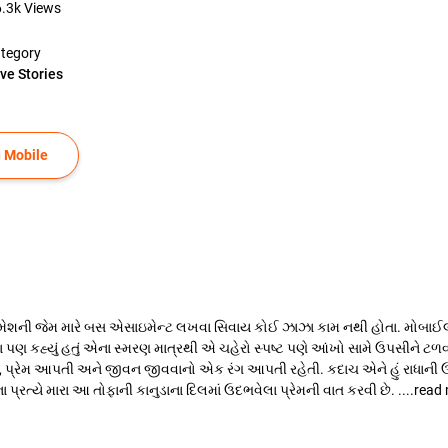
6.3k
Views
tegory
ve Stories
 Mobile
ેશની જેમ મારે બસ એસાઇમેન્ટ લખવા સિવાય કોઈ ઝાઝા કામ નથી હોતા. મોબાઈલમા
 પણ કહ્યું હતું એના સ્મરણ માત્રથી એ ચહેરો સ્પષ્ટ પણે આંખો સામે ઉપસીને ટળ
ી, પ્રેમ આપતી અને જીવન જીવવાનો એક રંગ આપતી રહેતી. કદાચ એને હું રાધાની
પ્રત્યે મારા આ તોફાની કાનુડાના દિલમાં ઉદભવેલા પ્રેમની વાત કરવી છે. ....re