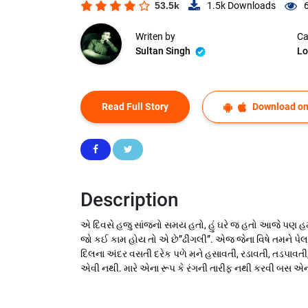
53.5k
1.5k
Downloads
Writen by
Ca
Sultan Singh
Lo
Read Full Story
Download on
Description
એ દિવસે હજુ સાંજનો સમય હતો, હું ઘરે જ હતો આજે પણ હમ
જો કઈ કામ હોય તો એ છે”ઢીંગલી”. એજ જેના વિષે તમને પેલા
દિલના અંદર વસતી દરેક પળે મને હસાવતી, રડાવતી, તડપાવત
એવી નથી. મારે એના રૂપ કે રંગની તારીફ નથી કરવી બસ એના 