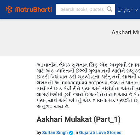
English
Aakhari Mul
આ વાર્તામાં લેખક સુલતાન સિંહ એક અનુભવી સંબંધન
માટે એક વ્યક્તિની છેલ્લી મુલાકાતની યાદોને રજૂ 
છોકરી વિશે વાત કરી ચૂક્યો હતો. પરંતુ તેની સાથેની
લેખકની આ последняя встреча, જ્યાં તે પોતાના અ
કાર્ય કરે છે કે કેવી રીતે પ્રેમ અને સંબંધોના અંતની
લાગણીઓમાં ડૂબી જાય છે અને તેને યાદ આવે છે કે તે 
પ્રેમ, યાદો અને અંતનું એક ભાવનાત્મક પ્રદર્શન છ
અનુભવ થાય છે.
Aakhari Mulakat (Part_1)
by
Sultan Singh
in
Gujarati Love Stories