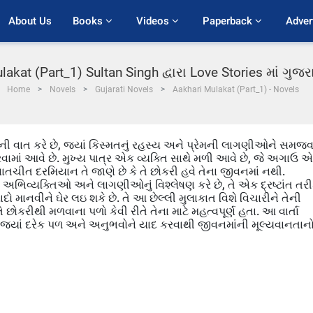
About Us
Books 
Videos 
Paperback 
Adver
akat (Part_1) Sultan Singh દ્વારા Love Stories માં ગુ
Home
Novels
Gujarati Novels
Aakhari Mulakat (Part_1) - Novels
ી વાત કરે છે, જ્યાં કિસ્મતનું રહસ્ય અને પ્રેમની લાગણીઓને સમજવ
કરવામાં આવે છે. મુખ્ય પાત્ર એક વ્યક્તિ સાથે મળી આવે છે, જે અગાઉ 
 વાતચીત દરમિયાન તે જાણે છે કે તે છોકરી હવે તેના જીવનમાં નથી.
ભિવ્યક્તિઓ અને લાગણીઓનું વિશ્લેષણ કરે છે, તે એક દ્રષ્ટાંત તરી
 યાદો માનવીને ઘેર લઇ શકે છે. તે આ છેલ્લી મુલાકાત વિશે વિચારીને તેની
છોકરીથી મળવાના પળો કેવી રીતે તેના માટે મહત્વપૂર્ણ હતા. આ વાર્તા
ે, જ્યાં દરેક પળ અને અનુભવોને યાદ કરવાથી જીવનમાંની મૂલ્યવાનતાન