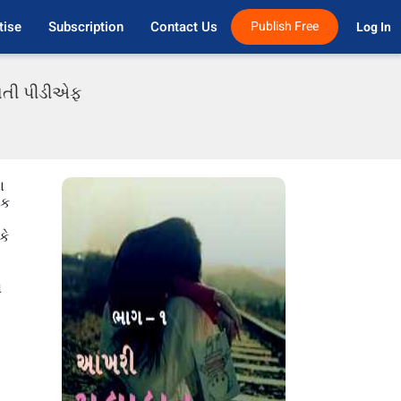
tise
Subscription
Contact Us
Publish Free
Log In 
જરાતી પીડીએફ
ા
એક
કે
ો