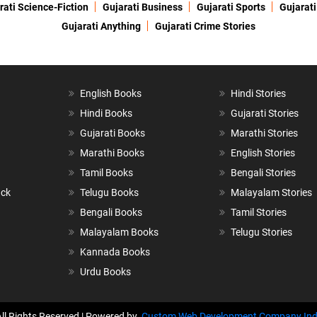
rati Science-Fiction
Gujarati Business
Gujarati Sports
Gujarati
Gujarati Anything
Gujarati Crime Stories
English Books
Hindi Stories
Hindi Books
Gujarati Stories
Gujarati Books
Marathi Stories
Marathi Books
English Stories
Tamil Books
Bengali Stories
ack
Telugu Books
Malayalam Stories
Bengali Books
Tamil Stories
Malayalam Books
Telugu Stories
Kannada Books
Urdu Books
All Rights Reserved | Powered by
Custom Web Development Company Ind