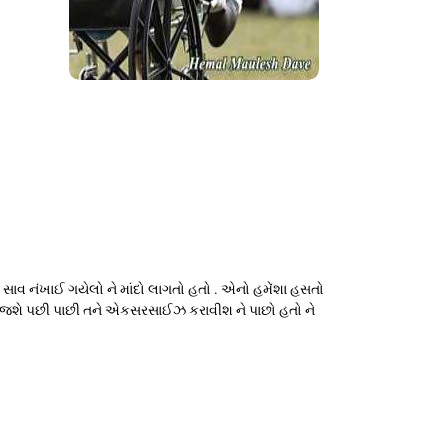
 એ સાવ નંખાઈ ગયેલો ને માંદો લાગતો હતો . એનો હમેંશા હસતો
ો થઈ જશે પછી પાછી તને એકસરસાઈઝ કરાવીશ ને પાછો હતો ને