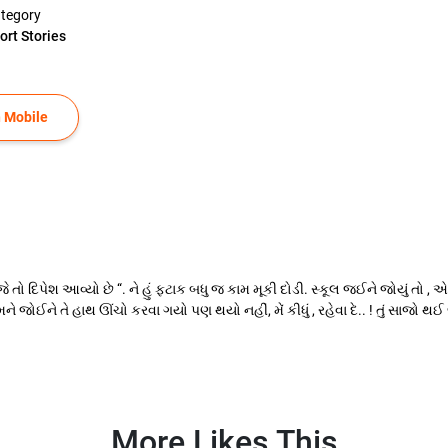
tegory
ort Stories
 Mobile
ો દિપેશ આવ્યો છે “. ને હું ફટાક બધુ જ કામ મૂકી દોડી. સ્કૂલ જઈને જોયું તો ,
ે જોઈને તે હાથ ઊંચો કરવા ગયો પણ થયો નહીં, મેં કીધું , રહેવા દે.. ! તું સાજ
More Likes This