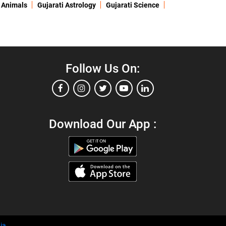
 Animals
Gujarati Astrology
Gujarati Science
Follow Us On:
Download Our App :
ia
.