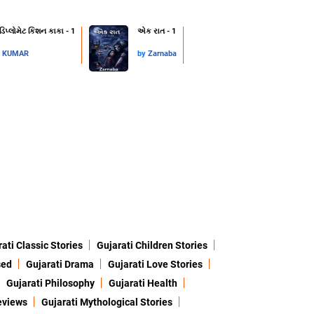
 ડિપ્લોમેટ કિશન કાકા - 1
એક રાત - 1
L KUMAR
by
Zarnaba
ati Classic Stories
Gujarati Children Stories
sed
Gujarati Drama
Gujarati Love Stories
Gujarati Philosophy
Gujarati Health
eviews
Gujarati Mythological Stories