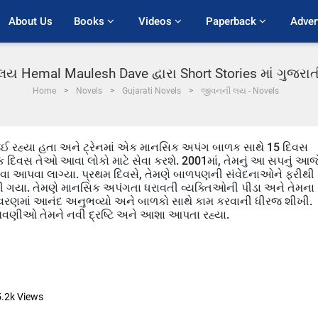
About Us
Books 
Videos 
Paperback 
Adver
ય Hemal Maulesh Dave દ્વારા Short Stories માં ગુજરા
Home
Novels
Gujarati Novels
જીવનની લય - Novels
ર જઈ રહ્યા હતા અને ટ્રેનમાં એક માનસિક અપંગ બાળક સાથે 15 દિવસ
ે એક દિવસ તેઓ આવા લોકો માટે સેવા કરશે. 2001માં, તેમનું આ સપનું આજ
 સેવા આપવા લાગ્યા. પ્રથમ દિવસે, તેમણે બાળપણની સંવેદનાઓને ફરીથી
ી ગયા. તેમણે માનસિક અપંગતા ધરાવતી વ્યક્તિઓની પીડા અને તેમના
ાતાવરણમાં આનંદ અનુભવ્યો અને બાળકો સાથે કામ કરવાની ધીરજ શીખી.
ણીઓ તેમને નવી દ્રષ્ટિ અને આશા આપતા રહ્યા.
5.2k
Views