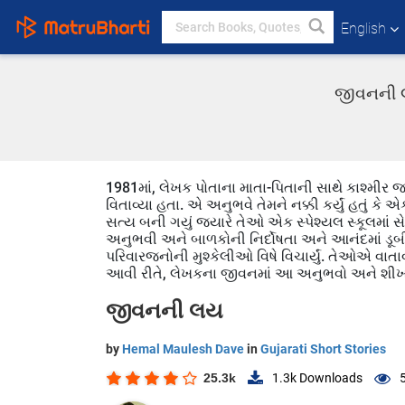
English
જીવનની લ
1981માં, લેખક પોતાના માતા-પિતાની સાથે કાશ્મી
વિતાવ્યા હતા. એ અનુભવે તેમને નક્કી કર્યું હતું ક
સત્ય બની ગયું જ્યારે તેઓ એક સ્પેશ્યલ સ્કૂલમાં
અનુભવી અને બાળકોની નિર્દોષતા અને આનંદમાં ડૂબ
પરિવારજનોની મુશ્કેલીઓ વિષે વિચાર્યું. તેઓએ વ
આવી રીતે, લેખકના જીવનમાં આ અનુભવો અને શીખવ
જીવનની લય
by
Hemal Maulesh Dave
in
Gujarati Short Stories
25.3k
1.3k
Downloads