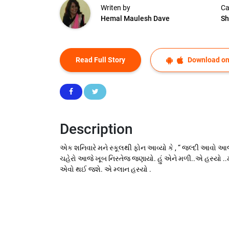
Writen by
Ca
Hemal Maulesh Dave
Sh
Read Full Story
Download on
Description
એક શનિવારે મને સ્કૂલથી ફોન આવ્યો કે , “ જલ્દી આવો આજે ત
ચહેરો આજે ખૂબ નિસ્તેજ જણાયો. હું એને મળી..એ હસ્યો ..મન
એવો થઈ જશે. એ મ્લાન હસ્યો .