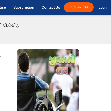
tise
Subscription
Contact Us
Publish Free
Log In 
તી પીડીએફ
ે