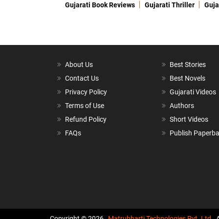
Gujarati Book Reviews
Gujarati Thriller
Guja
About Us
Best Stories
Contact Us
Best Novels
Privacy Policy
Gujarati Videos
Terms of Use
Authors
Refund Policy
Short Videos
FAQs
Publish Paperb
Copyright © 2026,
Matrubharti Technologies Pvt. Ltd.