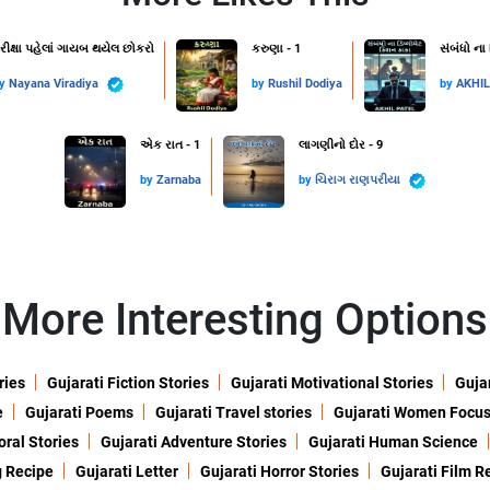
રીક્ષા પહેલાં ગાયબ થયેલ છોકરો
કરુણા - 1
સંબંધો ના
by
Nayana Viradiya
by
Rushil Dodiya
by
AKHI
એક રાત - 1
લાગણીનો દોર - 9
by
Zarnaba
by
ચિરાગ રાણપરીયા
More Interesting Options
ries
Gujarati Fiction Stories
Gujarati Motivational Stories
Gujar
e
Gujarati Poems
Gujarati Travel stories
Gujarati Women Focu
oral Stories
Gujarati Adventure Stories
Gujarati Human Science
g Recipe
Gujarati Letter
Gujarati Horror Stories
Gujarati Film R