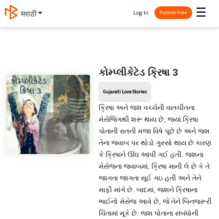
☰
Log In
मराठी
Publish Free
કોમ્પ્લીકેટેડ ક્રિષા 3
Gujarati Love Stories
ક્રિષા અને જશ વચ્ચેની વાતચીતના
મેસેજિંગથી શરૂ થાય છે, જ્યાં ક્રિષા
પોતાની રાતની મજા વિષે પૂછે છે અને જશ
તેના જવાબ પર થોડો ગુસ્સો થાય છે કારણ
કે ક્રિષાને ઊંઘ આવી ગઈ હતી. જશના
મેસેજના જવાબમાં, ક્રિષા માની લે છે કે તે
જાગતા જાગતા સૂઈ ગઇ હતી અને તેને
માફી માંગે છે. બાદમાં, જશને ક્રિષાના
ભાઈનો મેસેજ આવે છે, જે તેને બિનજરૂરી
ચિંતામાં મૂકે છે. જશ પોતાના સંબંધોની