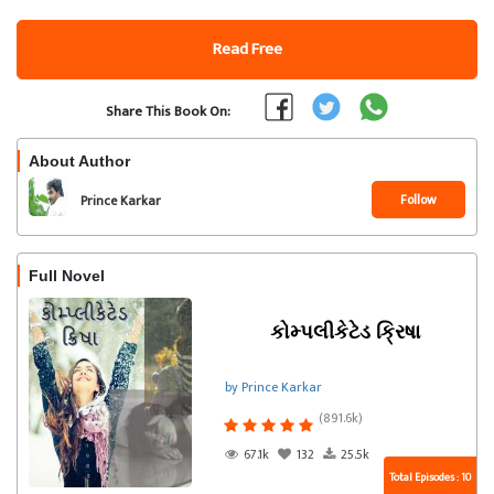
Read Free
Share This Book On:
About Author
Follow
Prince Karkar
Full Novel
કોમ્પલીકેટેડ ક્રિષા
by Prince Karkar
(891.6k)
67.1k
132
25.5k
Total Episodes : 10