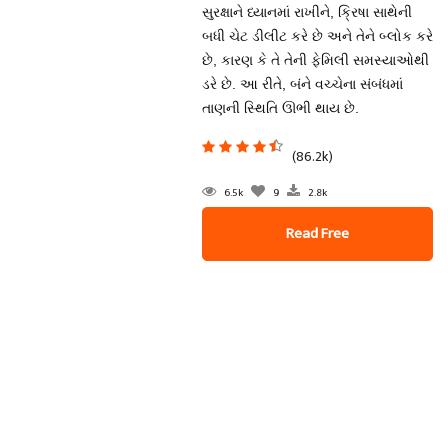
સુરક્ષાને ધ્યાનમાં રાખીને, ક્રિષા સાથેની
બધી ચેટ ડીલીટ કરે છે અને તેને બ્લોક કરે
છે, કારણ કે તે તેની ફેમિલી સમસ્યાઓથી
ડરે છે. આ રીતે, બંને વચ્ચેના સંબંધમાં
તાણની સ્થિતિ ઊભી થાય છે.
(86.2k)
6.5k
9
2.8k
Read Free