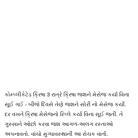
કોમ્પ્લીકેટેડ ક્રિષા 3 રાત્રે ક્રિષા જશને મેસેજ કર્યા વિના
સૂઈ ગઈ - બીજે દિવસે તેણે જશને સોરી નો મેસેજ કર્યો.
દર વખતે ક્રિષા મેસેજનો રિપ્લે કર્યા વિના સૂઈ જતી. તે
ગુસ્સાને ઓછો કરવા જશ આગળ-અલગ રસ્તાઓ
અપનાવતો. વાંચો મુગ્ધાવસ્થાની આ રોચક વાર્તા.