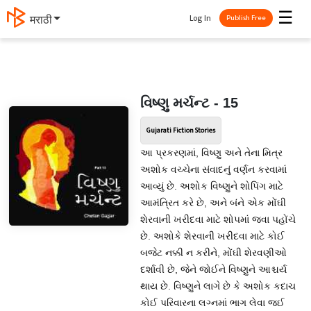
☰
Log In
मराठी
Publish Free
વિષ્ણુ મર્ચન્ટ - 15
Gujarati Fiction Stories
આ પ્રકરણમાં, વિષ્ણુ અને તેના મિત્ર
અશોક વચ્ચેના સંવાદનું વર્ણન કરવામાં
આવ્યું છે. અશોક વિષ્ણુને શોપિંગ માટે
આમંત્રિત કરે છે, અને બંને એક મોંઘી
શેરવાની ખરીદવા માટે શોપમાં જવા પહોંચે
છે. અશોકે શેરવાની ખરીદવા માટે કોઈ
બજેટ નક્કી ન કરીને, મોંઘી શેરવણીઓ
દર્શાવી છે, જેને જોઈને વિષ્ણુને આશ્ચર્ય
થાય છે. વિષ્ણુને લાગે છે કે અશોક કદાચ
કોઈ પરિવારના લગ્નમાં ભાગ લેવા જઈ