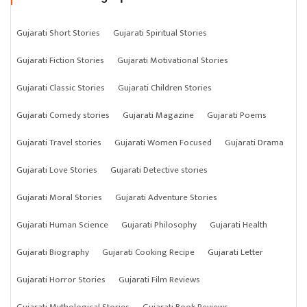
Gujarati Short Stories
Gujarati Spiritual Stories
Gujarati Fiction Stories
Gujarati Motivational Stories
Gujarati Classic Stories
Gujarati Children Stories
Gujarati Comedy stories
Gujarati Magazine
Gujarati Poems
Gujarati Travel stories
Gujarati Women Focused
Gujarati Drama
Gujarati Love Stories
Gujarati Detective stories
Gujarati Moral Stories
Gujarati Adventure Stories
Gujarati Human Science
Gujarati Philosophy
Gujarati Health
Gujarati Biography
Gujarati Cooking Recipe
Gujarati Letter
Gujarati Horror Stories
Gujarati Film Reviews
Gujarati Mythological Stories
Gujarati Book Reviews