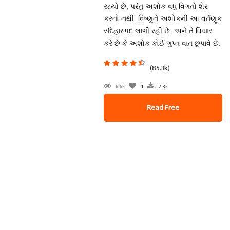
રહ્યો છે, પરંતુ અશોક વધુ વિગતો શેર
કરતો નથી. વિષ્ણુને અશોકની આ વર્તણૂક
સંદેહાસ્પદ લાગી રહી છે, અને તે વિચાર
કરે છે કે અશોક કોઈ ગુપ્ત વાત છુપાવે છે.
(85.3k)
6.6k
4
2.3k
Read Free