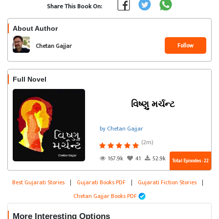
Share This Book On:
About Author
Follow
Chetan Gajjar
Full Novel
વિષ્ણુ મર્ચન્ટ
by Chetan Gajjar
(2m)
167.9k
41
52.9k
Total Episodes : 22
Best Gujarati Stories
|
Gujarati Books PDF
|
Gujarati Fiction Stories
|
Chetan Gajjar Books PDF
More Interesting Options