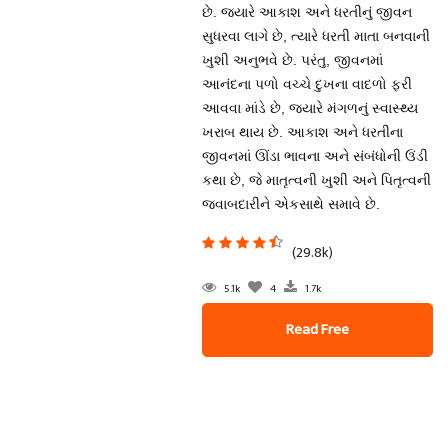
છે. જ્યારે આકાશ અને ધરતીનું જીવન
સુધરવા લાગે છે, ત્યારે ધરતી માતા બનવાની
ખુશી અનુભવે છે. પરંતુ, જીવનમાં
આનંદના પળો વચ્ચે દુખના વાદળો ફરી
આવવા માંડે છે, જ્યારે મંગળનું સ્વાસ્થ્ય
ખરાબ થાય છે. આકાશ અને ધરતીના
જીવનમાં ઊંડા ભાવના અને સંબંધોની ઉંડી
કથા છે, જે માતૃત્વની ખુશી અને પિતૃત્વની
જવાબદારીને એકસાથે સમાવે છે.
(29.8k)
5.1k
4
1.7k
Read Free