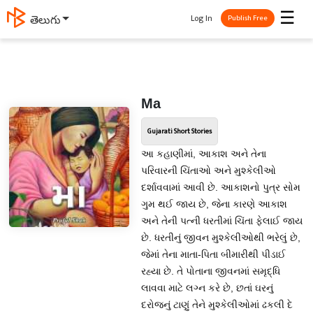
☰
Log In
తెలుగు
Publish Free
Ma
Gujarati Short Stories
આ કહાણીમાં, આકાશ અને તેના
પરિવારની ચિંતાઓ અને મુશ્કેલીઓ
દર્શાવવામાં આવી છે. આકાશનો પુત્ર સોમ
ગુમ થઈ જાય છે, જેના કારણે આકાશ
અને તેની પત્ની ધરતીમાં ચિંતા ફેલાઈ જાય
છે. ધરતીનું જીવન મુશ્કેલીઓથી ભરેલું છે,
જેમાં તેના માતા-પિતા બીમારીથી પીડાઈ
રહ્યા છે. તે પોતાના જીવનમાં સમૃદ્ધિ
લાવવા માટે લગ્ન કરે છે, છતાં ઘરનું
દરોજનું ટાણું તેને મુશ્કેલીઓમાં ઢકલી દે