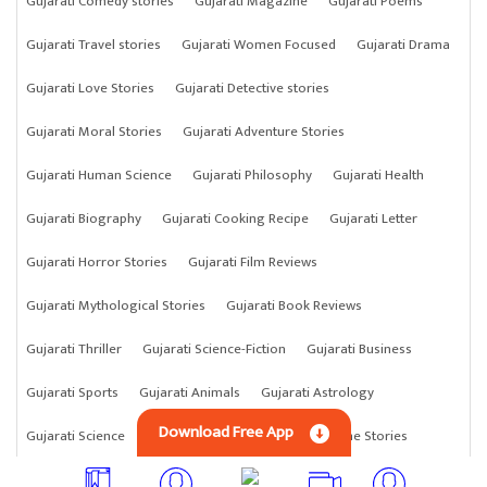
Gujarati Comedy stories
Gujarati Magazine
Gujarati Poems
Gujarati Travel stories
Gujarati Women Focused
Gujarati Drama
Gujarati Love Stories
Gujarati Detective stories
Gujarati Moral Stories
Gujarati Adventure Stories
Gujarati Human Science
Gujarati Philosophy
Gujarati Health
Gujarati Biography
Gujarati Cooking Recipe
Gujarati Letter
Gujarati Horror Stories
Gujarati Film Reviews
Gujarati Mythological Stories
Gujarati Book Reviews
Gujarati Thriller
Gujarati Science-Fiction
Gujarati Business
Gujarati Sports
Gujarati Animals
Gujarati Astrology
Download Free App
Gujarati Science
Gujarati Anything
Gujarati Crime Stories