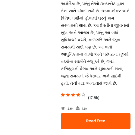
અમેરિકા છે, પરંતુ તેઓ ઇન્ટરનેટ દ્વારા
તેના સાથે સંવાદ રાખે છે. ઘરમાં નોકર અને
વિવિધ મશીનો હોવાથી ઘરનું કામ
સરળતાથી થાય છે. આ દંપતીના જીવનમાં
સુખ અને આરામ છે, પરંતુ આ બધાં
સુવિધાઓ વચ્ચે, કાળગતિ અને જૂના
સમયની યાદો પણ છે. આ વાર્તા
આધુનિકતાના લાભો અને પરંપરાના મૂલ્યો
વચ્ચેના સંઘર્ષને રજૂ કરે છે, જ્યાં
કળિયુગની વૈભવ અને સુખાકારી છતાં,
જૂના સમયમાં જે ધરાધાર અને સાદગી
હતી, તેની યાદ અનાયાસે જાગે છે.
(17.8k)
5.6k
1.6k
Read Free