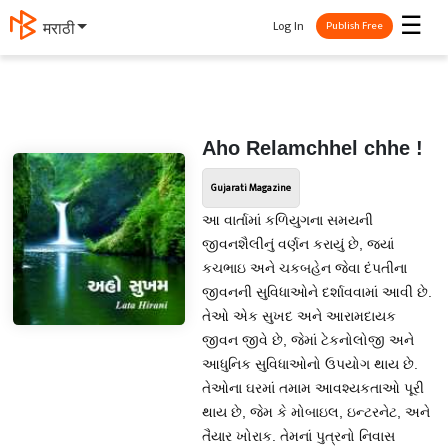
☰
Log In
मराठी
Publish Free
Aho Relamchhel chhe !
Gujarati Magazine
આ વાર્તામાં કળિયુગના સમયની
જીવનશૈલીનું વર્ણન કરાયું છે, જ્યાં
કચભાઇ અને ચકબહેન જેવા દંપતીના
જીવનની સુવિધાઓને દર્શાવવામાં આવી છે.
તેઓ એક સુખદ અને આરામદાયક
જીવન જીવે છે, જેમાં ટેકનોલોજી અને
આધુનિક સુવિધાઓનો ઉપયોગ થાય છે.
તેઓના ઘરમાં તમામ આવશ્યકતાઓ પૂરી
થાય છે, જેમ કે મોબાઇલ, ઇન્ટરનેટ, અને
તૈયાર ખોરાક. તેમનાં પુત્રનો નિવાસ