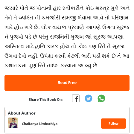
જ્યારે પોતે જ પોતાની હાર સ્વીકારીને કોઇ શસ્ત્ર મુકે અને
તેને તે વ્યક્તિ ની કમજોરી સમજી લેવામા આવે તો પરિણામ
ભારે હોઇ શકે છે. લોક વાયકા પ્રમાણે આપણે ઉગતા સૂરજ
ને પુજવો પડે છે પરંતુ રાજનિતી મુજબ જો સૂરજ આપણા
અસ્તિત્વ માટે હાનિ કારક હોય તો કોઇ પણ રિતે તે સૂરજ
ઉગવા દેવો નહી. ઉપેક્ષા કરવી કેટલી ભારી પડી શકે છે તે આ
કથાનકમા પૂર્ણ રિતે તાદશ કરવામા આવ્યુ છે
Read Free
Share This Book On:
About Author
Follow
Chaitanya Limbachiya