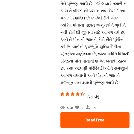
તેને પ્રેરણા આપે છે: "જે લડાઈ તમારી ન
થાય તે બીજા ની પણ ન થવા દેશો." આ
કથામાં દર્શાવેલ છે કે કેવી રીતે એક
વ્યક્તિ પોતાના પછાત અનુભવોને ભૂલીને
નવી રીતોથી જીતવા માટે આગળ વધે છે,
અને તે પોતાની જાતને કેવી રીતે પ્રેરિત
કરે છે. વાર્તાનો પૃષ્ઠભૂમિ યુનિવર્સિટીના
ચૂંટણીના માહોલમાં છે, જ્યાં વિવિધ વિધાર્થી
સંગઠનો પોત પોતાની શક્તિ બતાવી રહ્યા
છે. કથા આપણી પરિસ્થિતિઓને સમજીને
આગળ વધવાની અને પોતાની જાતને
મજબૂત બનાવવાની પ્રેરણા આપે છે.
(25.6k)
5.5k
3
1.4k
Read Free