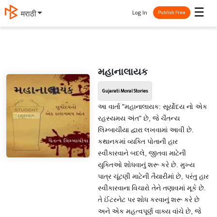
☰
Log In
मराठी
Publish Free
મહાનાલાયક
Gujarati Moral Stories
આ વાર્તા "મહાનાલાયક: સૂર્યોદય નો એક
રહસ્યમય અંત" છે, જે ચૈતન્ય
લિમ્બાચીયા દ્વારા લખવામાં આવી છે.
કથાનકમાં વ્યક્તિ પોતાની હાર
સ્વીકારવાને બદલે, જીતવા માટેની
યુક્તિઓ શોધવાનું શરૂ કરે છે. મુખ્ય
પાત્ર ચૂંટણી માટેની તૈયારીમાં છે, પરંતુ હાર
સ્વીકારવાના વિચારો તેને તણાવમાં મૂકે છે.
તે ઈંટરનેટ પર શોધ કરવાનું શરૂ કરે છે
અને એક મહત્વપૂર્ણ વાક્ય વાંચે છે, જે