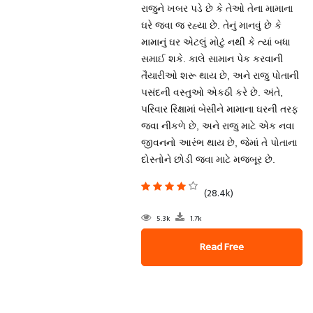
રાજુને ખબર પડે છે કે તેઓ તેના મામાના
ઘરે જવા જ રહ્યા છે. તેનું માનવું છે કે
મામાનું ઘર એટલું મોટું નથી કે ત્યાં બધા
સમાઈ શકે. કાલે સામાન પેક કરવાની
તૈયારીઓ શરૂ થાય છે, અને રાજુ પોતાની
પસંદની વસ્તુઓ એકઠી કરે છે. અંતે,
પરિવાર રિક્ષામાં બેસીને મામાના ઘરની તરફ
જવા નીકળે છે, અને રાજુ માટે એક નવા
જીવનનો આરંભ થાય છે, જેમાં તે પોતાના
દોસ્તોને છોડી જવા માટે મજબૂર છે.
(28.4k)
5.3k
1.7k
Read Free