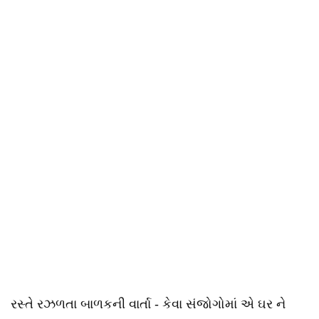
રસ્તે રઝળતા બાળકની વાર્તા - કેવા સંજોગોમાં એ ઘર ને