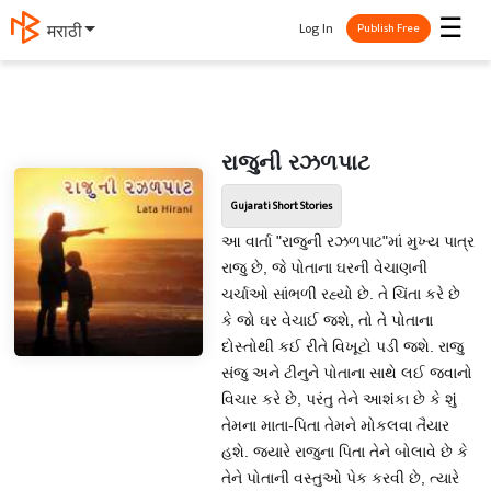
☰
Log In
मराठी
Publish Free
રાજુની રઝળપાટ
Gujarati Short Stories
આ વાર્તા "રાજુની રઝળપાટ"માં મુખ્ય પાત્ર
રાજુ છે, જે પોતાના ઘરની વેચાણની
ચર્ચાઓ સાંભળી રહ્યો છે. તે ચિંતા કરે છે
કે જો ઘર વેચાઈ જશે, તો તે પોતાના
દોસ્તોથી કઈ રીતે વિખૂટો પડી જશે. રાજુ
સંજુ અને ટીનુને પોતાના સાથે લઈ જવાનો
વિચાર કરે છે, પરંતુ તેને આશંકા છે કે શું
તેમના માતા-પિતા તેમને મોકલવા તૈયાર
હશે. જ્યારે રાજુના પિતા તેને બોલાવે છે કે
તેને પોતાની વસ્તુઓ પેક કરવી છે, ત્યારે