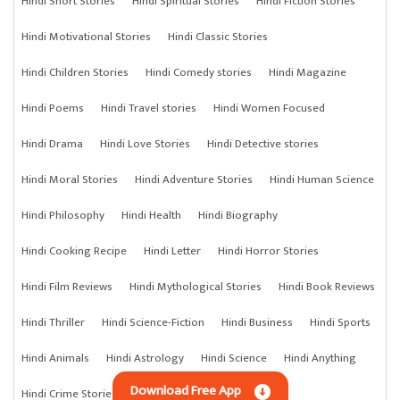
Hindi Short Stories
Hindi Spiritual Stories
Hindi Fiction Stories
Hindi Motivational Stories
Hindi Classic Stories
Hindi Children Stories
Hindi Comedy stories
Hindi Magazine
Hindi Poems
Hindi Travel stories
Hindi Women Focused
Hindi Drama
Hindi Love Stories
Hindi Detective stories
Hindi Moral Stories
Hindi Adventure Stories
Hindi Human Science
Hindi Philosophy
Hindi Health
Hindi Biography
Hindi Cooking Recipe
Hindi Letter
Hindi Horror Stories
Hindi Film Reviews
Hindi Mythological Stories
Hindi Book Reviews
Hindi Thriller
Hindi Science-Fiction
Hindi Business
Hindi Sports
Hindi Animals
Hindi Astrology
Hindi Science
Hindi Anything
Download Free App
Hindi Crime Stories