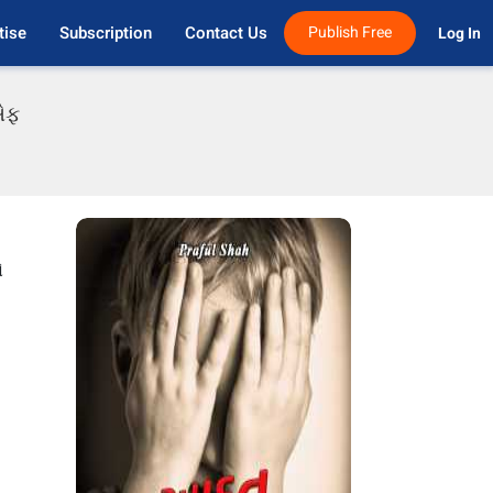
tise
Subscription
Contact Us
Publish Free
Log In 
ીએફ
ે