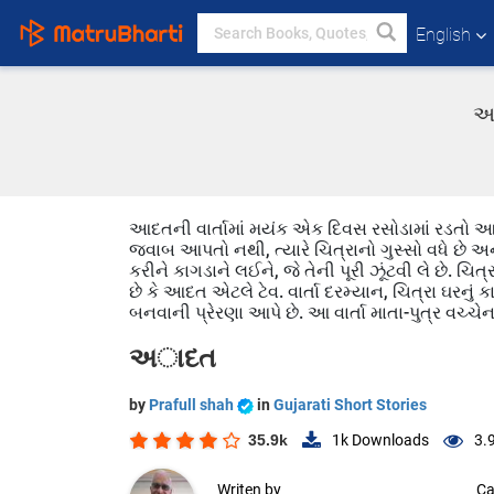
English
અા
આદતની વાર્તામાં મયંક એક દિવસ રસોડામાં રડતો આવે છે
જવાબ આપતો નથી, ત્યારે ચિત્રાનો ગુસ્સો વધે છે અને
કરીને કાગડાને લઈને, જે તેની પૂરી ઝૂંટવી લે છે. 
છે કે આદત એટલે ટેવ. વાર્તા દરમ્યાન, ચિત્રા ઘરનું
બનવાની પ્રેરણા આપે છે. આ વાર્તા માતા-પુત્ર વચ્ચે
અાદત
by
Prafull shah
in
Gujarati Short Stories
35.9k
1k
Downloads
3.
Writen by
Ca