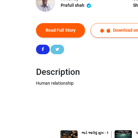
Prafull shah
Sh
Read Full Story
Download on
Description
Human relationship
ભાડે આપેલું સુખ - 1
પ