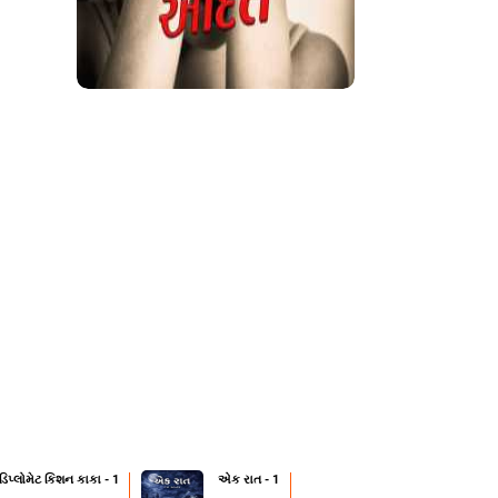
 ડિપ્લોમેટ કિશન કાકા - 1
એક રાત - 1