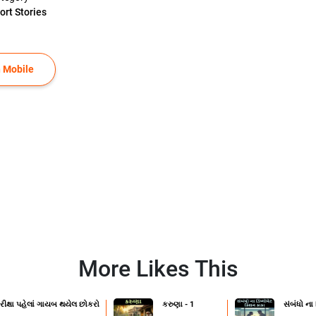
ort Stories
 Mobile
More Likes This
રીક્ષા પહેલાં ગાયબ થયેલ છોકરો
કરુણા - 1
સંબંધો ના