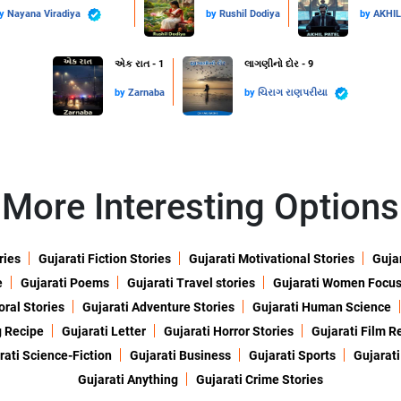
by
Nayana Viradiya
by
Rushil Dodiya
by
AKHI
એક રાત - 1
લાગણીનો દોર - 9
by
Zarnaba
by
ચિરાગ રાણપરીયા
More Interesting Options
ries
Gujarati Fiction Stories
Gujarati Motivational Stories
Gujar
e
Gujarati Poems
Gujarati Travel stories
Gujarati Women Focu
oral Stories
Gujarati Adventure Stories
Gujarati Human Science
g Recipe
Gujarati Letter
Gujarati Horror Stories
Gujarati Film R
rati Science-Fiction
Gujarati Business
Gujarati Sports
Gujarati
Gujarati Anything
Gujarati Crime Stories