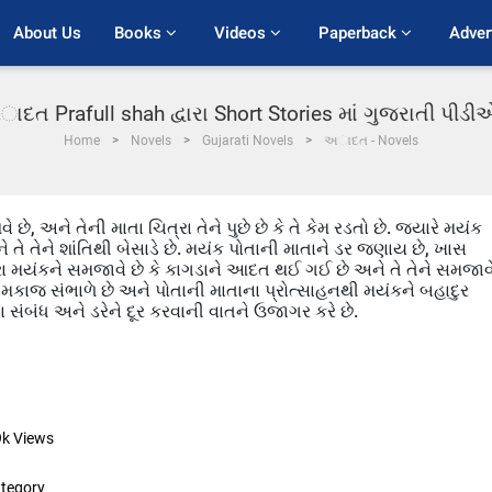
About Us
Books 
Videos 
Paperback 
Adver
દત Prafull shah દ્વારા Short Stories માં ગુજરાતી પીડ
Home
Novels
Gujarati Novels
અાદત - Novels
, અને તેની માતા ચિત્રા તેને પુછે છે કે તે કેમ રડતો છે. જ્યારે મયંક
 તે તેને શાંતિથી બેસાડે છે. મયંક પોતાની માતાને ડર જણાય છે, ખાસ
ચિત્રા મયંકને સમજાવે છે કે કાગડાને આદત થઈ ગઈ છે અને તે તેને સમજાવ
 કામકાજ સંભાળે છે અને પોતાની માતાના પ્રોત્સાહનથી મયંકને બહાદુર
ના સંબંધ અને ડરેને દૂર કરવાની વાતને ઉજાગર કરે છે.
9k
Views
tegory