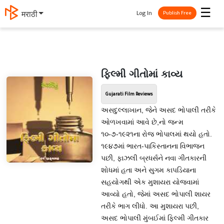
☰
Log In
मराठी
Publish Free
ફિલ્મી ગીતોમાં કાવ્ય
Gujarati Film Reviews
અસદુલ્લાખાન, જેને અસદ ભોપાલી તરીકે
ઓળખવામાં આવે છે,નો જન્મ
૧૦-૭-૧૯૨૧ના રોજ ભોપાલમાં થયો હતો.
૧૯૪૭માં ભારત-પાકિસ્તાનના વિભાજન
પછી, ફાઝલી બ્રધર્સને નવા ગીતકારની
શોધમાં હતા અને સુગમ કાપડિયાના
સહયોગથી એક મુશાયરા યોજવામાં
આવ્યો હતો, જેમાં અસદ ભોપાલી શાયર
તરીકે ભાગ લીધો. આ મુશાયરા પછી,
અસદ ભોપાલી મુંબઈમાં ફિલ્મી ગીતકાર