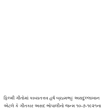
ફિલ્મી ગીતોમાં કાવ્યતત્તવ હર્ષ બ્રહ્મભટ્ટ અસદુલ્લાખાન
એટલે કે ગીતકાર અસદ ભોપાલીનો જન્મ ૧૦-૭-૧૯૨૧ના