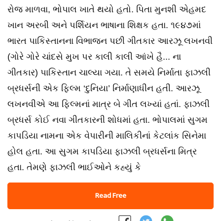
રોજ માળવા, ભોપાલ ખાતે થયો હતો. પિતા મુનશી એહમદ
ખાન અરબી અને પર્શિયન ભાષાના શિક્ષક હતા. ૧૯૪૭માં
ભારત પાકિસ્તાનના વિભાજન પછી ગીતકાર આરઝૂ લખનવી
(ગોરે ગોરે ચાંદસે મુખ પર કાલી કાલી આંખે હૈ... ના
ગીતકાર) પાકિસ્તાન ચાલ્યા ગયા. તે સમયે નિર્માતા ફાઝલી
બ્રધર્સની એક ફિલ્મ ‘દુનિયા’ નિર્માણાધીન હતી. આરઝૂ
લખનવીએ આ ફિલ્મનાં માત્ર બે ગીત લખ્યાં હતાં. ફાઝલી
બ્રધર્સ કોઈ નવા ગીતકારની શોધમાં હતા. ભોપાલમાં સુગમ
કાપડિયા નામના એક વેપારીની માલિકીનાં કેટલાંક સિનેમા
હોલ હતા. આ સુગમ કાપડિયા ફાઝલી બ્રધર્સના મિત્ર
હતા. તેમણે ફાઝલી ભાઈઓને કહ્યું કે
Read Free