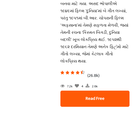
બનવા માટે ગયા. અસદ ભોપાલીએ
૧૯૪૯માં ફિલ્મ ‘દુનિયા’માં બે ગીત લખ્યાં,
પરંતુ ૧૯૫૧માં બી.આર. ચોપરાની ફિલ્મ
‘અફસાના’માં તેમણે સફળતા મેળવી, જ્યાં
તેમની રચના ‘કિસ્મત બિગડી, દુનિયા
બદલી’ ખૂબ લોકપ્રિય થઈ. ૧૯૫૨થી
૧૯૬૨ દરમિયાન તેમણે અનેક ફિල්મો માટે
ગીતો લખ્યા, જેમાં કેટલાક ગીતો
લોકપ્રિય થયા.
(26.8k)
7.2k
4
2.6k
Read Free