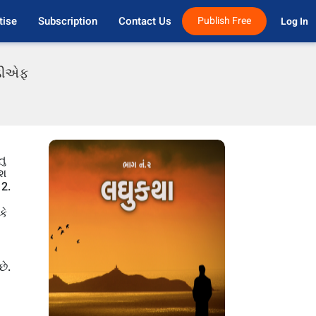
tise
Subscription
Contact Us
Publish Free
Log In 
પીડીએફ
તુ
ેશ
 2.
કે
છે.