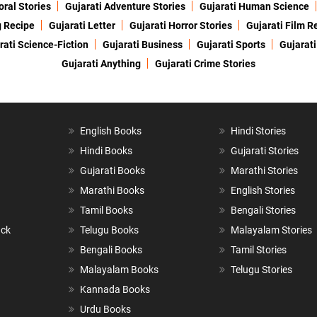
oral Stories
Gujarati Adventure Stories
Gujarati Human Science
g Recipe
Gujarati Letter
Gujarati Horror Stories
Gujarati Film R
rati Science-Fiction
Gujarati Business
Gujarati Sports
Gujarati
Gujarati Anything
Gujarati Crime Stories
English Books
Hindi Stories
Hindi Books
Gujarati Stories
Gujarati Books
Marathi Stories
Marathi Books
English Stories
Tamil Books
Bengali Stories
ack
Telugu Books
Malayalam Stories
Bengali Books
Tamil Stories
Malayalam Books
Telugu Stories
Kannada Books
Urdu Books