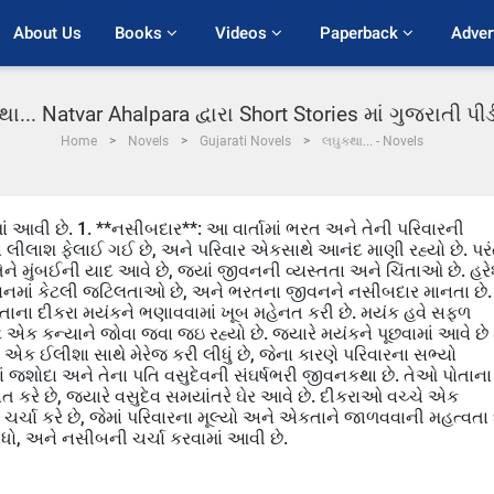
About Us
Books 
Videos 
Paperback 
Adver
ા... Natvar Ahalpara દ્વારા Short Stories માં ગુજરાતી 
Home
Novels
Gujarati Novels
લઘુકથા... - Novels
 આવી છે. 1. **નસીબદાર**: આ વાર્તામાં ભરત અને તેની પરિવારની
ં લીલાશ ફેલાઈ ગઈ છે, અને પરિવાર એકસાથે આનંદ માણી રહ્યો છે. પરં
 તેને મુંબઈની યાદ આવે છે, જ્યાં જીવનની વ્યસ્તતા અને ચિંતાઓ છે. હર
ા જીવનમાં કેટલી જટિલતાઓ છે, અને ભરતના જીવનને નસીબદાર માનતા છે.
પોતાના દીકરા મયંકને ભણાવવામાં ખૂબ મહેનત કરી છે. મયંક હવે સફળ
 એક કન્યાને જોવા જવા જઇ રહ્યો છે. જ્યારે મયંકને પૂછવામાં આવે છે 
 પર એક ઈલીશા સાથે મેરેજ કરી લીધું છે, જેના કારણે પરિવારના સભ્યો
ામાં જશોદા અને તેના પતિ વસુદેવની સંઘર્ષભરી જીવનકથા છે. તેઓ પોતાના
નત કરે છે, જ્યારે વસુદેવ સમયાંતરે ઘેર આવે છે. દીકરાઓ વચ્ચે એક
ે ચર્ચા કરે છે, જેમાં પરિવારના મૂલ્યો અને એકતાને જાળવવાની મહત્વતા 
ધો, અને નસીબની ચર્ચા કરવામાં આવી છે.