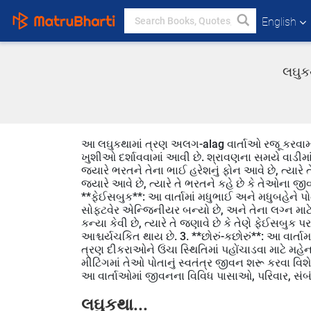
English
લઘુકથ
આ લઘુકથામાં ત્રણ અલગ-alag વાર્તાઓ રજૂ કરવામાં
ખુશીઓ દર્શાવવામાં આવી છે. શ્રાવણના સમયે વાડીમા
જ્યારે ભરતને તેના ભાઈ હરેશનું ફોન આવે છે, ત્યારે
જ્યારે આવે છે, ત્યારે તે ભરતને કહે છે કે તેઓન
**ફેઈસબુક**: આ વાર્તામાં મધુભાઈ અને મધુબહેને 
સોફ્ટવેર એન્જિનીયર બન્યો છે, અને તેના લગ્ન માટે
કન્યા કેવી છે, ત્યારે તે જણાવે છે કે તેણે ફેઈસબુક
આશ્ચર્યચકિત થાય છે. 3. **છોરું-કછોરું**: આ વાર્ત
ત્રણ દીકરાઓને ઉંચા સ્થિતિમાં પહોંચાડવા માટે મહે
મીટિંગમાં તેઓ પોતાનું સ્વતંત્ર જીવન શરૂ કરવા વિશ
આ વાર્તાઓમાં જીવનના વિવિધ પાસાઓ, પરિવાર, સંબં
લઘુકથા...