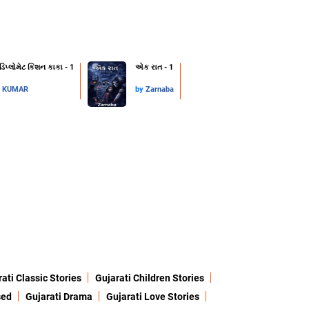
 ડિપ્લોમેટ કિશન કાકા - 1
એક રાત - 1
L KUMAR
by
Zarnaba
ati Classic Stories
Gujarati Children Stories
sed
Gujarati Drama
Gujarati Love Stories