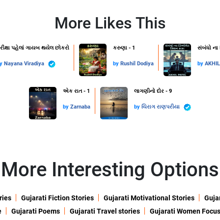
More Likes This
રીક્ષા પહેલાં ગાયબ થયેલ છોકરો
કરુણા - 1
સંબંધો ના
by
Nayana Viradiya
by
Rushil Dodiya
by
AKHI
એક રાત - 1
લાગણીનો દોર - 9
by
Zarnaba
by
ચિરાગ રાણપરીયા
More Interesting Options
ries
Gujarati Fiction Stories
Gujarati Motivational Stories
Gujar
e
Gujarati Poems
Gujarati Travel stories
Gujarati Women Focu