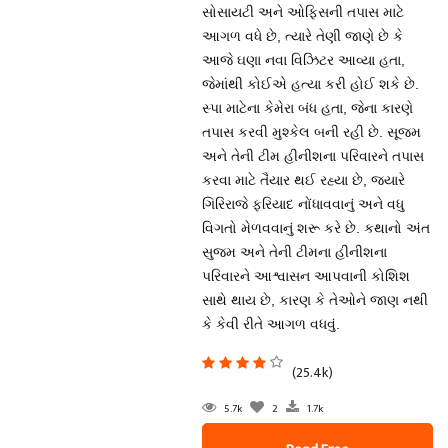
સોસાયટી અને ઓફિસની તપાસ માટે
આગળ વધે છે, ત્યારે તેણી જાણે છે કે
આજે ઘણા નવા વિઝિટર આવ્યા હતા,
જેમાંથી કોઈએ હત્યા કરી હોઈ શકે છે.
સ્પા માટેના કેમેરા બંધ હતા, જેના કારણે
તપાસ કરવી મુશ્કેલ બની રહી છે. સૂજ્મ
અને તેની ટીમ હીનીશના પરિવારને તપાસ
કરવા માટે તૈયાર થઈ રહ્યા છે, જ્યારે
ગિરિરાજે ફરિયાદ નોંધાવવાનું અને વધુ
વિગતો મેળવવાનું શરૂ કરે છે. કથાનો અંત
સુજ્મ અને તેની ટીમના હીનીશના
પરિવારને આશ્વાસન આપવાની કોશિશ
સાથે થાય છે, કારણ કે તેઓને જાણ નથી
કે કેવી રીતે આગળ વધવું.
(25.4k)
5.7k
2
1.7k