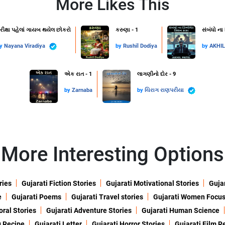
More Likes This
રીક્ષા પહેલાં ગાયબ થયેલ છોકરો
કરુણા - 1
સંબંધો ના
by
Nayana Viradiya
by
Rushil Dodiya
by
AKHI
એક રાત - 1
લાગણીનો દોર - 9
by
Zarnaba
by
ચિરાગ રાણપરીયા
More Interesting Options
ries
Gujarati Fiction Stories
Gujarati Motivational Stories
Gujar
e
Gujarati Poems
Gujarati Travel stories
Gujarati Women Focu
oral Stories
Gujarati Adventure Stories
Gujarati Human Science
g Recipe
Gujarati Letter
Gujarati Horror Stories
Gujarati Film R