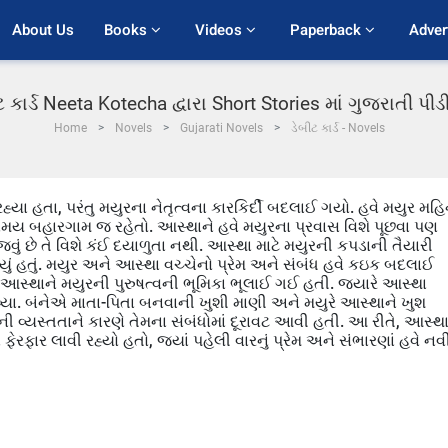
About Us
Books 
Videos 
Paperback 
Adver
ટ કાર્ડ Neeta Kotecha દ્વારા Short Stories માં ગુજરાતી પ
Home
Novels
Gujarati Novels
ડેબીટ કાર્ડ - Novels
્યા હતા, પરંતુ મયુરના નેતૃત્વના કારકિર્દી બદલાઈ ગયો. હવે મયુર મહિ
સમય બહારગામ જ રહેતો. આસ્થાને હવે મયુરના પ્રવાસ વિશે પૂછવા પણ
 જવું છે તે વિશે કંઈ દયાળુતા નથી. આસ્થા માટે મયુરની કપડાની તૈયારી
ું હતું. મયુર અને આસ્થા વચ્ચેનો પ્રેમ અને સંબંધ હવે કઇક બદલાઈ
સ્થાને મયુરની પુરુષત્વની ભૂમિકા ભૂલાઈ ગઈ હતી. જ્યારે આસ્થા
વ્યા. બંનેએ માતા-પિતા બનવાની ખુશી માણી અને મયુરે આસ્થાને ખુશ
ી વ્યસ્તતાને કારણે તેમના સંબંધોમાં દૂરાવટ આવી હતી. આ રીતે, આસ્થ
ફાર લાવી રહ્યો હતો, જ્યાં પહેલી વારનું પ્રેમ અને સંભારણાં હવે નવ