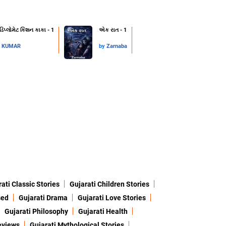
 ડિપ્લોમેટ કિશન કાકા - 1
એક રાત - 1
L KUMAR
by
Zarnaba
ati Classic Stories
Gujarati Children Stories
sed
Gujarati Drama
Gujarati Love Stories
Gujarati Philosophy
Gujarati Health
eviews
Gujarati Mythological Stories