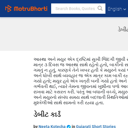
English
ડેબી
આસ્થા અને મયુર એક દ્રષ્ટિમાં સુખી જિંદગી જીવી રહ
માત્ર ૩ દિવસ જ આસ્થા સાથે રહેતો હતો, બાકીનો 
ગમતું ન હતું, કારણકે તેને ખબર હતી કે મયુરને કયાં
અને ધોબી સાથે વ્યવહાર જ એક માત્ર કામ બાકી રહ્ય
ગયો હતો; મયુર હવે એક ખત્રી બની ગયો હતો અને આ
ગર્ભવતી થઈ, ત્યારે તેમના જીવનમાં ખુશીના પળો આ
રાખવા માટે કસરત કરી. પરંતુ આ બધાની વચ્ચે, મયુરન
અને મયુરનો સંબંધ સમય સાથે બદલાતી સ્થિતિઓમાં ફેર
મુશ્કેલીઓ સાથે સામનો કરી રહ્યા હતા.
ડેબીટ કાર્ડ
by
Neeta Kotecha
in
Gujarati Short Stories