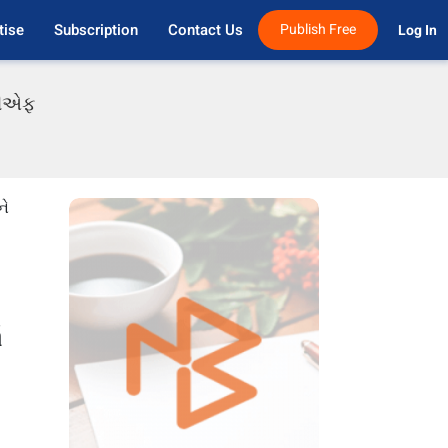
tise
Subscription
Contact Us
Publish Free
Log In 
ીડીએફ
ને
ા
ી