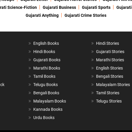
rati Science-Fiction
Gujarati Business
Gujarati Sports
Gujarati
Gujarati Anything
Gujarati Crime Stories
English Books
Hindi Stories
Hindi Books
Gujarati Stories
Gujarati Books
Marathi Stories
Marathi Books
English Stories
Tamil Books
Bengali Stories
ack
Telugu Books
Malayalam Stories
Bengali Books
Tamil Stories
Malayalam Books
Telugu Stories
Kannada Books
Urdu Books