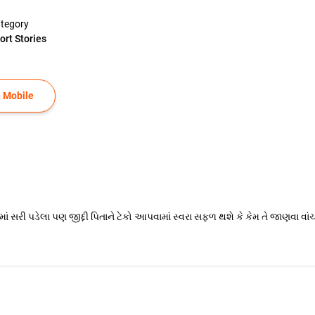
tegory
ort Stories
 Mobile
સરી પડેલા પણ જીદ્દી પિતાને ટેકો આપવામાં સ્વરા સફળ થશે કે કેમ તે જાણવા વાં