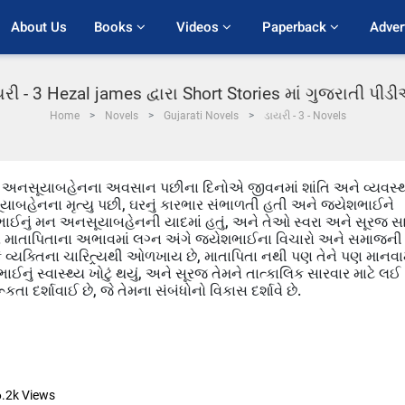
About Us
Books 
Videos 
Paperback 
Adver
રી - 3 Hezal james દ્વારા Short Stories માં ગુજરાતી પી
Home
Novels
Gujarati Novels
ડાયરી - 3 - Novels
બ છે. અનસૂયાબહેનના અવસાન પછીના દિનોએ જીવનમાં શાંતિ અને વ્યવસ્
ાબહેનના મૃત્યુ પછી, ઘરનું કારભાર સંભાળતી હતી અને જયેશભાઈને
ાઈનું મન અનસૂયાબહેનની યાદમાં હતું, અને તેઓ સ્વરા અને સૂરજ સા
તા. માતાપિતાના અભાવમાં લગ્ન અંગે જયેશભાઈના વિચારો અને સમાજની
કે વ્યક્તિના ચારિત્ર્યથી ઓળખાય છે, માતાપિતા નથી પણ તેને પણ માનવામ
સ્વાસ્થ્ય ખોટું થયું, અને સૂરજ તેમને તાત્કાલિક સારવાર માટે લઈ
 દર્શાવાઈ છે, જે તેમના સંબંધોનો વિકાસ દર્શાવે છે.
6.2k
Views