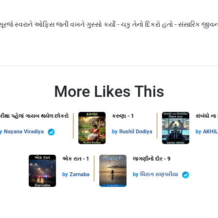
સૂરજે સ્વરાને ઓફિસ જતી વખતે ગુસ્સો કર્યો - ચકુ તેનો દિકરો હતો - સંસારિક જ
More Likes This
રીક્ષા પહેલાં ગાયબ થયેલ છોકરો
કરુણા - 1
સંબંધો ના
by
Nayana Viradiya
by
Rushil Dodiya
by
AKHI
એક રાત - 1
લાગણીનો દોર - 9
by
Zarnaba
by
ચિરાગ રાણપરીયા