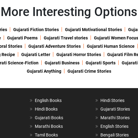
More Interesting Options
ries
Gujarati Fiction Stories
Gujarati Motivational Stories
Gujar
e
Gujarati Poems
Gujarati Travel stories
Gujarati Women Focu
oral Stories
Gujarati Adventure Stories
Gujarati Human Science
g Recipe
Gujarati Letter
Gujarati Horror Stories
Gujarati Film R
rati Science-Fiction
Gujarati Business
Gujarati Sports
Gujarati
Gujarati Anything
Gujarati Crime Stories
English Books
Hindi Stories
Hindi Books
Gujarati Stories
Gujarati Books
Marathi Stories
Marathi Books
English Stories
Tamil Books
Bengali Stories