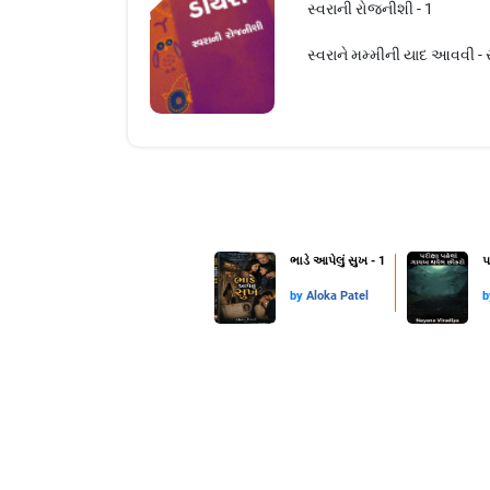
સ્વરાની રોજનીશી - 1
સ્વરાને મમ્મીની યાદ આવવી - 
ભાડે આપેલું સુખ - 1
પ
by
Aloka Patel