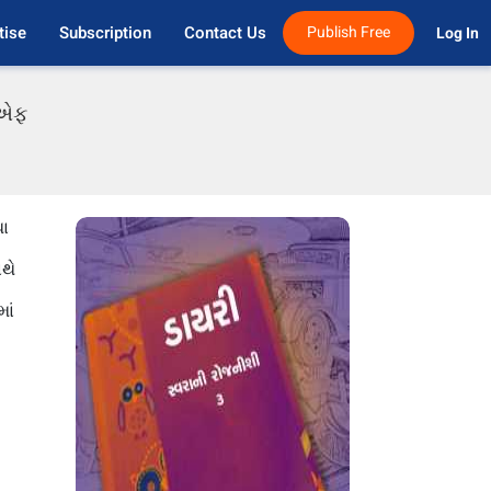
tise
Subscription
Contact Us
Publish Free
Log In 
ડીએફ
થા
થે
ાં