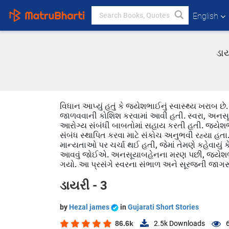
English
ડાય
વિધાન આપ્યું હતું કે જયેશભાઈનું સ્વાસ્થ્ય ખરા
જાળવવાની કોશિશ કરવામાં આવી હતી. સ્વરા, અનસૂય
આરોગ્ય સંબંધી બાબતોમાં સહાય કરતી હતી. જયેશભ
સંબંધ સ્થાપિત કરવા માટે સંકોચ અનુભવી રહ્યા હ
માન્યતાઓ પર ચર્ચા થઈ હતી, જેમાં તેમણે કહેવાયું 
આવવું જોઈએ. અનસૂયાબહેનના મરણ પછી, જયેશભાઈનું 
ગયો. આ પ્રસંગે સ્વરના સંભાળ અને સૂરજની જાગરૂકતા
ડાયરી - 3
by
Hezal james
in
Gujarati Short Stories
86.6k
2.5k
Downloads