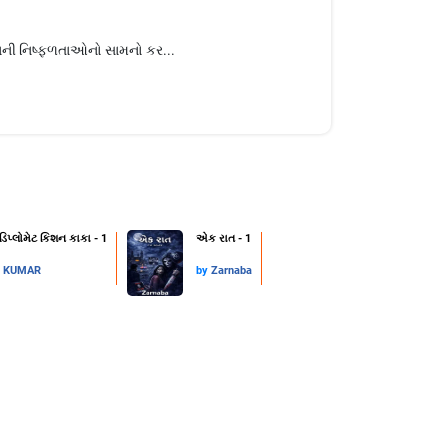
ીવનની નિષ્ફળતાઓનો સામનો કર...
 ડિપ્લોમેટ કિશન કાકા - 1
એક રાત - 1
L KUMAR
by
Zarnaba