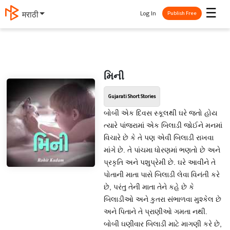
☰
Log In
मराठी
Publish Free
મિની
Gujarati Short Stories
બોબી એક દિવસ સ્કૂલથી ઘરે જતો હોય
ત્યારે પાંજરામાં એક બિલાડી જોઈને મનમાં
વિચારે છે કે તે પણ એવી બિલાડી રાખવા
માંગે છે. તે પાંચમા ધોરણમાં ભણતો છે અને
પ્રકૃતિ અને પશુપ્રેમી છે. ઘરે આવીને તે
પોતાની માતા પાસે બિલાડી લેવા વિનંતી કરે
છે, પરંતુ તેની માતા તેને કહે છે કે
બિલાડીઓ અને કુતરા સંભાળવા મુશ્કેલ છે
અને પિતાને તે પ્રાણીઓ ગમતા નથી.
બોબી ઘણીવાર બિલાડી માટે માગણી કરે છે,