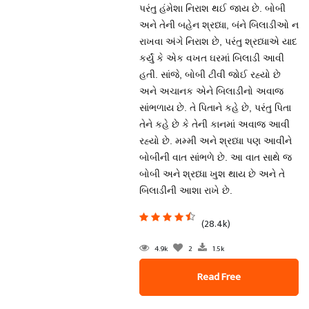
પરંતુ હંમેશા નિરાશ થઈ જાય છે. બોબી
અને તેની બહેન શ્રધ્ધા, બંને બિલાડીઓ ન
રાખવા અંગે નિરાશ છે, પરંતુ શ્રધ્ધાએ યાદ
કર્યું કે એક વખત ઘરમાં બિલાડી આવી
હતી. સાંજે, બોબી ટીવી જોઈ રહ્યો છે
અને અચાનક એને બિલાડીનો અવાજ
સાંભળાય છે. તે પિતાને કહે છે, પરંતુ પિતા
તેને કહે છે કે તેની કાનમાં અવાજ આવી
રહ્યો છે. મમ્મી અને શ્રધ્ધા પણ આવીને
બોબીની વાત સાંભળે છે. આ વાત સાથે જ
બોબી અને શ્રધ્ધા ખુશ થાય છે અને તે
બિલાડીની આશા રાખે છે.
(28.4k)
4.9k
2
1.5k
Read Free