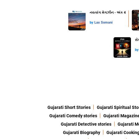
નવતરંગ મેગઝીન - અંક 4
by
Lax Somani
સે
b
Gujarati Short Stories
Gujarati Spiritual Sto
Gujarati Comedy stories
Gujarati Magazin
Gujarati Detective stories
Gujarati M
Gujarati Biography
Gujarati Cookin