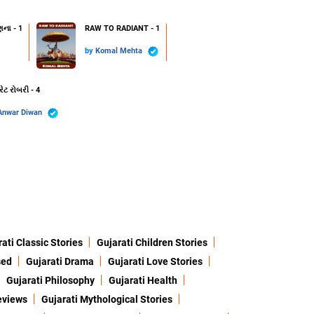
ણના - 1
RAW TO RADIANT - 1
by
Komal Mehta
રેટ રોબરી - 4
Anwar Diwan
ati Classic Stories
Gujarati Children Stories
sed
Gujarati Drama
Gujarati Love Stories
Gujarati Philosophy
Gujarati Health
eviews
Gujarati Mythological Stories