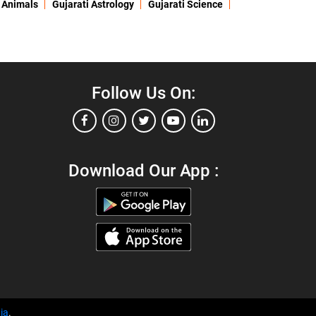
 Animals
Gujarati Astrology
Gujarati Science
Follow Us On:
Download Our App :
ia
.