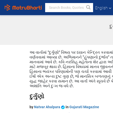
English
દ
આ વાર્તામાં "દુર્ગુણો" વિષય પર ધ્યાન કેન્દ્રિત કરવામ
વર્ણવવામાં આવ્યા છે. અભિમાનને "હુંપણાનો દુર્ભ
માનવામાં આવે છે. કવિ નરસિહ મહેતાના શેર દ્વારા અ
માટે મજબૂર થાય છે. હિંસાના વિષયમાં માનવ જીવનની 
હિંસાના ભયંકર પરિણામોની પણ ચર્ચા કરવામાં આવી 
ઈર્ષા એક અન્ય દુષ્ટ ગુણ છે, જે માનસિક બળતણનું કાર
યુદ્ધ જાહેર કરવા સમાન છે. આ વાર્તા અંતે સૂચવે 
અશાંતિ અને દુઃખ જ વધે છે.
દુર્ગુણો
by
Natvar Ahalpara
in
Gujarati Magazine