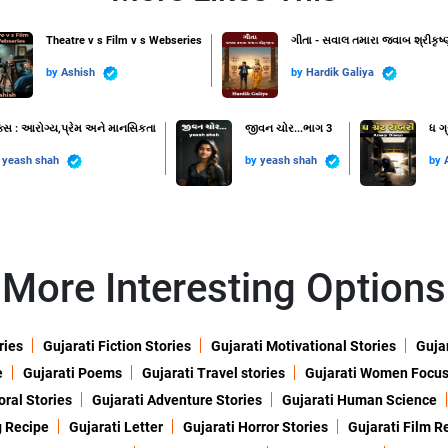
Theatre v s Film v s Webseries
ગીતા - સવાલ તમારા જવાબ શ્રીકૃષ્
by
Ashish
by
Hardik Galiya
ક્સ : આરોગ્ય,પ્રેમ અને માનસિકતા
જીવન ચોર...ભાગ 3
ધ ગ્
y
yeash shah
by
yeash shah
by
More Interesting Options
ries
Gujarati Fiction Stories
Gujarati Motivational Stories
Gujar
e
Gujarati Poems
Gujarati Travel stories
Gujarati Women Focu
oral Stories
Gujarati Adventure Stories
Gujarati Human Science
g Recipe
Gujarati Letter
Gujarati Horror Stories
Gujarati Film R