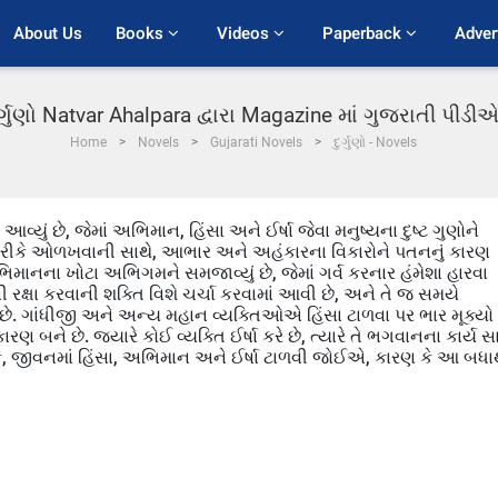
About Us
Books 
Videos 
Paperback 
Adver
ુર્ગુણો Natvar Ahalpara દ્વારા Magazine માં ગુજરાતી પીડી
Home
Novels
Gujarati Novels
દુર્ગુણો - Novels
ાં આવ્યું છે, જેમાં અભિમાન, હિંસા અને ઈર્ષા જેવા મનુષ્યના દુષ્ટ ગુણોને
ાવ" તરીકે ઓળખવાની સાથે, આભાર અને અહંકારના વિકારોને પતનનું કારણ
ભિમાનના ખોટા અભિગમને સમજાવ્યું છે, જેમાં ગર્વ કરનાર હંમેશા હારવા
રક્ષા કરવાની શક્તિ વિશે ચર્ચા કરવામાં આવી છે, અને તે જ સમયે
છે. ગાંધીજી અને અન્ય મહાન વ્યક્તિઓએ હિંસા ટાળવા પર ભાર મૂક્યો 
ણ બને છે. જયારે કોઈ વ્યક્તિ ઈર્ષા કરે છે, ત્યારે તે ભગવાનના કાર્ય સા
છે કે, જીવનમાં હિંસા, અભિમાન અને ઈર્ષા ટાળવી જોઈએ, કારણ કે આ બધા