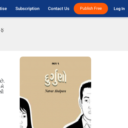
tise
Subscription
Contact Us
Publish Free
Log In 
એફ
છે.
મે
થી