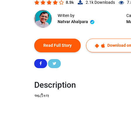
8.9k
2.1k
Downloads
7.
Writen by
Ca
Natvar Ahalpara
Ma
Read Full Story
Download on
Description
આર્ટીકલ