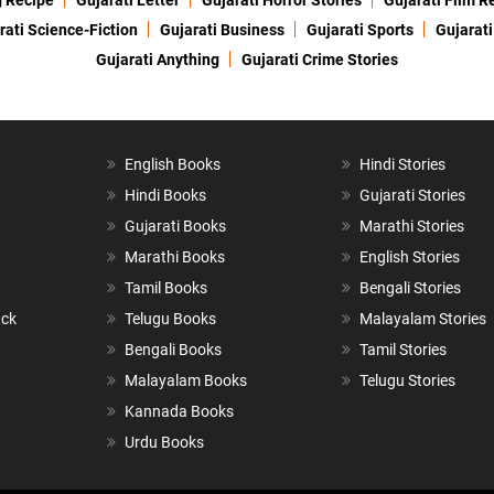
g Recipe
Gujarati Letter
Gujarati Horror Stories
Gujarati Film R
rati Science-Fiction
Gujarati Business
Gujarati Sports
Gujarati
Gujarati Anything
Gujarati Crime Stories
English Books
Hindi Stories
Hindi Books
Gujarati Stories
Gujarati Books
Marathi Stories
Marathi Books
English Stories
Tamil Books
Bengali Stories
ack
Telugu Books
Malayalam Stories
Bengali Books
Tamil Stories
Malayalam Books
Telugu Stories
Kannada Books
Urdu Books