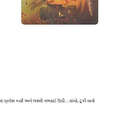
વેશ કર્યો અને લક્ષ્મી ગભરાઈ ઉઠી... વાંચો, ટૂંકી વાર્તા