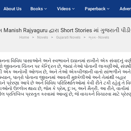
About Us
Books 
Videos 
Paperback 
Adver
મ Manish Rajyaguru દ્વારા Short Stories માં ગુજરાતી પી
Home
Novels
Gujarati Novels
ભ્રમ - Novels
ીવનના વિવિધ પાસાઓને અને સ્વભાવને ધ્યાનમાં રાખીને એક સંવાદનું વર્
ારો જીવનના ચિંતન પર કેન્દ્રિત છે, જ્યાં તેઓ પોતાની લાગણીઓ, સંઘર્ષો
પોતાની એક અનોખી ઓળખ છે, અને તેઓ એકબીજાની વાતો સાંભળીને અને
્તા દરમ્યાન, પાત્રો પોતાના જીવનમાં આવતી મુશ્કેલીઓ અને તેમાંથી બહાર
 પ્રેરણા આપે છે અને વિવિધ પરિસ્થિતિઓમાં કેવી રીતે ટકી રહેવું તે વિ
ઓનો ઉલ્લેખ થાય છે, જેમ કે પ્રેમ, દુઃખ, અને મૈત્રી. આ રીતે, વાર્તામાં
પ્રતિબિંબ પ્રસ્તુત કરવામાં આવ્યું છે, જે વાચકને વિચારવા માટે પ્રેર