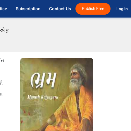
tise
Subscription
Contact Us
Publish Free
Log In 
ડીએફ
ણન
શે
ણા