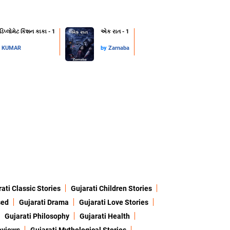
 ડિપ્લોમેટ કિશન કાકા - 1
એક રાત - 1
L KUMAR
by
Zarnaba
ati Classic Stories
Gujarati Children Stories
sed
Gujarati Drama
Gujarati Love Stories
Gujarati Philosophy
Gujarati Health