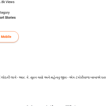
4.8k
Views
tegory
ort Stories
 Mobile
ે લોઠકી લાગે - આર. કે. સુરત ગયો અને મહેનતુ જીવ - એક ટંકોરીવાળા બાબાએ ઘરમાં પ્ર