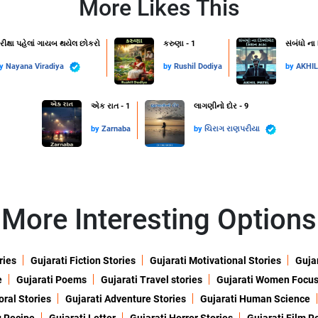
More Likes This
રીક્ષા પહેલાં ગાયબ થયેલ છોકરો
કરુણા - 1
સંબંધો ના
by
Nayana Viradiya
by
Rushil Dodiya
by
AKHI
એક રાત - 1
લાગણીનો દોર - 9
by
Zarnaba
by
ચિરાગ રાણપરીયા
More Interesting Options
ries
Gujarati Fiction Stories
Gujarati Motivational Stories
Gujar
e
Gujarati Poems
Gujarati Travel stories
Gujarati Women Focu
oral Stories
Gujarati Adventure Stories
Gujarati Human Science