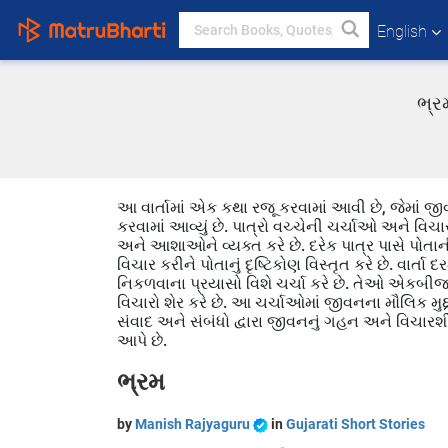
English
ભ્ર
આ વાર્તામાં એક કથા રજૂ કરવામાં આવી છે, જેમાં જ
કરવામાં આવ્યું છે. પાત્રો વચ્ચેની ચર્ચાઓ અને વિચ
અને આશાઓને વ્યક્ત કરે છે. દરેક પાત્ર પાસે 
વિચાર કરીને પોતાનું દૃષ્ટિકોણ વિસ્તૃત કરે છે. વાર
નિકળવાના પ્રયાસો વિશે ચર્ચા કરે છે. તેઓ એકબીજાને
વિચારો શેર કરે છે. આ ચર્ચાઓમાં જીવનના મૌલિક મુદ્દા
સંવાદ અને સંબંધો દ્વારા જીવનનું ગહન અને વિચારશીલ 
આપે છે.
ભ્રમ
by
Manish Rajyaguru
in
Gujarati Short Stories