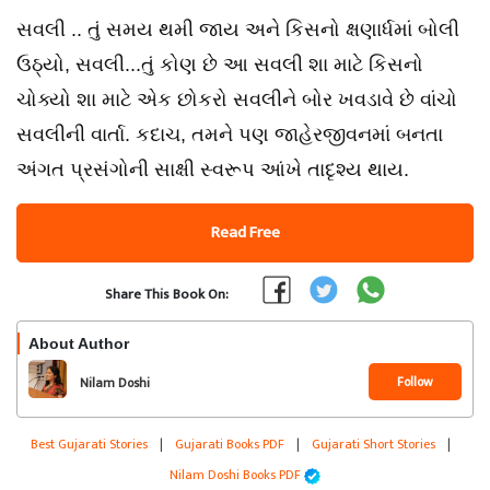
સવલી .. તું સમય થમી જાય અને કિસનો ક્ષણાર્ધમાં બોલી
ઉઠ્યો, સવલી...તું કોણ છે આ સવલી શા માટે કિસનો
ચોક્યો શા માટે એક છોકરો સવલીને બોર ખવડાવે છે વાંચો
સવલીની વાર્તા. કદાચ, તમને પણ જાહેરજીવનમાં બનતા
અંગત પ્રસંગોની સાક્ષી સ્વરૂપ આંખે તાદૃશ્ય થાય.
Read Free
Share This Book On:
About Author
Follow
Nilam Doshi
Best Gujarati Stories
|
Gujarati Books PDF
|
Gujarati Short Stories
|
Nilam Doshi Books PDF