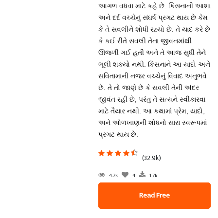
આગળ વધવા માટે કહે છે. કિસનાની આશા
અને દર્દ વચ્ચેનું સંઘર્ષ પ્રગટ થાય છે કેમ
કે તે સવલીને શોધી રહ્યો છે. તે યાદ કરે છે
કે કઈ રીતે સવલી તેના જીવનમાંથી
ઊજળી ગઈ હતી અને તે આજ સુધી તેને
ભૂલી શક્યો નથી. કિસનાને આ યાદો અને
સવિતામાની નજર વચ્ચેનું વિવાદ અનુભવે
છે. તે તો જાણે છે કે સવલી તેની અંદર
જીવંત રહી છે, પરંતુ તે સત્યને સ્વીકારવા
માટે તૈયાર નથી. આ કથામાં પ્રેમ, યાદો,
અને ઓળખાણની શોધનો સારા સ્વરૂપમાં
પ્રગટ થાય છે.
(32.9k)
4.7k
4
1.7k
Read Free