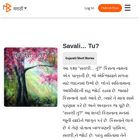
☰
Log In
मराठी
Publish Free
Savali... Tu?
Gujarati Short Stories
આ કથા "સવલી... તું?" કિસના નામના
એક પાત્રની છે, જે એન્જિયાને મળવા
માટે લાઇનમાં ઉભો છે. લોકો સવિતામાના
આશીર્વાદની રાહ જોઈ રહ્યા છે. જ્યારે
કિસનાનો વારો આવે છે, ત્યારે તે માતા સામે
પ્રણામ કરે છે અને અચાનક જ પૂછે છે,
"સવલી તું?" આ શબ્દો કિસનાના મનમાં
જૂની યાદોને જાગૃત કરે છે. કિસનાને લાગે
છે કે તેણે પોતાના બાળપણની પ્રેમિકા,
સવલી,ને જોઈ છે. પરંતુ સવિતામા તેને