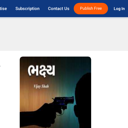
tise
Subscription
Contact Us
Publish Free
Log In 
ફ
,