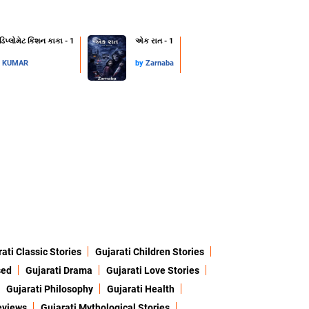
 ડિપ્લોમેટ કિશન કાકા - 1
એક રાત - 1
L KUMAR
by
Zarnaba
ati Classic Stories
Gujarati Children Stories
sed
Gujarati Drama
Gujarati Love Stories
Gujarati Philosophy
Gujarati Health
eviews
Gujarati Mythological Stories