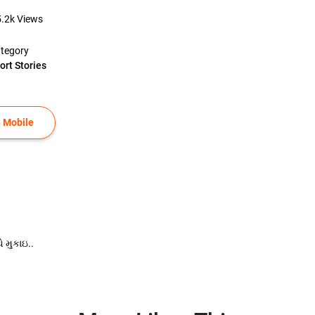
5.2k
Views
tegory
ort Stories
 Mobile
 મુકાઇ..