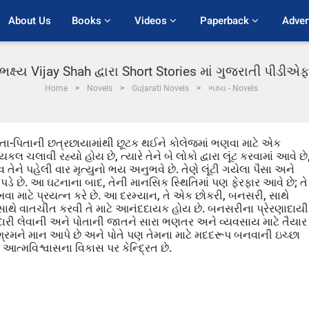
About Us
Books 
Videos 
Paperback 
Adver
ભક્ષ્ય Vijay Shah દ્વારા Short Stories માં ગુજરાતી પીડીએ
Home
Novels
Gujarati Novels
ભક્ષ્ય - Novels
તા-પિતાની છત્રછાયામાંથી છૂટક થઈને કોલેજમાં ભણવા માટે એક
યકલ ચલાવી રહ્યો હોય છે, ત્યારે તેને બે લોકો દ્વારા લૂંટ કરવામાં આવે છે
ને પહેલી વાર મૃત્યુનો ભય અનુભવે છે. તેણે લૂંટી ગયેલા પૈસા અને
વો પડે છે. આ ઘટનાના બાદ, તેની માનસિક સ્થિતિમાં પણ ફેરફાર આવે છે; તે
 રાખવા માટે પ્રયત્ન કરે છે. આ દરમ્યાન, તે એક છોકરી, બનસરી, સાથે
સાથે વાતચીત કરવી તે માટે આનંદદાયક હોય છે. બનસરીના પ્રેરણાદાયી
બદારી લેવાની અને પોતાની જાતને સારા ભણતર અને વ્યવસાય માટે તૈયાર
િશ્રમને માન આપે છે અને પોતે પણ તેમના માટે મદદરૂપ બનવાની ઇચ્છા
આત્મવિશ્વાસના વિકાસ પર કેન્દ્રિત છે.