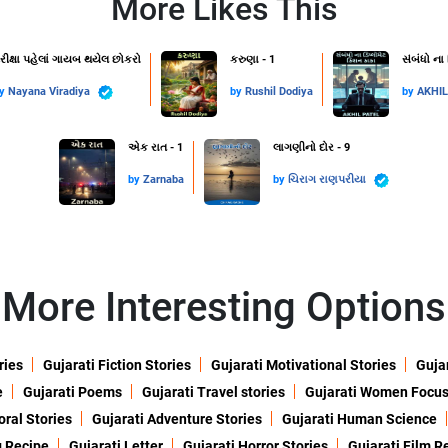
More Likes This
રીક્ષા પહેલાં ગાયબ થયેલ છોકરો
કરુણા - 1
સંબંધો ના
by
Nayana Viradiya
by
Rushil Dodiya
by
AKHI
એક રાત - 1
લાગણીનો દોર - 9
by
Zarnaba
by
ચિરાગ રાણપરીયા
More Interesting Options
ries
Gujarati Fiction Stories
Gujarati Motivational Stories
Gujar
e
Gujarati Poems
Gujarati Travel stories
Gujarati Women Focu
oral Stories
Gujarati Adventure Stories
Gujarati Human Science
g Recipe
Gujarati Letter
Gujarati Horror Stories
Gujarati Film R