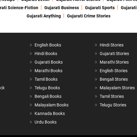
rati Science-Fiction
Gujarati Business
Gujarati Sports
Gujarati
Gujarati Anything
Gujarati Crime Stories
English Books
Hindi Stories
Hindi Books
Gujarati Stories
Gujarati Books
Marathi Stories
Marathi Books
English Stories
Tamil Books
Bengali Stories
ack
Telugu Books
Malayalam Stories
Bengali Books
Tamil Stories
Malayalam Books
Telugu Stories
Kannada Books
Urdu Books