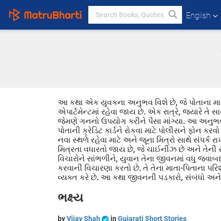
English
આ કથા એક યુવકના અનુભવ વિશે છે, જે પોતાના મા
એપાર્ટમેન્ટમાં રહેવા જાય છે. એક રાત્રે, જ્યારે તે સા
જેમણે ગનનો ઉપયોગ કરીને પૈસા માંગ્યા. આ અનુભવ તે
પોતાની ક્રેડિટ કાર્ડને રોકવા માટે પોલીસને ફોન કર
નવા સ્થળે રહેવા માટે અને જૂના મિત્રો સાથે સંપર્ક
મિત્રતા વધારતો જાય છે, જે ચાઈનીઝ છે અને તેની 
વિચારોને સાંભળીને, યુવાન તેના જીવનમાં વધુ જવા
કરવાની વિચારણા કરતો છે. તે તેના માતા-પિતાના પર
વ્યક્ત કરે છે. આ કથા જીવનની પડકારો, સંબંધો અને 
ભક્ષ્ય
by
Vijay Shah
in
Gujarati Short Stories