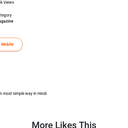
5k
Views
tegory
gazine
 Mobile
n most simple way in Hindi.
More Likes This