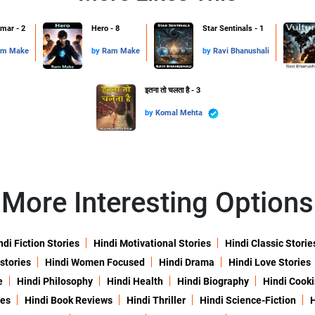
mar - 2
Hero - 8
Star Sentinals - 1
m Make
by
Ram Make
by
Ravi Bhanushali
इतना तो चलता है - 3
by
Komal Mehta
More Interesting Options
ndi Fiction Stories
Hindi Motivational Stories
Hindi Classic Storie
 stories
Hindi Women Focused
Hindi Drama
Hindi Love Stories
e
Hindi Philosophy
Hindi Health
Hindi Biography
Hindi Cook
ies
Hindi Book Reviews
Hindi Thriller
Hindi Science-Fiction
H