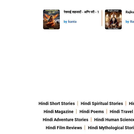
रेशमाई शहजादों - अग्नि परी - 1
Rajku
by
kanta
by
Ra
Hindi Short Stories
Hindi Spiritual Stories
Hi
Hindi Magazine
Hindi Poems
Hindi Travel
Hindi Adventure Stories
Hindi Human Scienc
Hindi Film Reviews
Hindi Mythological Stor