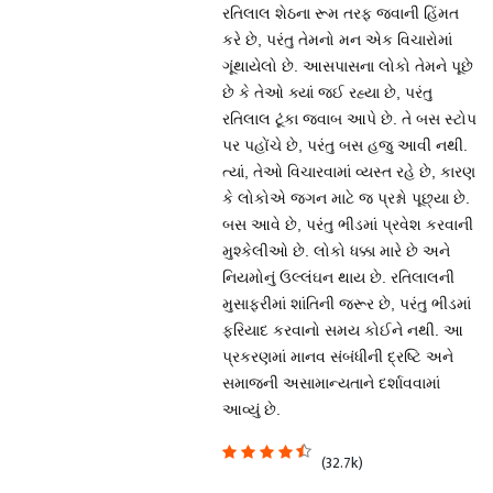
રતિલાલ શેઠના રૂમ તરફ જવાની હિંમત
કરે છે, પરંતુ તેમનો મન એક વિચારોમાં
ગૂંથાયેલો છે. આસપાસના લોકો તેમને પૂછે
છે કે તેઓ ક્યાં જઈ રહ્યા છે, પરંતુ
રતિલાલ ટૂંકા જવાબ આપે છે. તે બસ સ્ટોપ
પર પહોંચે છે, પરંતુ બસ હજુ આવી નથી.
ત્યાં, તેઓ વિચારવામાં વ્યસ્ત રહે છે, કારણ
કે લોકોએ જગન માટે જ પ્રશ્નો પૂછ્યા છે.
બસ આવે છે, પરંતુ ભીડમાં પ્રવેશ કરવાની
મુશ્કેલીઓ છે. લોકો ધક્કા મારે છે અને
નિયમોનું ઉલ્લંઘન થાય છે. રતિલાલની
મુસાફરીમાં શાંતિની જરૂર છે, પરંતુ ભીડમાં
ફરિયાદ કરવાનો સમય કોઈને નથી. આ
પ્રકરણમાં માનવ સંબંધીની દ્રષ્ટિ અને
સમાજની અસામાન્યતાને દર્શાવવામાં
આવ્યું છે.
(32.7k)