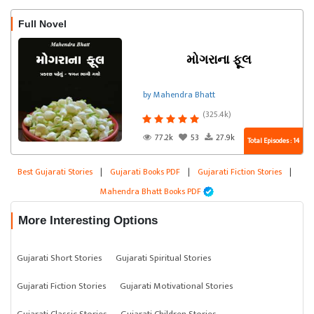
Full Novel
મોગરાના ફૂલ
by Mahendra Bhatt
(325.4k)
77.2k
53
27.9k
Total Episodes : 14
Best Gujarati Stories
|
Gujarati Books PDF
|
Gujarati Fiction Stories
|
Mahendra Bhatt Books PDF
More Interesting Options
Gujarati Short Stories
Gujarati Spiritual Stories
Gujarati Fiction Stories
Gujarati Motivational Stories
Gujarati Classic Stories
Gujarati Children Stories