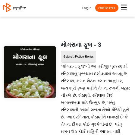
☰
Log In
मराठी
Publish Free
મોગરાના ફૂલ - 3
Gujarati Fiction Stories
"મોગરાના ફૂલ"ની આ ત્રીજી પ્રકરણમાં
રતિલાલનું પ્રસ્થાન દર્શાવવામાં આવ્યું છે.
રતિલાલ, મગન શેઠના પ્લાન અનુસાર,
જય શ્રી કૃષ્ણ કહીને તેમના રૂમની બહાર
નીકળે છે. શેઠાણી, રતિલાલ વિશે
ખબરરાખવા માટે ઉત્સુક છે, પરંતુ
રતિલાલની આંખો મળતા તેઓ ધીરેથી હસે
છે. આ દરમિયાન, શેઠાણીને લાગણી છે કે
તેમના દીકરા કોઈ મુશ્કેલીમાં છે, પરંતુ
મગન શેઠ કોઈ માહિતી આપતા નથી.