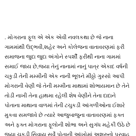
. મોગરાના ફૂલ એ એક એવી નવલકથા છે જે નાના
ગામમાંથી ઉદ્ભવી,શહેર અને કોલેજના વાતાવરણમાં ફરી
સમાજના જુદા જુદા અંગોને સ્પર્શી ફરીથી નાના ગામમાં
સમાઈ જાય છે,જ્યા તેનું નાનામાં નાનું પાત્ર એકાદ વર્ષની
ચકુડી તેની મમ્મીની એક નાની ભૂલને મીઠ્ઠો ગુસ્સો આપી
મોગરાની વેણી જે તેની મમ્મીના માથામાં શોભાયમાન છે તેને
તોડી નાખી તેના હાથમા રહેલી શેષ વેણીને તેના દાદાને
પોતાના માથાના વાળમાં તેની ટચુકડી આંગળીઓના ઈશારે
મુકવા સમજાવે છે ત્યારે આજુબાજુના વાતાવરણમાં ફક્ત
અને ફક્ત મોગરાના ફૂલોની શોભા અને સુગંધ મહેકી ઉઠે છે
જ્યા ચકુડી સિવાય સર્વે પોતાની આંખોમાં અશ્રુનો પ્રવાહ