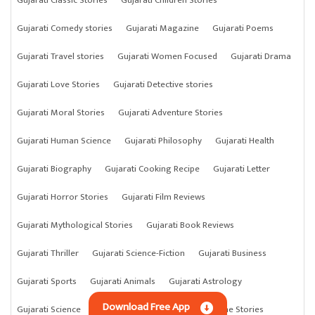
Gujarati Comedy stories
Gujarati Magazine
Gujarati Poems
Gujarati Travel stories
Gujarati Women Focused
Gujarati Drama
Gujarati Love Stories
Gujarati Detective stories
Gujarati Moral Stories
Gujarati Adventure Stories
Gujarati Human Science
Gujarati Philosophy
Gujarati Health
Gujarati Biography
Gujarati Cooking Recipe
Gujarati Letter
Gujarati Horror Stories
Gujarati Film Reviews
Gujarati Mythological Stories
Gujarati Book Reviews
Gujarati Thriller
Gujarati Science-Fiction
Gujarati Business
Gujarati Sports
Gujarati Animals
Gujarati Astrology
Download Free App
Gujarati Science
Gujarati Anything
Gujarati Crime Stories