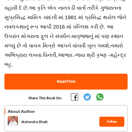
વહાવી દે છે,આ કૃતિ એક નાનકડી વાર્તા તરીકે ગુજરાતના
સુપ્રસિદ્ધ માસિક ચાંદની માં 1981 માં પ્રસિદ્ધ થયેલ જેને
નવલકથાનું રૂપ આપી 2016 માં પબ્લિશ કરી છે. આ
ઉપરાંત મોગરાના ફૂલ ને સંવર્ધન માતૃભાષાનું માં પણ સ્થાન
મળ્યું છે તો વાચક મિત્રો આપને વાંચવી ખુબ ગમશે,તમારો
અભિપ્રાય લખવા વિનંતી,આભાર.-જય શ્રી કૃષ્ણ -મહેન્દ્ર
ભટ્ટ.
Read Free
Share This Book On:
About Author
Follow
Mahendra Bhatt