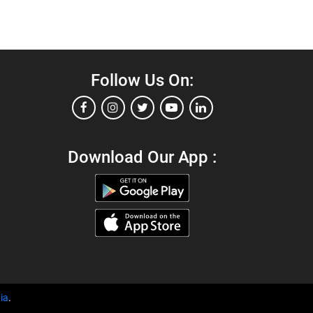
Follow Us On:
Download Our App :
ia
.