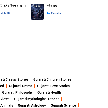
 ડિપ્લોમેટ કિશન કાકા - 1
એક રાત - 1
L KUMAR
by
Zarnaba
ati Classic Stories
Gujarati Children Stories
sed
Gujarati Drama
Gujarati Love Stories
Gujarati Philosophy
Gujarati Health
eviews
Gujarati Mythological Stories
 Animals
Gujarati Astrology
Gujarati Science