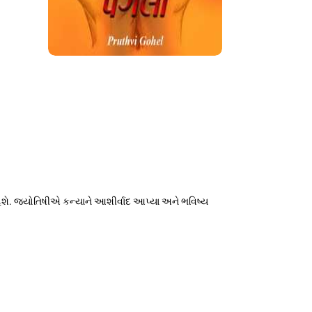
ં હશે. જ્યોતિષીએ કન્યાને આશીર્વાદ આપ્યા અને ભવિષ્ય