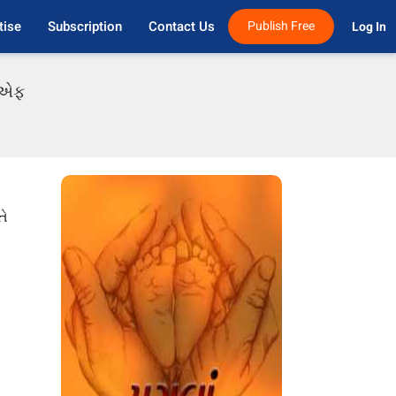
tise
Subscription
Contact Us
Publish Free
Log In 
ડીએફ
તે