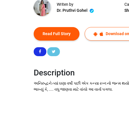
Writen by
Ca
Dr. Pruthvi Gohel
Sh
Read Full Story
Download on
Description
અનિરુદ્ધને ત્યાં ઘણા વર્ષો પછી એક કન્યા રત્ન નો જન્મ થ
ભાખ્યું કે, .... વધુ જાણવા માટે વાંચો આ વાર્તા પગલા.