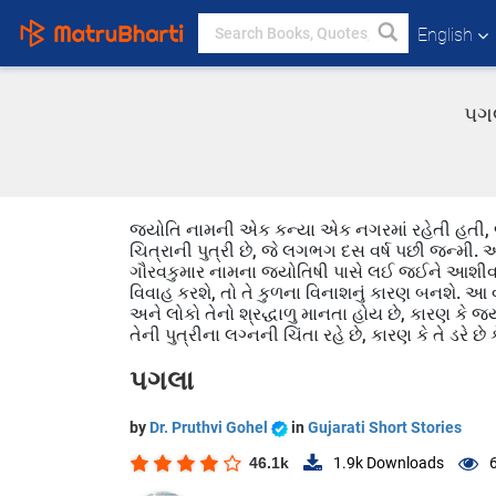
English
પગલ
જ્યોતિ નામની એક કન્યા એક નગરમાં રહેતી હતી, જ
ચિત્રાની પુત્રી છે, જે લગભગ દસ વર્ષ પછી જન્મી. 
ગૌરવકુમાર નામના જ્યોતિષી પાસે લઈ જઈને આશીર્વાદ મા
વિવાહ કરશે, તો તે કુળના વિનાશનું કારણ બનશે. આ વ
અને લોકો તેનો શ્રદ્ધાળુ માનતા હોય છે, કારણ કે જ્યા
તેની પુત્રીના લગ્નની ચિંતા રહે છે, કારણ કે તે ડરે 
પગલા
by
Dr. Pruthvi Gohel
in
Gujarati Short Stories
46.1k
1.9k
Downloads