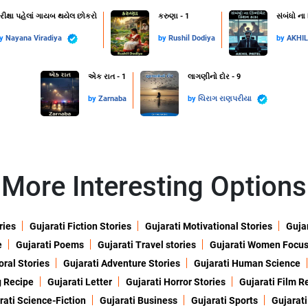
રીક્ષા પહેલાં ગાયબ થયેલ છોકરો
કરુણા - 1
સંબંધો ના
by
Nayana Viradiya
by
Rushil Dodiya
by
AKHI
એક રાત - 1
લાગણીનો દોર - 9
by
Zarnaba
by
ચિરાગ રાણપરીયા
More Interesting Options
ries
Gujarati Fiction Stories
Gujarati Motivational Stories
Gujar
e
Gujarati Poems
Gujarati Travel stories
Gujarati Women Focu
oral Stories
Gujarati Adventure Stories
Gujarati Human Science
g Recipe
Gujarati Letter
Gujarati Horror Stories
Gujarati Film R
rati Science-Fiction
Gujarati Business
Gujarati Sports
Gujarati