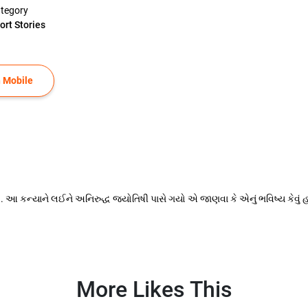
tegory
ort Stories
 Mobile
યો. આ કન્યાને લઈને અનિરુદ્ધ જ્યોતિષી પાસે ગયો એ જાણવા કે એનું ભવિષ્ય કેવુ
More Likes This