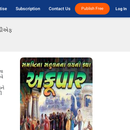
tise
Subscription
Contact Us
Publish Free
Log In 
પીડીએફ
તા
વે
નને
ની