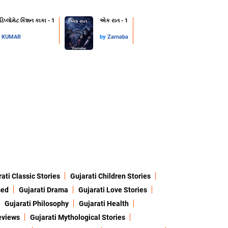
 ડિપ્લોમેટ કિશન કાકા - 1
એક રાત - 1
L KUMAR
by
Zarnaba
ati Classic Stories
Gujarati Children Stories
sed
Gujarati Drama
Gujarati Love Stories
Gujarati Philosophy
Gujarati Health
eviews
Gujarati Mythological Stories