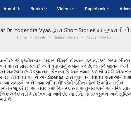
About Us
Books 
Videos 
Paperback 
Adver
r Dr. Yogendra Vyas દ્વારા Short Stories માં ગુજરાતી 
Home
Novels
Gujarati Novels
Akupar - Novels
તા છે, જે પૃથ્વીતત્વના પચાસ ચિત્રો દોરવાના કરાર હેઠળ 'ગરવા ગીર'ને
 પાત્રો સાથે સંવાદો અને વર્ણનોનું સર્જન કરે છે, જે તેને જીવન અને
કારને સમજાય છે કે જીવનમાં ચૈતન્ય છે અને તમામ પદાર્થો વચ્ચે એકાત્મ
 થાય છે. તે વિવિધ પાત્રો અનેScenes દ્વારા જીવનના વિવિધ પાસાઓને દર્શા
ામાં, 'ખમ્મા ગયરને' અને 'ખમા ગ્િારને!' જેવી ઉક્તિઓનો ઉપયોગ કરીને,
્તરોને રજૂ કરે છે. આ નવલકથા ચિત્રકારના અનુભવ અને આંતરિક જ્ઞા
શ્વિક નર્તક તરીકે દર્શાવવામાં આવે છે. આ રીતે, લેખક જીવન અને સૃષ્ટિ
વે છે.