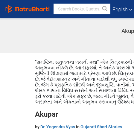
English
Akupa
"સમષ્ટિના સંતુલનના લયની કથા" એક ચિત્રકારની વાર્
અનુભવવા નીકળે છે. આ સફરમાં, તે અનેક પ્રસંગો અને
સૃષ્ટિની ઊંડાણમાં જવા માટે પ્રેરણા આપે છે. ચિત્ર
છે, જે વેદાંતશાસ્ત્ર અને ગીતાના પાઠોથી વધુ સ્પષ્ટ
છે, જેમ કે પ્રાકૃતિક સૌંદર્ય અને જીવસૃષ્ટિ. વાર્ત
લેખક ભાષાના વિવિધ સ્તરોને અને સમાજના વિવિધ સ
ડ્રો કરવા માટેની એક સફર છે, જ્યાં ગીરને જીવંત, વૈ
અસલતા અને એકતાનો અનુભવ કરાવવાનું ઉદ્દેશ્ય ધરા
Akupar
by
Dr. Yogendra Vyas
in
Gujarati Short Stories