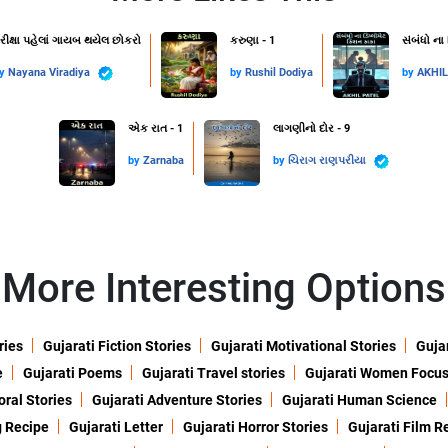
રીક્ષા પહેલાં ગાયબ થયેલ છોકરો
કરુણા - 1
સંબંધો ના
by
Nayana Viradiya
by
Rushil Dodiya
by
AKHI
એક રાત - 1
લાગણીનો દોર - 9
by
Zarnaba
by
ચિરાગ રાણપરીયા
More Interesting Options
ries
Gujarati Fiction Stories
Gujarati Motivational Stories
Gujar
e
Gujarati Poems
Gujarati Travel stories
Gujarati Women Focu
oral Stories
Gujarati Adventure Stories
Gujarati Human Science
g Recipe
Gujarati Letter
Gujarati Horror Stories
Gujarati Film R