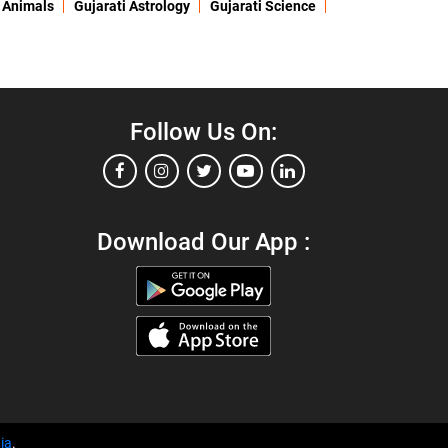
 Animals
Gujarati Astrology
Gujarati Science
Follow Us On:
Download Our App :
ia
.