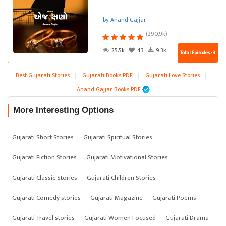
by Anand Gajjar
(290.9k)
25.5k
43
9.3k
Total Episodes : 3
Best Gujarati Stories
|
Gujarati Books PDF
|
Gujarati Love Stories
|
Anand Gajjar Books PDF
More Interesting Options
Gujarati Short Stories
Gujarati Spiritual Stories
Gujarati Fiction Stories
Gujarati Motivational Stories
Gujarati Classic Stories
Gujarati Children Stories
Gujarati Comedy stories
Gujarati Magazine
Gujarati Poems
Gujarati Travel stories
Gujarati Women Focused
Gujarati Drama