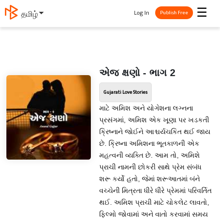
☰
Log In
தமிழ்
Publish Free
એજ ક્ષણો - ભાગ 2
Gujarati Love Stories
માટે અમિશ અને યોગેશના લગ્નના
પ્રસંગમાં, અમિશ એક ખૂણા પર ખડકતી
ક્રિષ્નાને જોઈને આશ્ચર્યચકિત થઈ જાય
છે. ક્રિષ્ના અમિશના ભૂતકાળની એક
મહત્વની વ્યક્તિ છે. આમ તો, અમિશે
પ્રાચી નામની છોકરી સાથે પ્રેમ સંબંધ
શરૂ કર્યો હતો, જેમાં શરૂઆતમાં બંને
વચ્ચેની મિત્રતા ધીરે ધીરે પ્રેમમાં પરિવર્તિત
થઈ. અમિશ પ્રાચી માટે ચોકલેટ લાવતો,
ફિલ્મો જોવામાં અને વાતો કરવામાં સમય