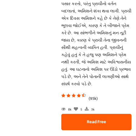
પસાર કરતો, પરંતુ પ્રાચીનો વર્તન
બદલાતાં, અમિશને શંકા થવા લાગી. પ્રાચી
એક દિવસ અમિશને કહે છે કે તેણે તેને
ભૂલવા જોઈએ, કારણ કે તે બીજાને પ્રેમ
કરે છે. આ સાંભળીને અમિશનું મન તૂટી
જાય છે, કારણ કે પ્રાચી તેના જીવનની
સૌથી મહત્વની વ્યક્તિ હતી. પ્રાચીનું
કહેવું હતું કે તે હજુ પણ અમિશને પ્રેમ
નથી કરતી, જે અમિશ માટે અવિશ્વસનીય
હતું. આ ઘટનાનો અમિશ પર ઊંડો પ્રભાવ
પડે છે, અને તેને પોતાની લાગણીઓ સાથે
સંઘર્ષ કરવો પડે છે.
(95k)
8k
5
3k
Read Free