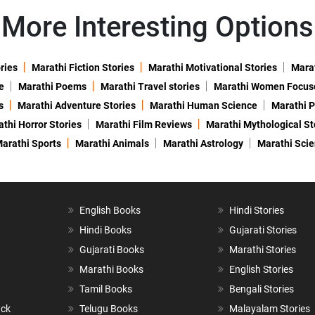
More Interesting Options
ries
Marathi Fiction Stories
Marathi Motivational Stories
Marat
e
Marathi Poems
Marathi Travel stories
Marathi Women Focus
s
Marathi Adventure Stories
Marathi Human Science
Marathi P
thi Horror Stories
Marathi Film Reviews
Marathi Mythological St
arathi Sports
Marathi Animals
Marathi Astrology
Marathi Sci
English Books
Hindi Stories
Hindi Books
Gujarati Stories
Gujarati Books
Marathi Stories
Marathi Books
English Stories
Tamil Books
Bengali Stories
ack
Telugu Books
Malayalam Stories