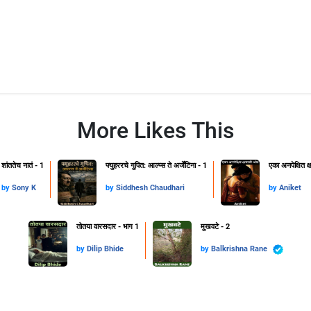
More Likes This
शांततेच नातं - 1
फ्युहररचे गुपित: आल्प्स ते अर्जेंटिना - 1
एका अनपेक्षित 
by
Sony K
by
Siddhesh Chaudhari
by
Aniket
तोतया वारसदार - भाग 1
मुखवटे - 2
by
Dilip Bhide
by
Balkrishna Rane