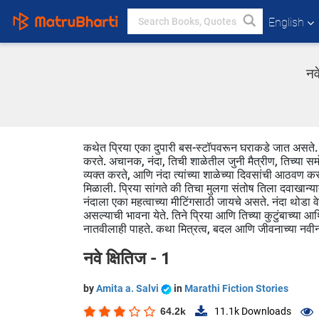
English
नव
कथेत प्रिया एका दुपारी बस-स्टॉपवरून घराकडे जात असते.
करते. अचानक, नंदा, तिची शाळेतील जुनी मैत्रीण, तिच्या समोर 
व्यक्त करते, आणि नंदा त्यांच्या शाळेच्या दिवसांची आठवण कर
मिळाली. प्रिया सांगते की तिचा मुलगा संतोष तिला दवाखान्य
नंदाला एका महत्वाच्या मीटिंगसाठी जायचे असते. नंदा थोडा व
असल्याची भावना येते. तिने प्रिया आणि तिच्या कुटुंबाच्या 
नातवीलाही पाहते. कथा मित्रत्व, बदल आणि जीवनाच्या नवीन क
नवे क्षितिज - 1
by
Amita a. Salvi
in
Marathi Fiction Stories
64.2k
11.1k
Downloads