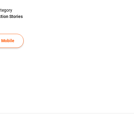
tegory
ction Stories
 Mobile