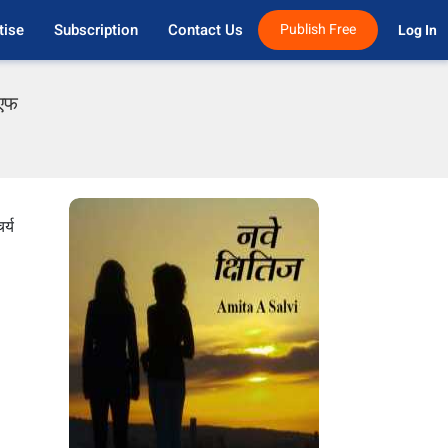
tise
Subscription
Contact Us
Publish Free
Log In 
ीएफ
र्य