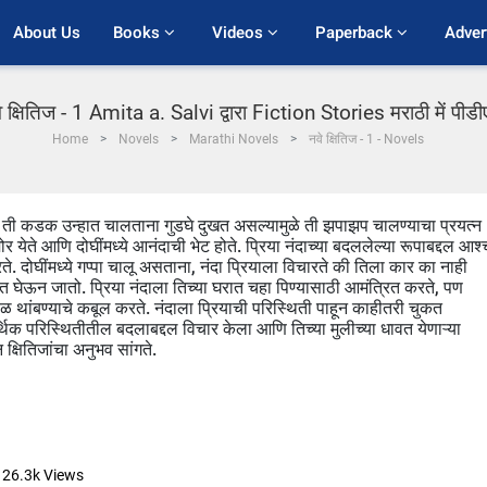
About Us
Books 
Videos 
Paperback 
Adver
े क्षितिज - 1 Amita a. Salvi द्वारा Fiction Stories मराठी में पीड
Home
Novels
Marathi Novels
नवे क्षितिज - 1 - Novels
 ती कडक उन्हात चालताना गुडघे दुखत असल्यामुळे ती झपाझप चालण्याचा प्रयत्न
येते आणि दोघींमध्ये आनंदाची भेट होते. प्रिया नंदाच्या बदललेल्या रूपाबद्दल आश्च
ते. दोघींमध्ये गप्पा चालू असताना, नंदा प्रियाला विचारते की तिला कार का नाही
ात घेऊन जातो. प्रिया नंदाला तिच्या घरात चहा पिण्यासाठी आमंत्रित करते, पण
ेळ थांबण्याचे कबूल करते. नंदाला प्रियाची परिस्थिती पाहून काहीतरी चुकत
आर्थिक परिस्थितीतील बदलाबद्दल विचार केला आणि तिच्या मुलीच्या धावत येणाऱ्या
्षितिजांचा अनुभव सांगते.
26.3k
Views