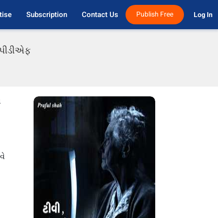
tise
Subscription
Contact Us
Publish Free
Log In 
ી પીડીએફ
ન
વે