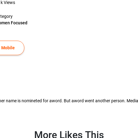
1k
Views
tegory
omen Focused
 Mobile
.her name is nomineted for aword. But aword went another person. Media
More Likes This