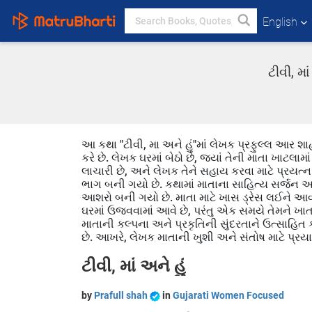
English
ટીવી, મ
આ કથા "ટીવી, મા અને હું"માં લેખક પ્રફુલ્લ આર શ
કરે છે. લેખક ઘરમાં બેઠો છે, જ્યાં તેની માતા ખાટલામ
લાચારી છે, અને લેખક તેને સહાય કરવા માટે પ્રયત્ન
ભાગ બની ગયો છે. કથામાં માતાના સાહિત્ય સર્જન અને
આશરો બની ગયો છે. માતા માટે ખાસ ડ્રેસ લઈને આવ્યા 
ઘરમાં ઉજવવામાં આવે છે, પરંતુ એક સમયે તેમને ખાતરી
માતાની કલ્પના અને પ્રકૃતિની સુંદરતાને ઉત્સાહિત
છે. આખરે, લેખક માતાની ખુશી અને સંતોષ માટે પ્રયાસ 
ટીવી, માં અને હું
by
Prafull shah
in
Gujarati Women Focused