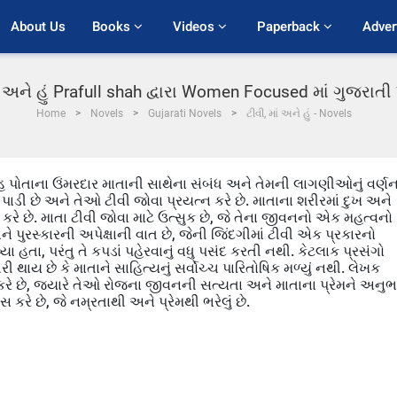
About Us
Books 
Videos 
Paperback 
Adver
ાં અને હું Prafull shah દ્વારા Women Focused માં ગુજરાત
Home
Novels
Gujarati Novels
ટીવી, માં અને હું - Novels
ાહ પોતાના ઉંમરદાર માતાની સાથેના સંબંધ અને તેમની લાગણીઓનું વર્ણ
ાં પાડી છે અને તેઓ ટીવી જોવા પ્રયત્ન કરે છે. માતાના શરીરમાં દુખ અને
 કરે છે. માતા ટીવી જોવા માટે ઉત્સુક છે, જે તેના જીવનનો એક મહત્વનો
 પુરસ્કારની અપેક્ષાની વાત છે, જેની જિંદગીમાં ટીવી એક પ્રકારનો
હતા, પરંતુ તે કપડાં પહેરવાનું વધુ પસંદ કરતી નથી. કેટલાક પ્રસંગો
 થાય છે કે માતાને સાહિત્યનું સર્વોચ્ચ પારિતોષિક મળ્યું નથી. લેખક
 કરે છે, જ્યારે તેઓ રોજના જીવનની સત્યતા અને માતાના પ્રેમને અનુભ
કરે છે, જે નમ્રતાથી અને પ્રેમથી ભરેલું છે.