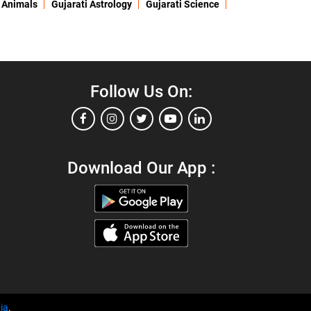
 Animals
Gujarati Astrology
Gujarati Science
Follow Us On:
Download Our App :
ia
.