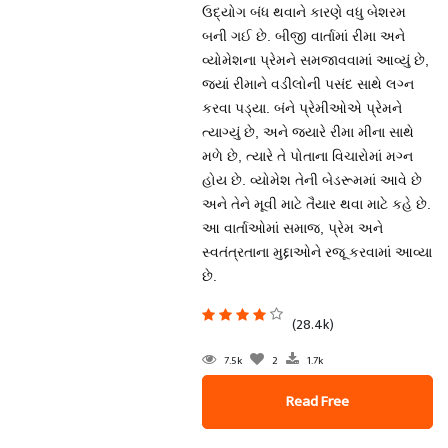
ઉદ્યોગ બંધ થવાને કારણે વધુ બેશરમ
બની ગઈ છે. બીજી વાર્તામાં રીમા અને
વ્યોમેશના પ્રેમને સમજાવવામાં આવ્યું છે,
જ્યાં રીમાને વડીલોની પસંદ સાથે લગ્ન
કરવા પડ્યા. બંને પ્રેમીઓએ પ્રેમને
ત્યાગ્યું છે, અને જ્યારે રીમા મીના સાથે
મળે છે, ત્યારે તે પોતાના વિચારોમાં મગ્ન
હોય છે. વ્યોમેશ તેની બેડરૂમમાં આવે છે
અને તેને મૂવી માટે તૈયાર થવા માટે કહે છે.
આ વાર્તાઓમાં સમાજ, પ્રેમ અને
સ્વતંત્રતાના મુદ્દાઓને રજૂ કરવામાં આવ્યા
છે.
(28.4k)
7.5k
2
1.7k
Read Free