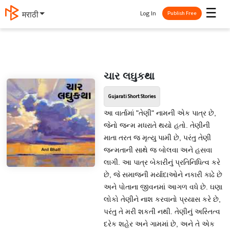
☰
Log In
मराठी
Publish Free
ચાર લઘુકથા
Gujarati Short Stories
આ વાર્તામાં "તેણી" નામની એક પાત્ર છે,
જેનો જન્મ મધરાતે થયો હતો. તેણીની
માતા તરત જ મૃત્યુ પામી છે, પરંતુ તેણી
જન્મતાની સાથે જ બોલવા અને હસવા
લાગી. આ પાત્ર બેકારીનું પ્રતિનિધિત્વ કરે
છે, જે સમાજની મર્યાદાઓને નકારી કાઢે છે
અને પોતાના જીવનમાં આગળ વધે છે. ઘણા
લોકો તેણીને નાશ કરવાનો પ્રયાસ કરે છે,
પરંતુ તે મરી શકતી નથી. તેણીનું અસ્તિત્વ
દરેક શહેર અને ગામમાં છે, અને તે એક