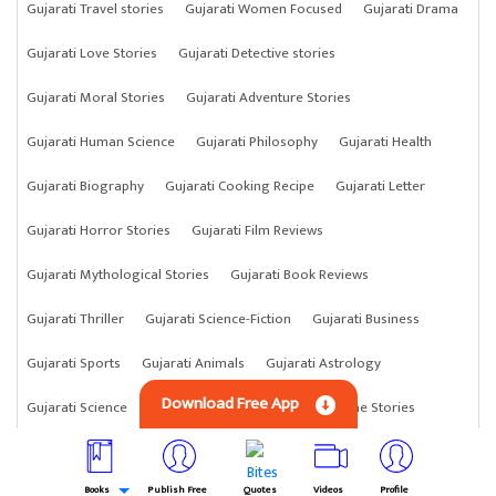
Gujarati Travel stories
Gujarati Women Focused
Gujarati Drama
Gujarati Love Stories
Gujarati Detective stories
Gujarati Moral Stories
Gujarati Adventure Stories
Gujarati Human Science
Gujarati Philosophy
Gujarati Health
Gujarati Biography
Gujarati Cooking Recipe
Gujarati Letter
Gujarati Horror Stories
Gujarati Film Reviews
Gujarati Mythological Stories
Gujarati Book Reviews
Gujarati Thriller
Gujarati Science-Fiction
Gujarati Business
Gujarati Sports
Gujarati Animals
Gujarati Astrology
Download Free App
Gujarati Science
Gujarati Anything
Gujarati Crime Stories
Books
Publish Free
Quotes
Videos
Profile