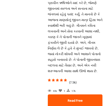
પ્રાચીન ઋષિઓને યાદ કરે છે, જેમણે
જીવનમાં સરળતા અને સત્યતા માટે
જંગલમાં રહેવું પસંદ કર્યું. તે માનતો છે કે
આજના માણસોનું જીવન માત્ર હિંસા અને
સ્વાર્થથી ભરી ગયું છે. ગૌતમને કવિતા
લખવાની અને સેવા કરવાની આશા નથી,
કારણ કે તે પોતાની જાતને ખૂણામાં
ફંકાવીને જીવી રહ્યો છે. અંતે, ગૌતમ
નિર્ણય લે છે કે હવે તે મુંબઈ જાવવો છે,
જ્યાં નોકરી શોધવી અને આશાને પોતાનો
સહારો બનાવવો છે. તે પોતાની જીવનધારા
બદલવા માટે તૈયાર છે, અને એક નવી
શરૂઆતની આશા સાથે ઊભો થાય છે.
(7.5k)
4.1k
1
1.7k
Read Free