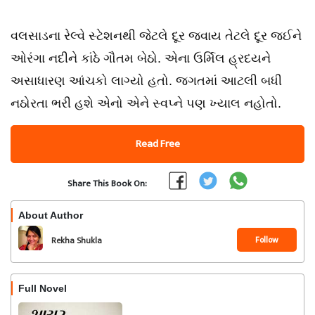
વલસાડના રેલ્વે સ્ટેશનથી જેટલે દૂર જવાય તેટલે દૂર જઈને
ઓરંગા નદીને કાંઠે ગૌતમ બેઠો. એના ઉર્મિલ હ્રદયને
અસાધારણ આંચકો લાગ્યો હતો. જગતમાં આટલી બધી
નઠોરતા ભરી હશે એનો એને સ્વપ્ને પણ ખ્યાલ નહોતો.
Read Free
Share This Book On:
About Author
Follow
Rekha Shukla
Full Novel