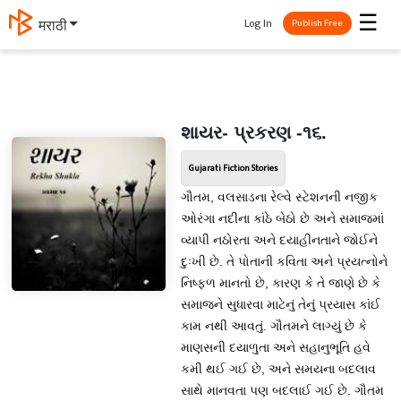
☰
Log In
मराठी
Publish Free
શાયર- પ્રકરણ -૧૬.
Gujarati Fiction Stories
ગૌતમ, વલસાડના રેલ્વે સ્ટેશનની નજીક
ઓરંગા નદીના કાંઠે બેઠો છે અને સમાજમાં
વ્યાપી નઠોરતા અને દયાહીનતાને જોઈને
દુઃખી છે. તે પોતાની કવિતા અને પ્રયત્નોને
નિષ્ફળ માનતો છે, કારણ કે તે જાણે છે કે
સમાજને સુધારવા માટેનું તેનું પ્રયાસ કાંઈ
કામ નથી આવતું. ગૌતમને લાગ્યું છે કે
માણસની દયાળુતા અને સહાનુભૂતિ હવે
કમી થઈ ગઈ છે, અને સમયના બદલાવ
સાથે માનવતા પણ બદલાઈ ગઈ છે. ગૌતમ