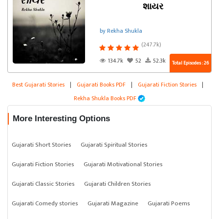
શાયર
by Rekha Shukla
(247.7k)
134.7k
52
52.3k
Total Episodes : 26
Best Gujarati Stories
|
Gujarati Books PDF
|
Gujarati Fiction Stories
|
Rekha Shukla Books PDF
More Interesting Options
Gujarati Short Stories
Gujarati Spiritual Stories
Gujarati Fiction Stories
Gujarati Motivational Stories
Gujarati Classic Stories
Gujarati Children Stories
Gujarati Comedy stories
Gujarati Magazine
Gujarati Poems