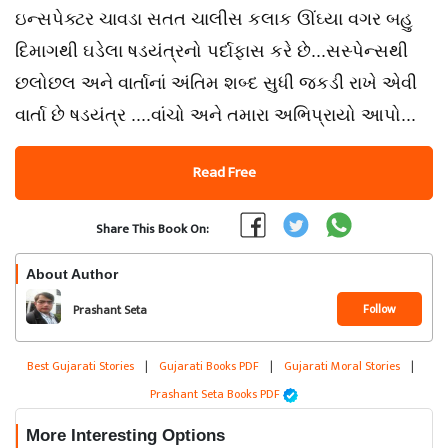
ઇન્સપેક્ટર ચાવડા સતત ચાલીસ કલાક ઊંઘ્યા વગર બહુ
દિમાગથી ઘડેલા ષડયંત્રનો પર્દાફાસ કરે છે...સસ્પેન્સથી
છલોછલ અને વાર્તાનાં અંતિમ શબ્દ સુધી જકડી રાખે એવી
વાર્તા છે ષડયંત્ર ....વાંચો અને તમારા અભિપ્રાયો આપો...
Read Free
Share This Book On:
About Author
Follow
Prashant Seta
Best Gujarati Stories
|
Gujarati Books PDF
|
Gujarati Moral Stories
|
Prashant Seta Books PDF
More Interesting Options