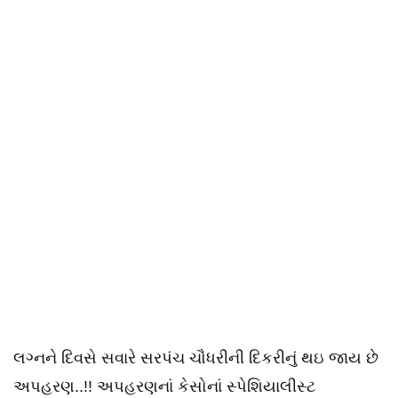
લગ્નને દિવસે સવારે સરપંચ ચૌધરીની દિકરીનું થઇ જાય છે
અપહરણ..!! અપહરણનાં કેસોનાં સ્પેશિયાલીસ્ટ