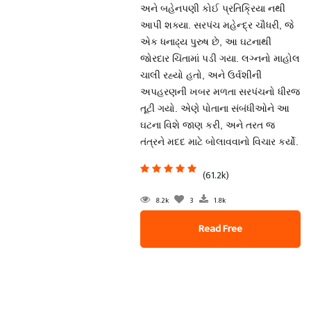
અને બહેનપણી કોઈ પ્રતિક્રિયા નથી
આપી શક્યા. સરપંચ મહેન્દ્ર ચૌધરી, જે
એક ધનાઢ્ય પુરુષ છે, આ ઘટનાથી
જોરદાર ચિંતામાં પડી ગયા. લગ્નનો માહોલ
ચાલી રહ્યો હતો, અને ઉર્વશીની
અપહરણની ખબર મળતા સરપંચનો ધીરજ
તૂટી ગયો. એણે પોતાના સંબંધીઓને આ
ઘટના વિશે જાણ કરી, અને તરત જ
તંત્રને મદદ માટે બોલાવવાનો વિચાર કર્યો.
(61.2k)
8.2k
3
1.8k
Read Free