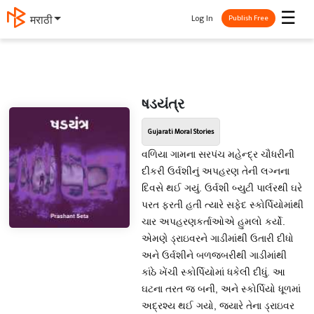
☰
Log In
मराठी
Publish Free
ષડયંત્ર
Gujarati Moral Stories
વળિયા ગામના સરપંચ મહેન્દ્ર ચૌધરીની
દીકરી ઉર્વશીનું અપહરણ તેની લગ્નના
દિવસે થઈ ગયું. ઉર્વશી બ્યુટી પાર્લરથી ઘરે
પરત ફરતી હતી ત્યારે સફેદ સ્કોર્પિયોમાંથી
ચાર અપહરણકર્તાઓએ હુમલો કર્યો.
એમણે ડ્રાઇવરને ગાડીમાંથી ઉતારી દીધો
અને ઉર્વશીને બળજબરીથી ગાડીમાંથી
કાંઠે ખેંચી સ્કોર્પિયોમાં ધકેલી દીધું. આ
ઘટના તરત જ બની, અને સ્કોર્પિયો ધૂળમાં
અદ્રશ્ય થઈ ગયો, જ્યારે તેના ડ્રાઇવર