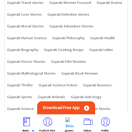
Gujarati Travel stories
Gujarati Women Focused
Gujarati Drama
Gujarati Love Stories
Gujarati Detective stories
Gujarati Moral Stories
Gujarati Adventure Stories
Gujarati Human Science
Gujarati Philosophy
Gujarati Health
Gujarati Biography
Gujarati Cooking Recipe
Gujarati Letter
Gujarati Horror Stories
Gujarati Film Reviews
Gujarati Mythological Stories
Gujarati Book Reviews
Gujarati Thriller
Gujarati Science-Fiction
Gujarati Business
Gujarati Sports
Gujarati Animals
Gujarati Astrology
Download Free App
Gujarati Science
Gujarati Anything
Gujarati Crime Stories
Books
Publish Free
Quotes
Videos
Profile