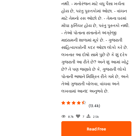
નથી. - મનોરંજન માટે વધુ પૈસા ખર્ચતા
હોય છે, પરંતુ પુસ્તકોમાં ઓછા. - વાંચન
માટે તેમનો રસ ઓછો છે. - તેમના ઘરમાં
મોંઘા ફર્નિચર હોય છે, પરંતુ પુસ્તકો નથી.
- તેઓ પોતાના સંતાનોને અંગ્રેજી
માધ્યમની શાળામાં મૂકે છે. - ગુજરાતી
સાહિત્યકારોની કદર ઓછા લોકો કરે છે.
લખનાર આ દોષો સામે પુછે છે કે શું દરેક
ગુજરાતી આ રીતે છે? અને શું આમાં ખોટું
છે? તે પણ જણાવે છે કે, ગુજરાતી લોકો
પોતાની ભાષાને મિશ્રિત રીતે ગમે છે, અને
તેઓ ગુજરાતી બોલવા, વાંચવા અને
લખવામાં આનંદ અનુભવે છે.
(13.4k)
8.7k
7
2.5k
Read Free