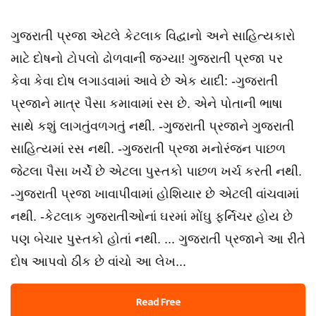
ગુજરાતી પ્રજા એટલે કેટલાક વિદ્વાનો અને સાહિત્યકારો
માટે દોષનો ટોપલો ઢોળવાની જગ્યા! ગુજરાતી પ્રજા પર
કેવા કેવા દોષ લગાડવામાં આવે છે એક યાદી: -ગુજરાતી
પ્રજાને માત્ર પૈસા કમાવામાં રસ છે. એને પોતાની ભાષા
સાથે કશું લાગતુંવળગતું નથી. -ગુજરાતી પ્રજાને ગુજરાતી
સાહિત્યમાં રસ નથી. -ગુજરાતી પ્રજા મનોરંજન પાછળ
જેટલા પૈસા ખર્ચે છે એટલા પુસ્તકો પાછળ ખર્ચ કરતી નથી.
-ગુજરાતી પ્રજા ખાવાપીવામાં હોશિયાર છે એટલી વાંચવામાં
નથી. -કેટલાક ગુજરાતીઓનાં ઘરમાં મોંઘુ ફર્નિચર હોય છે
પણ બેચાર પુસ્તકો હોતાં નથી. ... ગુજરાતી પ્રજાને આ રીતે
દોષ આપવો ઠીક છે વાંચો આ લેખ...
Read Free