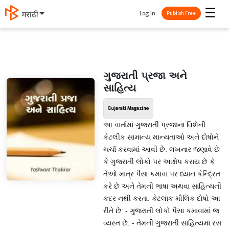
☰
Log In
मराठी
Publish Free
ગુજરાતી પ્રજા અને
સાહિત્ય
Gujarati Magazine
આ વાર્તામાં ગુજરાતી પ્રજાના વિશેની
કેટલીક સામાન્ય માન્યતાઓ અને દોષોને
ચર્ચા કરવામાં આવી છે. લખનાર જણાવે છે
કે ગુજરાતી લોકો પર આક્ષેપ કરાય છે કે
તેઓ માત્ર પૈસા કમાવા પર ધ્યાન કેન્દ્રિત
કરે છે અને તેમની ભાષા અથવા સાહિત્યની
કદર નથી કરતા. કેટલાક મૌલિક દોષો આ
રીતે છે: - ગુજરાતી લોકો પૈસા કમાવામાં જ
વ્યસ્ત છે. - તેમની ગુજરાતી સાહિત્યમાં રસ