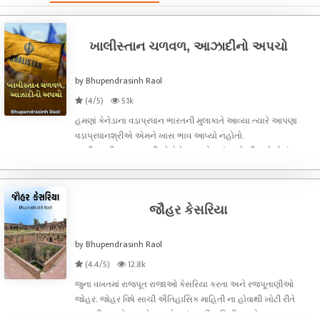
ખાલીસ્તાન ચળવળ, આઝાદીનો અપચો
by Bhupendrasinh Raol
(4/5)
5.1k
હમણાં કેનેડાના વડાપ્રધાન ભારતની મુલાકાતે આવ્યા ત્યારે આપણા
વડાપ્રધાનશ્રીએ એમને ખાસ ભાવ આપ્યો નહોતો.
ખાલીસ્તાનીઅલગાવવાદીઓ કેનેડા, યુએસમાં અને બીજા દેશોમાં સારા
એવા પ્રમાણમાં રહે છે. એવા ખાલીસ્તાની અલગાવવાદીઓને કારણેભારત
અને કેનેડા વચ્ચે રાજદ્વારી સંબંધો તં
જૌહર કેસરિયા
by Bhupendrasinh Raol
(4.4/5)
12.8k
જુના વખતમાં રાજપૂત રાજાઓ કેસરિયા કરતા અને રજપૂતાણીઓ
જોહર. જોહર વિષે સાચી ઐતિહાસિક માહિતી ના હોવાથી ખોટી રીતે
મુલવણી થવાનો ભય છે. આ લેખમાં સાચી માહિતી જાણો.