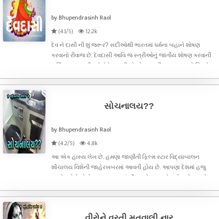
by Bhupendrasinh Raol
(4.1/5)
12.2k
દેવ ને દાસી ની શું જરૂર? સદીઓથી ભારતમાં ધર્મના બહાને શોષણ
કરવાનો રીવાજ છે. દેવદાસી આવિ જ સ્ત્રીઓનું જાતીય શોષણ કરવાની
ધાર્મિક પ્રથા હતી. જો કે દેવાદાસીઓ એ શાસ્ત્રીય નૃત્યકલાને શિખરે
પહોચાડવાનું કામ પણ કરેલું તે પ્લસ પોઈન્ટ સિવાય દેવદાસીઓ ધાર્મિક
વૈશ્યાઓ
સોચનાલય??
by Bhupendrasinh Raol
(4.2/5)
4.8k
આ એક હાસ્ય લેખ છે. હમણા જાણીતી ફિલ્મ સ્ટાર વિદ્યાબાલન
શૌચાલય વિશેની જાહેરખબરમાં આવતી હોય છે. આપણા દેશમાં હજુ
લાખો કરોડો લોકો બહાર ખુલ્લામાં શૌચ માટે જતા હોય છે. હવે ઘણાને
ઘરના શૌચાલયમાં વાંચવાની આદત હોય છે તેના વિષે આ રમુજી લેખ છે.
વાંચો અને હસો.
વીરોને વરતી મતવાલી નાર