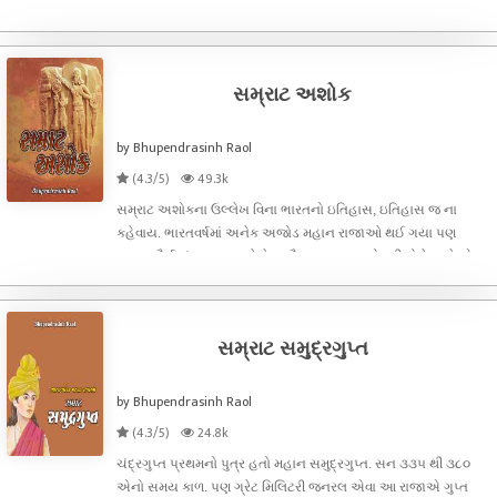
સેન્ડ્રોકોટસ કે એન્ડ્રોકોટસ તરીકે ઓળખતાં. આ પહેલો એવો રાજા
હતો જેણે લગભગ આખા ભારતવર્ષને એકચક્રી બનાવ્યું હતું.
સમ્રાટ અશોક
by Bhupendrasinh Raol
(4.3/5)
49.3k
સમ્રાટ અશોકના ઉલ્લેખ વિના ભારતનો ઇતિહાસ, ઇતિહાસ જ ના
કહેવાય. ભારતવર્ષમાં અનેક અજોડ મહાન રાજાઓ થઈ ગયા પણ
મહાન મૌર્ય ચંદ્રગુપ્ત અને તેના પૌત્ર મહાન અશોકની તોલે આવે એવા
કોઈ થયા નથી.
સમ્રાટ સમુદ્રગુપ્ત
by Bhupendrasinh Raol
(4.3/5)
24.8k
ચંદ્રગુપ્ત પ્રથમનો પુત્ર હતો મહાન સમુદ્રગુપ્ત. સન ૩૩૫ થી ૩૮૦
એનો સમય કાળ. પણ ગ્રેટ મિલિટરી જનરલ એવા આ રાજાએ ગુપ્ત