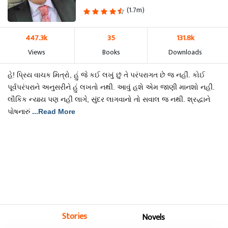
(1.7m)
447.3k
35
131.8k
Views
Books
Downloads
હે! પ્રિય વાચક મિત્રો, હું જે કઈ લખું છું તે પરંપરાગત છે જ નહીં. કોઈ
પૂર્વપરંપરાને અનુસરીને હું લખતો નથી. આવું હશે એમ જાણી માનશો નહીં.
લૌકિક ન્યાય પણ નહીં લાગે, સુંદર લાગવાનો તો સવાલ જ નથી. શ્રદ્ધાને
પોષનારું
...Read More
Stories
Novels