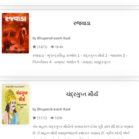
રજવાડા
by Bhupendrasinh Raol
(3.8/5)
18.4k
રજવાડા - ભુપેન્દ્રસિંહ રાઓલ 1 - ચંદ્રગુપ્ત મૌર્ય 2 - જરાસંધ 3 -
બિમ્બીસાર 4 - સમ્રાટ અશોક 5 - સમ્રાટ સમુદ્રગુપ્ત
ચંદ્રગુપ્ત મૌર્ય
by Bhupendrasinh Raol
(3.7/5)
50.1k
ખેર મહાન ચંદ્રગુપ્ત મૌર્યનો સમયકાળ ઈસા પૂર્વે ૩૨૧ થી ૨૯૭ ગણાય
છે. તે માહન મૌર્ય સામ્રાજ્યનો સ્થાપક ગણાય છે. ગ્રીક લોકો એને