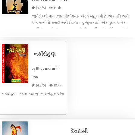
(3.8/5)
13.3k
જીનેટીકલી માનવજાત પોલીગમસ એટલે બહુગામી છે. એક પતિ અને
એક પત્નીનો કાયદો અને રીવાજ બહુ જુના નથી. એક પુરુષ અનેક
પત્નીઓ રાખતો તેવા સમાજ હતા તો એક સ્ત્રી અનેક પતિ રાખતી તેવા
સમાજ પણ હતા. પણ હવે કાયદેસર એક જ પતિ કે પત્ની રાખી શકાય છે
એટલે જો બીજા કોઈ જોડે સંબંધ
નર્કારોહણ
by Bhupendrasinh
Raol
(4.2/5)
10.7k
નર્કારોહણ - કટાક્ષ કથા ભુપેન્દ્રસિંહ રાઓલ
દેવદાસી