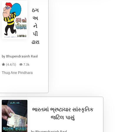
ઠગ
અ
ને
પીં
ઢારા
by Bhupendrasinh Raol
(4.4/5)
7.3k
Thug Ane Pindhara
ભારતમાં ભ્રષ્ટાચાર સાંસ્કૃતિક
જટિલ પાસું
by Bhupendrasinh Raol