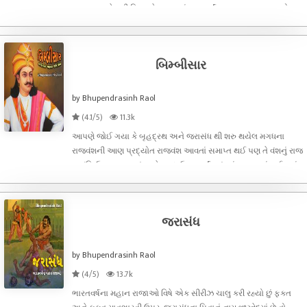
સામ્રાજ્યને નવી દિશાઓ આપવાનું કામ કર્યું. આજુબાજુના નાનામોટા
તમામ રજવાડાઓને યુદ્ધો કરી પોતાના રાજમાં ભેળવી દીધા. ઉત્તરમાં
નેપાળ પંજાબ દક્ષિણમ
બિમ્બીસાર
by Bhupendrasinh Raol
(4.1/5)
11.3k
આપણે જોઈ ગયા કે બૃહદ્રથ અને જરાસંધ થી શરુ થયેલ મગધના
રાજવંશની આણ પ્રદ્યોત રાજવંશ આવતાં સમાપ્ત થઈ પણ તે વંશનું રાજ
અવંતિ ઉપર ચાલુ હતું અને મગધ ઉપર હર્યંક વંશનું રાજ ચાલું થઈ ગયું
હતું. ઇસાની પહેલા છઠ્ઠી સદીના મધ્યભાગમાં રાજગૃહને રાજધાની બનાવી
રાજા ભટ્ટીય હ
જરાસંધ
by Bhupendrasinh Raol
(4/5)
13.7k
ભારતવર્ષના મહાન રાજાઓ વિષે એક સીરીઝ ચાલુ કરી રહ્યો છું ફક્ત