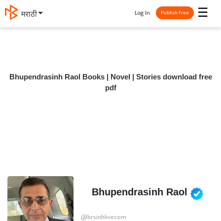
☰
Log In
मराठी
Publish Free
Bhupendrasinh Raol Books | Novel | Stories download free
pdf
Bhupendrasinh Raol
@brsinhlivecom