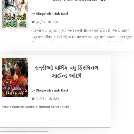
by Bhupendrasinh Raol
(4.1/5)
7.9k
વીર ભોગ્યા વસુંધરા, પૃથ્વી અને સ્ત્રી વીરોને વરતી હોય છે. એની પાછળ
પણ મનોજૈવિક કારણો રહેલા છે. મતલબ આપણા મનોવિજ્ઞાન પાછળ જીવ
વિજ્ઞાન પણ રહેલું છે. સાયકોલોજી પાછળ બાયોલોજી. જે કોઈ કહેતું
નથી. આપણા મનોવૈજ્ઞાનિકો ને અધ્યાત્મનો આફરો ચડી જાય છે. એ
બહુ મોટી કમન
સ્ત્રીઓ ધાર્મિક વધુ ક્રિમિનલ
માઈન્ડ ઓછી
by Bhupendrasinh Raol
(4.2/5)
6.5k
Strio Dharmik Vadhu Criminal Mind Occhi