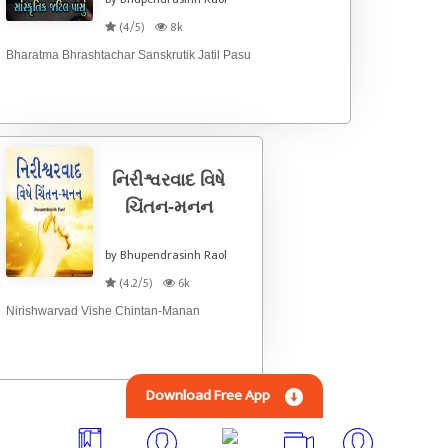
(4/5)
8k
Bharatma Bhrashtachar Sanskrutik Jatil Pasu
નિરીશ્વરવાદ વિષે
ચિંતન-મનન
by Bhupendrasinh Raol
(4.2/5)
6k
Nirishwarvad Vishe Chintan-Manan
Download Free App