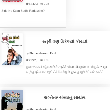
(4.4/5)
7.2k
Strio Ne Kyan Sudhi Radavsho?
સ્ત્રી વણ ઉકેલ્યો કોયડો
by Bhupendrasinh Raol
(3.9/5)
5.8k
પુરુષ જગતમાં કહેવાય છે કે સ્ત્રીને ઓળખવી મૂશ્કેલ છે. એવું કેમ? મૂળ
સ્ત્રીનું બ્રેન જરા જુદી રીતે વિકસેલું છે પુરુષનું જુદી રીતે માટે સ્ત્રીને
પુરુષ સમજાતો નથી તેમ પુરુષને સ્ત્રી નથી સમજાતી. એના
મનોવૈજ્ઞાનિક રહસ્યો વાંચો આગળ લેખમાં.
લગ્નેતર સંબંધનું સાયંસ
by Bhupendrasinh Raol