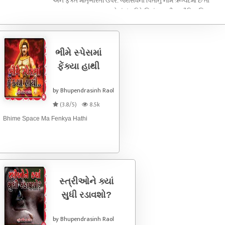
અને ફક્ત માતૃભારતી ઉપર. જરાસંધના પિતાનું નામ ઋગ્વેદમાં છે તો
મગધના આ મહાન રાજાઓનાં વંશ વિષે સિકંદર સુધીના ઐતિહાસિક
તથ્યો પણ આપણી સામે છે. જરાસંધ જબરદસ્ત યુદ્ધ કૌશલ ધરાવતો
રાજા હતો. વધુ વાંચો આગળ
ભીમે સ્પેસમાં
ફેંક્યા હાથી
by Bhupendrasinh Raol
(3.8/5)
8.5k
Bhime Space Ma Fenkya Hathi
સ્ત્રીઓને ક્યાં
સુધી રડાવશો?
by Bhupendrasinh Raol