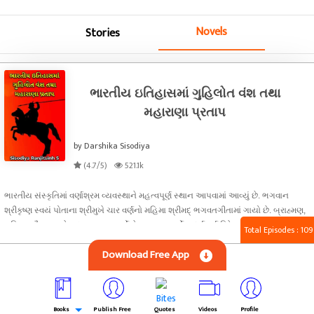
Novels
Stories
ભારતીય ઇતિહાસમાં ગુહિલોત વંશ તથા
મહારાણા પ્રતાપ
by Darshika Sisodiya
(4.7/5)
521.1k
ભારતીય સંસ્કૃતિમાં વર્ણાશ્રમ વ્યવસ્થાને મહત્વપૂર્ણ સ્થાન આપવામાં આવ્યું છે. ભગવાન
શ્રીકૃષ્ણ સ્વયં પોતાના શ્રીમુખે ચાર વર્ણનો મહિમા શ્રીમદ્ ભગવતગીતામાં ગાયો છે. બ્રાહ્મણ,
ક્ષત્રિય, વૈશ્ય અને શૂદ્ર આ ચાર વર્ણો છે. આ ચાર વર્ણોના ધર્મ કર્મ વિષે ભારતીય સમાજ
Total Episodes : 109
માહિતી ધરાવે છે. આ ચાર વર્ણો પૈકી ક્ષત્રિય વર્ણની વાત આપણે કરીશુ. ક્ષત્રિય એક મહાજાતિ
Download Free App
છે. સૃષ્ટિની ઉત્પત્તિથી માંડીને આજ સુધી નદીના પ્રવાહની માફક આ જાતિનું વહેણ
અણથમ્ભયું આગળ વધતું ગયું છે. ક્ષત્રાયત તુ કિલત્રાય્ત તુ દગ્રઃ। ક્ષત્રસ્ય શબ્દો ભુવનેશ
રૃઢઃ । આમા ક્ષત્રિય શબ્દનો અર્થ આપ્યો છે. જે નર નિર્બળની રક્ષા કરેં એના પર થનાર
અત્યાચારથી છુટકારો અપાવી શકે એજ યથાર્થ રૂપમાં ક્ષત્રિય છે. ત્રણેય લોકમાં ક્ષત્રિય
Books
Publish Free
Quotes
Videos
Profile
શબ્દની આજ વ્યાખ્યા પ્રચલિત છે. શોર્ય તેજો ધ્રુતિર્દાક્ષયં યુધ્ધે ચાપ્યપલાયનમ દાનમીશ્વર