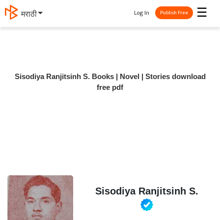
☰
Log In
मराठी
Publish Free
Sisodiya Ranjitsinh S. Books | Novel | Stories download
free pdf
Sisodiya Ranjitsinh S.