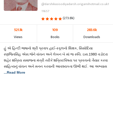
@darshikasisodiyadarsh.origamihotmail.co.uk1
11657
(273.8k)
521.1k
109
283.6k
Views
Books
Downloads
હું એ હિન્દી ભાષાનો શ્રી પ્રતાપ હાઈ-સ્કૂલનો શિક્ષક, સિસોદિયા
રણજિતસિંહ એસ.જેને વાંચન અને લેખન બે માં જ રુચિ. ઇસ.1980 વડોદરા
શહેર ક્ષત્રિય સમાજના મંત્રી તરીકે‘ક્ષત્રિય’વિષય પર પ્રવચનો તૈયાર કરવા
સાહિત્યનું વાંચન અને મનન કરવાની આવશ્યકતા ઊભી થઈ. આ અભ્યાસ
...Read More