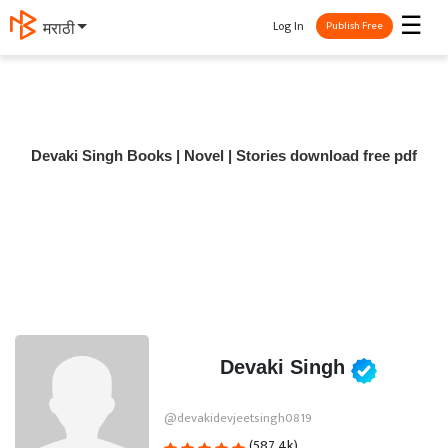
☰
Log In
मराठी
Publish Free
Devaki Singh Books | Novel | Stories download free pdf
Devaki Singh
@devakidevjeetsingh0819
(587.4k)