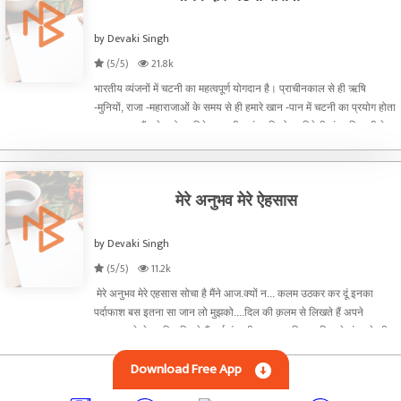
by Devaki Singh
(5/5)
21.8k
भारतीय व्यंजनों में चटनी का महत्वपूर्ण योगदान है। प्राचीनकाल से ही ऋषि
-मुनियों, राजा -महाराजाओं के समय से ही हमारे खान -पान में चटनी का प्रयोग होता
चला आ रहा हैं। देश हो या विदेश भारतीय संस्कृति हो या विदेशी संस्कृति सभी के
खान- पान में चटनी का खास महत्व
मेरे अनुभव मेरे ऐहसास
by Devaki Singh
(5/5)
11.2k
️️ मेरे अनुभव मेरे एहसास सोचा है मैंने आज.क्यों न... कलम उठकर कर दूं इनका
पर्दाफाश ️️बस इतना सा जान लो मुझको....दिल की क़लम से लिखते हैं अपने
ज़ज्बात....चेहरे पर लिए फिरते हैं ढाई इंच की मुस्कान...गिरकर फिर से संभलने की
कोशिश करते हैं ....जब खा लेते हैं
Download Free App