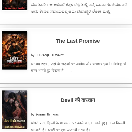
ಬೆಂಗಳೂರಿನ ಆ ಅರೆಬರೆ ಕತ್ತಲ ರಸ್ತೆಗಳಲ್ಲಿ ರಾತ್ರಿ ಒಂದು ಗಂಟೆಯೆಂದರೆ
ಅದು ಕೇವಲ ಸಮಯವಲ್ಲ ಅದು ಮನುಷ್ಯರ ಲೋಕ ಮತ್ತು
ಮೃತ್ಯುಲೋಕದ ನಡುವಿನ ಒಂದು ತೆಳುವಾದ ...
The Last Promise
by CHIRANJIT TEWARY
धनबाद शहर , जहां के सड़को पर अशोक और राजबीर एक building से
बाहर भागते हूए दिखता है । ...
Devil की दास्तान
by Sonam Brijwasi
अंधेरी रात, दिल्ली के आसमान पर काले बादल उमड़े हुए। लाल बिजली
चमकती है। धरती पर एक अजनबी उतरा है। ...