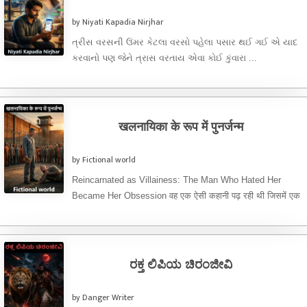
by Niyati Kapadia Nirjhar
ત્રીસ વરસની ઉંમર કેટલા વરસો પહેલા પસાર થઈ ગઈ એ યાદ
કરવાનો પણ જેને ત્રાસ વરતાય એવા કોઈ કુંવારા ...
खलनायिका के रूप में पुनर्जन्म
by Fictional world
Reincarnated as Villainess: The Man Who Hated Her
Became Her Obsession वह एक ऐसी कहानी पढ़ रही थी जिसमें एक
...
ರಕ್ತ ಲಿಪಿಯ ಚಿರಂಜೀವಿ
by Danger Writer