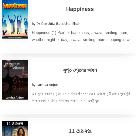
Happiness
by Dr Darshita Babubhai Shah
Happiness (1) Pain or happiness, always smiling mom,
whether night or day, always smiling mom sleeping in wet,
keeping ...
সুপ্ত প্রেমের আগুন
by Lamisa Anjum
এক সুন্দর সকালের সূচনা।সবে মাত্র 4:00 বাজে। এখনো সূর্যী মামার পুরোপুরি
আকার দেখা যায়নি। সকালের আকাশ যেনো একটু ঘুম ...
11 ટાસ્ક્સ