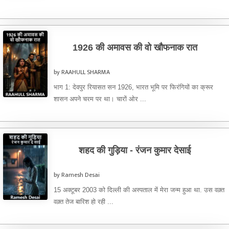
1926 की अमावस की वो खौफनाक रात
by RAAHULL SHARMA
भाग 1: देवपुर रियासत सन 1926, भारत भूमि पर फिरंगियों का क्रूर
शासन अपने चरम पर था। चारों ओर ...
शहद की गुड़िया - रंजन कुमार देसाई
by Ramesh Desai
15 अक्टूबर 2003 को दिल्ली की अस्पताल में मेरा जन्म हुआ था. उस वक़्त
वक़्त तेज बारिश हो रही ...